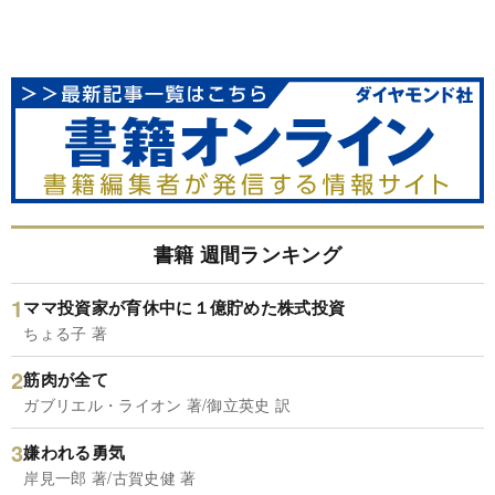
書籍 週間ランキング
ママ投資家が育休中に１億貯めた株式投資
ちょる子 著
筋肉が全て
ガブリエル・ライオン 著/御立英史 訳
嫌われる勇気
岸見一郎 著/古賀史健 著