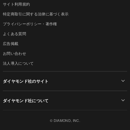
サイト利用規約
特定商取引に関する法律に基づく表示
プライバシーポリシー・著作権
よくある質問
広告掲載
お問い合わせ
法人導入について
ダイヤモンド社のサイト
Diamond Online(English)
ダイヤモンド社について
週刊ダイヤモンド
ダイヤモンド社TOP
DIAMONDハーバード・ビジネス・レビュー
© DIAMOND, INC.
会社概要
ダイヤモンドZAi（デジタル版）