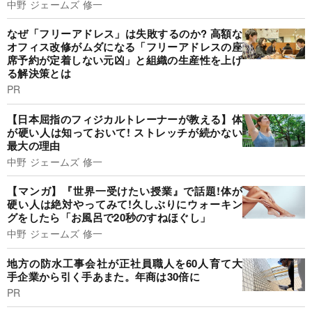
中野 ジェームズ 修一
なぜ「フリーアドレス」は失敗するのか? 高額な
オフィス改修がムダになる「フリーアドレスの座
席予約が定着しない元凶」と組織の生産性を上げ
る解決策とは
PR
【日本屈指のフィジカルトレーナーが教える】体
が硬い人は知っておいて! ストレッチが続かない
最大の理由
中野 ジェームズ 修一
【マンガ】『世界一受けたい授業』で話題!体が
硬い人は絶対やってみて!久しぶりにウォーキン
グをしたら「お風呂で20秒のすねほぐし」
中野 ジェームズ 修一
地方の防水工事会社が正社員職人を60人育て大
手企業から引く手あまた。年商は30倍に
PR