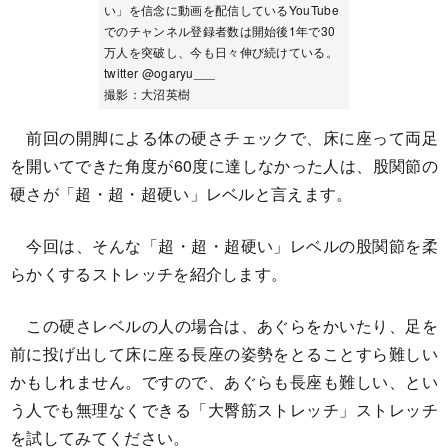
い」を信念に動画を配信しているYouTube
でのチャンネル登録者数は開始後1年で30
万人を突破し、今も日々伸び続けている。
twitter @ogaryu___
撮影：大沼英樹
前回の開脚による体の硬さチェックで、床に座って両足
を開いてできた角度が60度に達しなかった人は、股関節の
硬さが「超・超・超硬い」レベルと言えます。
今回は、そんな「超・超・超硬い」レベルの股関節を柔
らかくするストレッチを紹介します。
この硬さレベルの人の場合は、あぐらをかいたり、足を
前に投げ出して床に座る長座の姿勢をとることすら難しい
かもしれません。ですので、あぐらも長座も難しい、とい
う人でも無理なくできる「大臀筋ストレッチ」ストレッチ
を試してみてください。