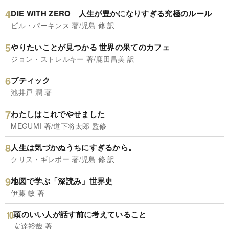
DIE WITH ZERO 人生が豊かになりすぎる究極のルール
ビル・パーキンス 著/児島 修 訳
やりたいことが見つかる 世界の果てのカフェ
ジョン・ストレルキー 著/鹿田昌美 訳
ブティック
池井戸 潤 著
わたしはこれでやせました
MEGUMI 著/道下将太郎 監修
人生は気づかぬうちにすぎるから。
クリス・ギレボー 著/児島 修 訳
地図で学ぶ「深読み」世界史
伊藤 敏 著
頭のいい人が話す前に考えていること
安達裕哉 著