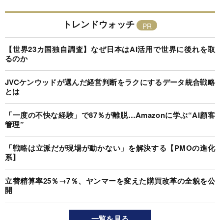
トレンドウォッチ
【世界23カ国独自調査】なぜ日本はAI活用で世界に後れを取
るのか
JVCケンウッドが選んだ経営判断をラクにするデータ統合戦略
とは
「一度の不快な経験」で87％が離脱…Amazonに学ぶ“AI顧客
管理”
「戦略は立派だが現場が動かない」を解決する【PMOの進化
系】
立替精算率25％→7％、ヤンマーを変えた購買改革の全貌を公
開
一覧を見る