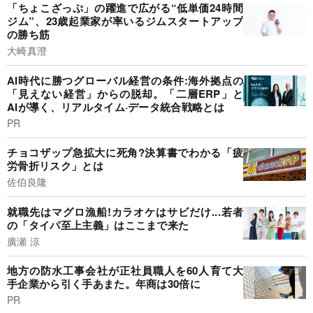
「ちょこざっぷ」の躍進で広がる“低単価24時間
ジム”、23歳起業家が率いるジムスタートアップ
の勝ち筋
大崎真澄
AI時代に勝つグローバル経営の条件:海外拠点の
「見えない経営」からの脱却。「二層ERP」と
AIが導く、リアルタイム·データ統合戦略とは
PR
チョコザップ急拡大に死角?決算書でわかる「疲
労骨折リスク」とは
佐伯良隆
就職先はマグロ漁船!カラオケはサビだけ...若者
の「タイパ至上主義」はここまで来た
廣瀬 涼
地方の防水工事会社が正社員職人を60人育て大
手企業から引く手あまた。年商は30倍に
PR