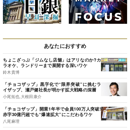
あなたにおすすめ
ちょこざっぷ「ジムなし店舗」はアリなのか?カ
ラオケ、ランドリーまで展開する深いワケ
鈴木貴博
「チョコザップ」黒字化で“限界突破”に挑むラ
イザップ、瀬戸健社長が明かす拡大戦略の深層
小尾拓也,大根田康介
「チョコザップ」開業1年半で会員100万人突破!
赤字30億円超でも“爆速拡大”にこだわるワケ
八尾麻理