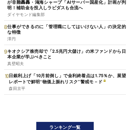
が非難轟轟・鴻海シャープ「AIサーバー国産化」計画が判
明！補助金を投入しラピダスも合流へ
ダイヤモンド編集部
仕事ができるのに「管理職にしてはいけない人」の決定的
な特徴
澤円
キオクシア株売却で「2.5兆円大儲け」の米ファンドから日
本企業が学ぶべきこと
真壁昭夫
日銀利上げ「10月前倒し」で金利終着点は1.75％か、展望
レポートで鮮明“物価上振れリスク”警戒モ－ド
森田京平
ランキング一覧