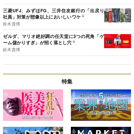
三菱UFJ、みずほFG、三井住友銀行の「出戻り
社員」対策が想像以上においしいワケ
鈴木貴博
ゼルダ、マリオ絶好調の任天堂に3つの死角「ゲ
ーム儲かりすぎ」が招く落とし穴
鈴木貴博
特集