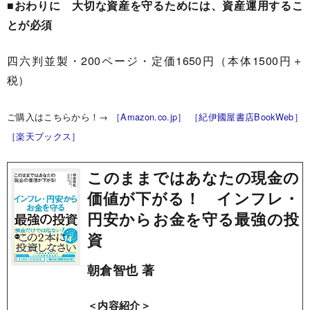
■おわりに 大切な資産を守るためには、資産運用するこ
とが必須
四六判並製・200ページ・定価1650円（本体1500円＋
税）
ご購入はこちらから！→
［Amazon.co.jp］
［紀伊國屋書店BookWeb］
［楽天ブックス］
このままではあなたの現金の
価値が下がる！ インフレ・
円安からお金を守る最強の投
資
朝倉智也 著
＜内容紹介＞