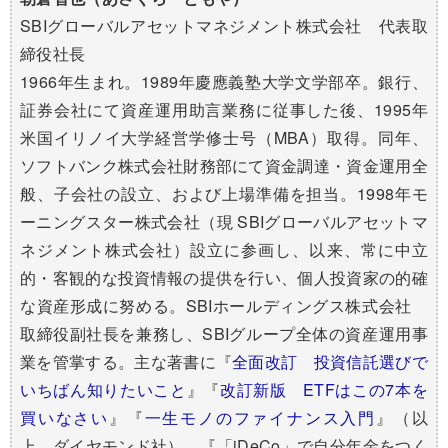
SBIグローバルアセットマネジメント株式会社 代表取
締役社長
1966年生まれ。1989年慶應義塾大学文学部卒。銀行、
証券会社にて資産運用助言業務に従事した後、1995年
米国イリノイ大学経営学修士号（MBA）取得。同年、
ソフトバンク株式会社財務部にて資金調達・資金運用全
般、子会社の設立、および上場準備を担当。1998年モ
ーニングスター株式会社（現 SBIグローバルアセットマ
ネジメント株式会社）設立に参画し、以来、常に中立
的・客観的な投資情報の提供を行い、個人投資家の的確
な資産形成に努める。SBIホールディングス株式会社
取締役副社長を兼務し、SBIグループ全体の資産運用事
業を管掌する。主な著書に『
全面改訂 投資信託選びで
いちばん知りたいこと
』『
改訂新版 ETFはこの7本を
買いなさい
』『
一生モノのファイナンス入門
』（以
上、ダイヤモンド社）、『「iDeCo」で自分年金をつく