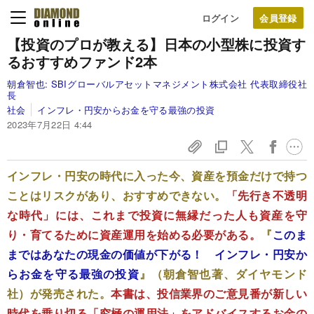
ログイン
【投資のプロが教える】日本の小型株に投資す
るおすすめファンド2本
朝倉智也:
SBIグローバルアセットマネジメント株式会社 代表取締役社
長
社会
インフレ・円安からお金を守る最強の投資
2023年7月22日 4:44
インフレ・円安の時代に入った今、資産を預金だけで持つ
ことはリスクがあり、おすすめできない。
「先行き不透明
な時代」には、これまで投資に無縁だった人も資産を守
り・育てるために資産運用を始める必要がある。
『
このま
まではあなたの現金の価値が下がる！ インフレ・円安か
らお金を守る最強の投資
』（朝倉智也著、ダイヤモンド
社）が発売された。
本書は、投信業界のご意見番が新しい
時代を乗り切る「究極の運用法」をアドバイスするお金の