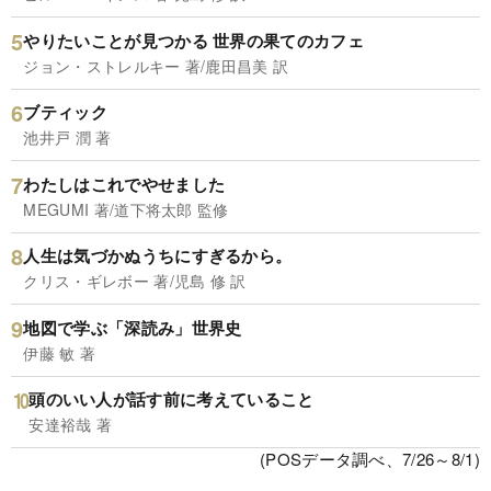
やりたいことが見つかる 世界の果てのカフェ
ジョン・ストレルキー 著/鹿田昌美 訳
ブティック
池井戸 潤 著
わたしはこれでやせました
MEGUMI 著/道下将太郎 監修
人生は気づかぬうちにすぎるから。
クリス・ギレボー 著/児島 修 訳
地図で学ぶ「深読み」世界史
伊藤 敏 著
頭のいい人が話す前に考えていること
安達裕哉 著
(POSデータ調べ、7/26～8/1)