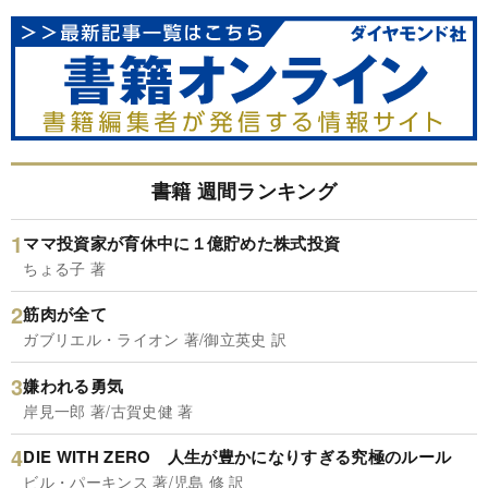
書籍 週間ランキング
ママ投資家が育休中に１億貯めた株式投資
ちょる子 著
筋肉が全て
ガブリエル・ライオン 著/御立英史 訳
嫌われる勇気
岸見一郎 著/古賀史健 著
DIE WITH ZERO 人生が豊かになりすぎる究極のルール
ビル・パーキンス 著/児島 修 訳