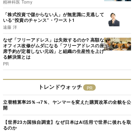
精神科医 Tomy
「株式投資で儲からない人」が無意識に見逃して
いる“投資のチャンス”・ワースト1
遠藤 洋
なぜ「フリーアドレス」は失敗するのか? 高額な
オフィス改修がムダになる「フリーアドレスの座
席予約が定着しない元凶」と組織の生産性を上げ
る解決策とは
PR
トレンドウォッチ
立替精算率25％→7％、ヤンマーを変えた購買改革の全貌を公
開
【世界23カ国独自調査】なぜ日本はAI活用で世界に後れを取
るのか