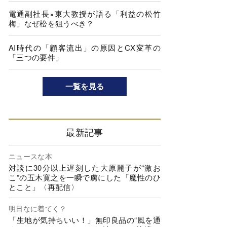
電通副社長×東大教授が語る「利益の松竹
梅」なぜ松を狙うべき？
AI時代の「顧客流出」の原因とCX変革の
「三つの要件」
一覧を見る
最新記事
ニュースな本
対談に30分以上遅刻した大原麗子が“激お
こ”の五木寛之を一瞬で虜にした「魔性のひ
とこと」〈再配信〉
明日なに着てく？
「生地が気持ちいい！」無印良品の“風を通