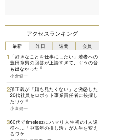
アクセスランキング
最新
昨日
週間
会員
「好きなことを仕事にしたい」若者への
豊田章男の回答が正論すぎて、ぐうの音
も出なかった
小倉健一
孫正義が「顔も見たくない」と激怒した
20代社員をロボット事業責任者に抜擢し
たワケ
小倉健一
60代でtimeleszにハマり人生初の1人遠
征へ…「中高年の推し活」が人生を変え
るワケ