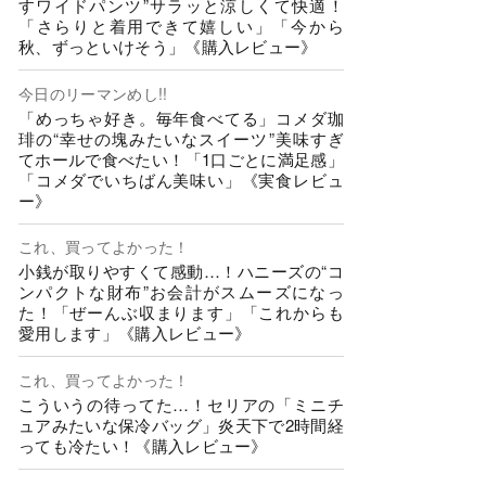
すワイドパンツ”サラッと涼しくて快適！
「さらりと着用できて嬉しい」「今から
秋、ずっといけそう」《購入レビュー》
今日のリーマンめし!!
「めっちゃ好き。毎年食べてる」コメダ珈
琲の“幸せの塊みたいなスイーツ”美味すぎ
てホールで食べたい！「1口ごとに満足感」
「コメダでいちばん美味い」《実食レビュ
ー》
これ、買ってよかった！
小銭が取りやすくて感動…！ハニーズの“コ
ンパクトな財布”お会計がスムーズになっ
た！「ぜーんぶ収まります」「これからも
愛用します」《購入レビュー》
これ、買ってよかった！
こういうの待ってた…！セリアの「ミニチ
ュアみたいな保冷バッグ」炎天下で2時間経
っても冷たい！《購入レビュー》