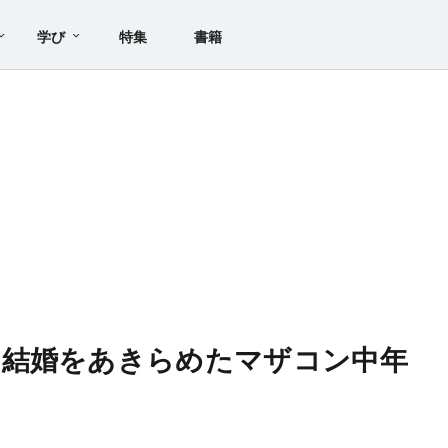
学び
特集
書籍
】結婚をあきらめたマザコン中年