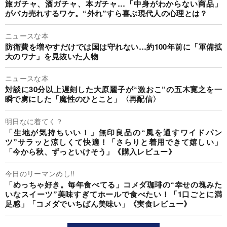
旅ガチャ、酒ガチャ、本ガチャ…「中身がわからない商品」
がバカ売れするワケ。“外れ”すら喜ぶ現代人の心理とは？
ニュースな本
防衛費を増やすだけでは国は守れない…約100年前に「軍備拡
大のワナ」を見抜いた人物
ニュースな本
対談に30分以上遅刻した大原麗子が“激おこ”の五木寛之を一
瞬で虜にした「魔性のひとこと」〈再配信〉
明日なに着てく？
「生地が気持ちいい！」無印良品の“風を通すワイドパン
ツ”サラッと涼しくて快適！「さらりと着用できて嬉しい」
「今から秋、ずっといけそう」《購入レビュー》
今日のリーマンめし!!
「めっちゃ好き。毎年食べてる」コメダ珈琲の“幸せの塊みた
いなスイーツ”美味すぎてホールで食べたい！「1口ごとに満
足感」「コメダでいちばん美味い」《実食レビュー》