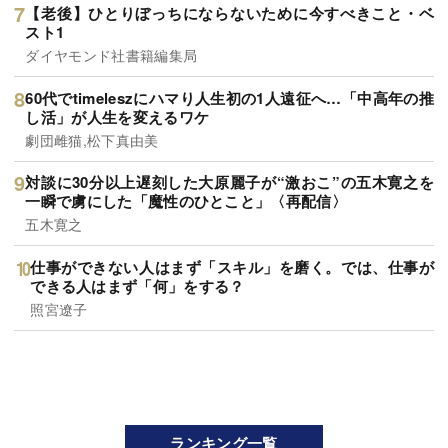
【老後】ひとりぼっちにならないために今すべきこと・ベ
スト1
ダイヤモンド社書籍編集局
60代でtimeleszにハマり人生初の1人遠征へ…「中高年の推
し活」が人生を変えるワケ
劇団雌猫,松下真由美
対談に30分以上遅刻した大原麗子が“激おこ”の五木寛之を
一瞬で虜にした「魔性のひとこと」〈再配信〉
五木寛之
仕事ができない人はまず「スキル」を磨く。では、仕事が
できる人はまず「何」をする？
照宮遼子
ランキング一覧