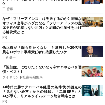
ケ
王 彦麟
なぜ「フリーアドレス」は失敗するのか? 高額な
オフィス改修がムダになる「フリーアドレスの座
席予約が定着しない元凶」と組織の生産性を上げ
る解決策とは
PR
孫正義が「顔も見たくない」と激怒した20代社
員をロボット事業責任者に抜擢したワケ
小倉健一
「認知症」になりたくないなら今すぐやるべき習
慣・ベスト1
ダイヤモンド社書籍編集局
AI時代に勝つグローバル経営の条件:海外拠点の
「見えない経営」からの脱却。「二層ERP」と
AIが導く、リアルタイム·データ統合戦略とは
PR