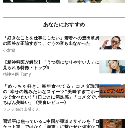
あなたにおすすめ
「好きなことを仕事にしたい」若者への豊田章男
の回答が正論すぎて、ぐうの音も出なかった
小倉健一
【精神科医が解説】「うつ病になりやすい人」に
見られる特徴・トップ5
精神科医 Tomy
「めっちゃ好き。毎年食べてる」コメダ珈琲
の“幸せの塊みたいなスイーツ”美味すぎてホー
ルで食べたい!「1口ごとに満足感」「コメダでい
ちばん美味い」《実食レビュー》
ランチ命の山盛くん
習近平は焦っている...中国が弾道ミサイルを「ロ
ケット軍」ではなく「海軍」に撃たせた切実なワ