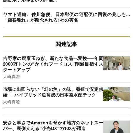
高級ホテル住まいの理由...
ヤマト運輸、佐川急便、日本郵便の宅配便に回復の兆しも...
「顧客離れ」が懸念される1社の実名
関連記事
吉野家の廃棄玉ねぎ、新たな食品へ変換──年間
2000万トンの“かくれフードロス”削減目指すス
タートアップ
大崎真澄
市場に出回らない「幻の魚」の味、養殖で安定供
給──ハイブリッド魚育成の日本発水産テック
大崎真澄
安さと早さでAmazonを脅かす地方のネットスー
パー、裏側支える“小売DX”の10Xが躍進