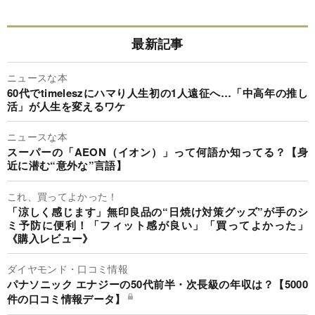
最新記事
ニュースな本
60代でtimeleszにハマり人生初の1人遠征へ…「中高年の推し
活」が人生を変えるワケ
ニュースな本
スーパーの「AEON（イオン）」って何語か知ってる？【身
近に潜む“意外な”言語】
これ、買ってよかった！
「涼しく感じます」無印良品の“日焼け対策グッズ”が手のシ
ミ予防に便利！「フィット感が良い」「買ってよかった」
《購入レビュー》
ダイヤモンド・口コミ情報
パナソニック エナジーの50代前半・次長級の年収は？【5000
件の口コミ情報データ】