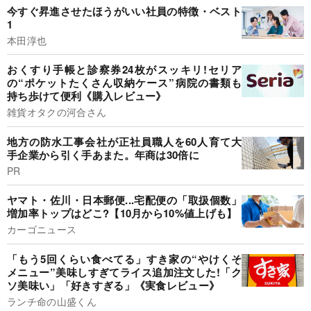
今すぐ昇進させたほうがいい社員の特徴・ベスト
1
本田淳也
おくすり手帳と診察券24枚がスッキリ!セリア
の“ポケットたくさん収納ケース”病院の書類も
持ち歩けて便利《購入レビュー》
雑貨オタクの河合さん
地方の防水工事会社が正社員職人を60人育て大
手企業から引く手あまた。年商は30倍に
PR
ヤマト・佐川・日本郵便...宅配便の「取扱個数」
増加率トップはどこ?【10月から10%値上げも】
カーゴニュース
「もう5回くらい食べてる」すき家の“やけくそ
メニュー”美味しすぎてライス追加注文した!「ク
ソ美味い」「好きすぎる」《実食レビュー》
ランチ命の山盛くん