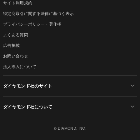
サイト利用規約
特定商取引に関する法律に基づく表示
プライバシーポリシー・著作権
よくある質問
広告掲載
お問い合わせ
法人導入について
ダイヤモンド社のサイト
Diamond Online(English)
ダイヤモンド社について
週刊ダイヤモンド
ダイヤモンド社TOP
DIAMONDハーバード・ビジネス・レビュー
© DIAMOND, INC.
会社概要
ダイヤモンドZAi（デジタル版）