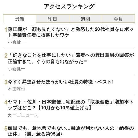
アクセスランキング
最新
昨日
週間
会員
孫正義が「顔も見たくない」と激怒した20代社員をロボッ
ト事業責任者に抜擢したワケ
小倉健一
「好きなことを仕事にしたい」若者への豊田章男の回答が
正論すぎて、ぐうの音も出なかった
小倉健一
今すぐ昇進させたほうがいい社員の特徴・ベスト1
本田淳也
ヤマト・佐川・日本郵便…宅配便の「取扱個数」増加率ト
ップはどこ？【10月から10％値上げも】
カーゴニュース
頑固でも、意地悪でもない…融通が利かない人の「納得の
正体」〈風、薫る第95回〉