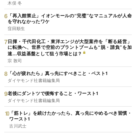
木俣 冬
「再入館禁止」イオンモールの“完璧”なマニュアルが人命
を守れなかったワケ
窪田順生
日揮・千代田化工・東洋エンジが大型案件を「断る経営」
に転換へ、世界で空前のプラントブームも“脱・請負”を加
速…収益基盤として狙う市場とは？
宗 敦司
「心が疲れたら」真っ先にすべきこと・ベスト1
ダイヤモンド社書籍編集局
老後にダントツで後悔すること・ワースト1
ダイヤモンド社書籍編集局
「筋トレ」を続けたかったら、真っ先にやめるべき習慣・
ワースト1
古川武士