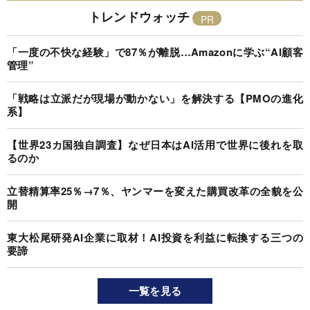
トレンドウォッチ
「一度の不快な経験」で87％が離脱…Amazonに学ぶ“AI顧客
管理”
「戦略は立派だが現場が動かない」を解決する【PMOの進化
系】
【世界23カ国独自調査】なぜ日本はAI活用で世界に後れを取
るのか
立替精算率25％→7％、ヤンマーを変えた購買改革の全貌を公
開
東大松尾研発AI企業に取材！AI投資を利益に転換する三つの
要諦
一覧を見る