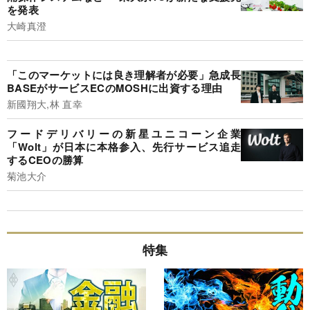
を発表
大崎真澄
「このマーケットには良き理解者が必要」急成長
BASEがサービスECのMOSHに出資する理由
新國翔大,林 直幸
フードデリバリーの新星ユニコーン企業
「Wolt」が日本に本格参入、先行サービス追走
するCEOの勝算
菊池大介
特集