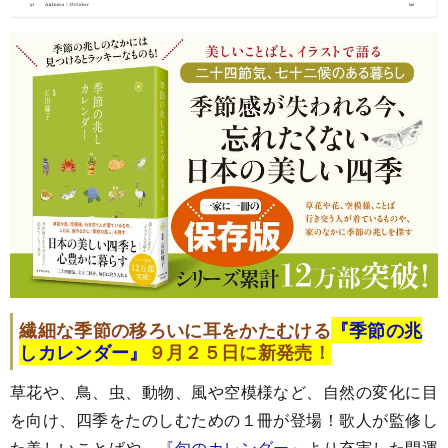
繊細な季節の移ろいに耳をかたむける
『季節の兆
しカレンダー』
９月２５日に新発売
！
草花や、鳥、虫、動物、風や空模様など、自然の変化に目
を向け、四季をたのしむための１冊が登場！歌人が監修し
た美しいことばや、
『旬のカレンダー』
より充実した開運