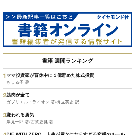
書籍 週間ランキング
ママ投資家が育休中に１億貯めた株式投資
ちょる子 著
筋肉が全て
ガブリエル・ライオン 著/御立英史 訳
嫌われる勇気
岸見一郎 著/古賀史健 著
DIE WITH ZERO 人生が豊かになりすぎる究極のルール