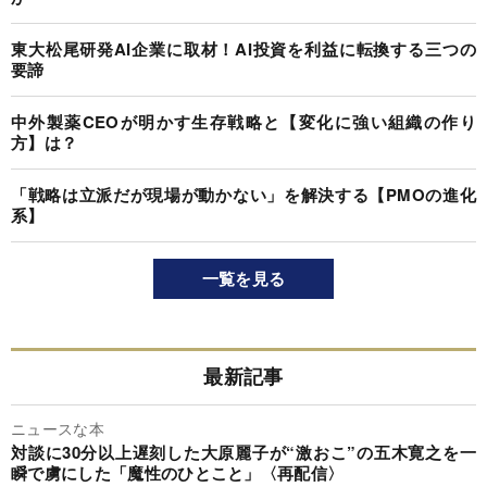
東大松尾研発AI企業に取材！AI投資を利益に転換する三つの
要諦
中外製薬CEOが明かす生存戦略と【変化に強い組織の作り
方】は？
「戦略は立派だが現場が動かない」を解決する【PMOの進化
系】
一覧を見る
最新記事
ニュースな本
対談に30分以上遅刻した大原麗子が“激おこ”の五木寛之を一
瞬で虜にした「魔性のひとこと」〈再配信〉