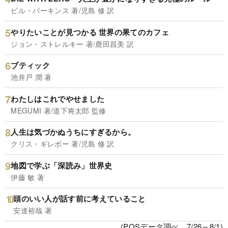
ビル・パーキンス 著/児島 修 訳
やりたいことが見つかる 世界の果てのカフェ
ジョン・ストレルキー 著/鹿田昌美 訳
ブティック
池井戸 潤 著
わたしはこれでやせました
MEGUMI 著/道下将太郎 監修
人生は気づかぬうちにすぎるから。
クリス・ギレボー 著/児島 修 訳
地図で学ぶ「深読み」世界史
伊藤 敏 著
頭のいい人が話す前に考えていること
安達裕哉 著
(POSデータ調べ、7/26～8/1)