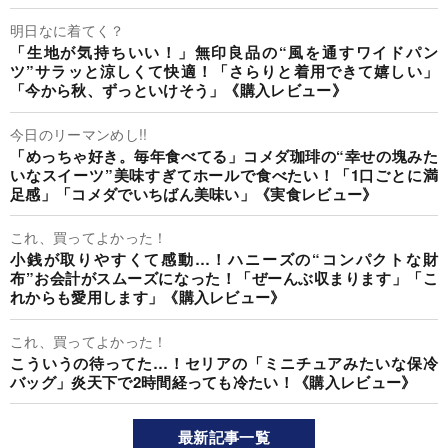
明日なに着てく？
「生地が気持ちいい！」無印良品の“風を通すワイドパン
ツ”サラッと涼しくて快適！「さらりと着用できて嬉しい」
「今から秋、ずっといけそう」《購入レビュー》
今日のリーマンめし!!
「めっちゃ好き。毎年食べてる」コメダ珈琲の“幸せの塊みた
いなスイーツ”美味すぎてホールで食べたい！「1口ごとに満
足感」「コメダでいちばん美味い」《実食レビュー》
これ、買ってよかった！
小銭が取りやすくて感動…！ハニーズの“コンパクトな財
布”お会計がスムーズになった！「ぜーんぶ収まります」「こ
れからも愛用します」《購入レビュー》
これ、買ってよかった！
こういうの待ってた…！セリアの「ミニチュアみたいな保冷
バッグ」炎天下で2時間経っても冷たい！《購入レビュー》
最新記事一覧