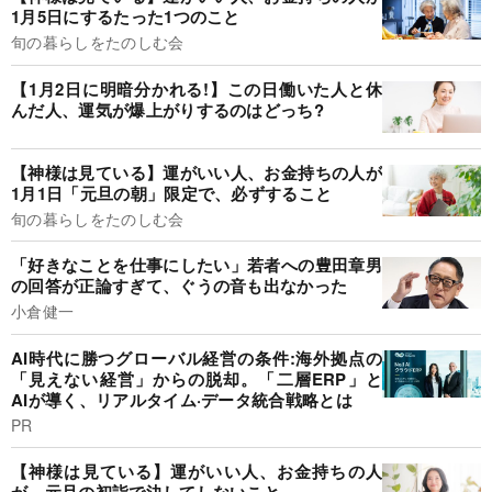
1月5日にするたった1つのこと
旬の暮らしをたのしむ会
【1月2日に明暗分かれる!】この日働いた人と休
んだ人、運気が爆上がりするのはどっち?
【神様は見ている】運がいい人、お金持ちの人が
1月1日「元旦の朝」限定で、必ずすること
旬の暮らしをたのしむ会
「好きなことを仕事にしたい」若者への豊田章男
の回答が正論すぎて、ぐうの音も出なかった
小倉健一
AI時代に勝つグローバル経営の条件:海外拠点の
「見えない経営」からの脱却。「二層ERP」と
AIが導く、リアルタイム·データ統合戦略とは
PR
【神様は見ている】運がいい人、お金持ちの人