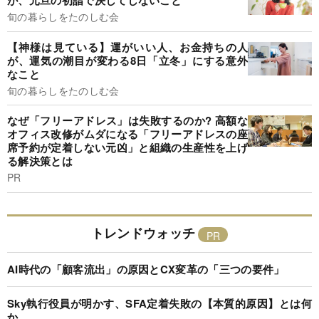
が、元旦の初詣で決してしないこと
旬の暮らしをたのしむ会
【神様は見ている】運がいい人、お金持ちの人
が、運気の潮目が変わる8日「立冬」にする意外
なこと
旬の暮らしをたのしむ会
なぜ「フリーアドレス」は失敗するのか? 高額な
オフィス改修がムダになる「フリーアドレスの座
席予約が定着しない元凶」と組織の生産性を上げ
る解決策とは
PR
トレンドウォッチ
AI時代の「顧客流出」の原因とCX変革の「三つの要件」
Sky執行役員が明かす、SFA定着失敗の【本質的原因】とは何
か