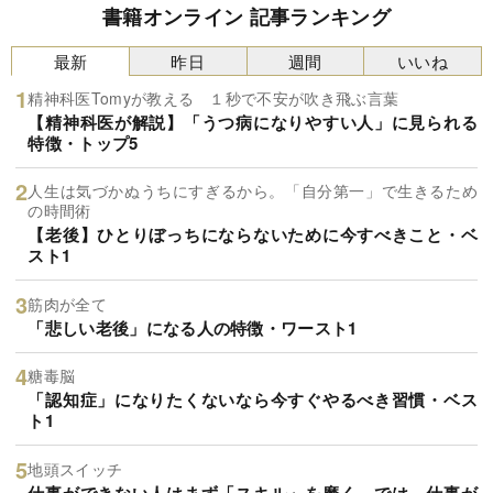
書籍オンライン 記事ランキング
最新
昨日
週間
いいね
精神科医Tomyが教える １秒で不安が吹き飛ぶ言葉
【精神科医が解説】「うつ病になりやすい人」に見られる
特徴・トップ5
人生は気づかぬうちにすぎるから。「自分第一」で生きるため
の時間術
【老後】ひとりぼっちにならないために今すべきこと・ベ
スト1
筋肉が全て
「悲しい老後」になる人の特徴・ワースト1
糖毒脳
「認知症」になりたくないなら今すぐやるべき習慣・ベス
ト1
地頭スイッチ
仕事ができない人はまず「スキル」を磨く。では、仕事が