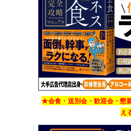
★会食・送別会・歓迎会・懇
え