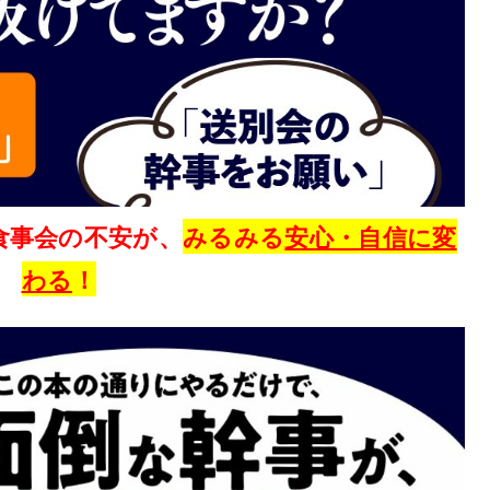
食事会の不安が、
みるみる
安心・自信に変
わる
！