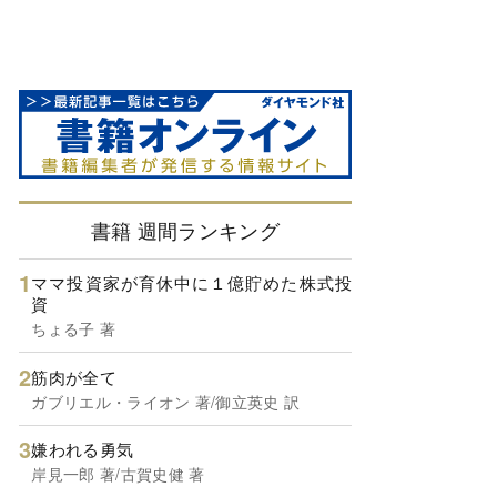
書籍 週間ランキング
ママ投資家が育休中に１億貯めた株式投
資
ちょる子 著
筋肉が全て
ガブリエル・ライオン 著/御立英史 訳
嫌われる勇気
岸見一郎 著/古賀史健 著