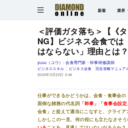
新着
業界
＜評価ガタ落ち＞【《タ
NG】ビジネス会食では
はならない」理由とは
yuuu（ユウ）:
会食専門家・幹事研修講師
ビジネススキル
ビジネス会食 完全攻略マニュア
2024年3月20日 3:49
仕事ができるかどうかは、会食・食事会の
面倒な雑務の代名詞
「幹事」「食事会設定
会食」と捉えて適当にこなすと、クライア
しかしこの一見、何の役にも立たなさそう
いる
ことを、見逃してはいないだろうか？