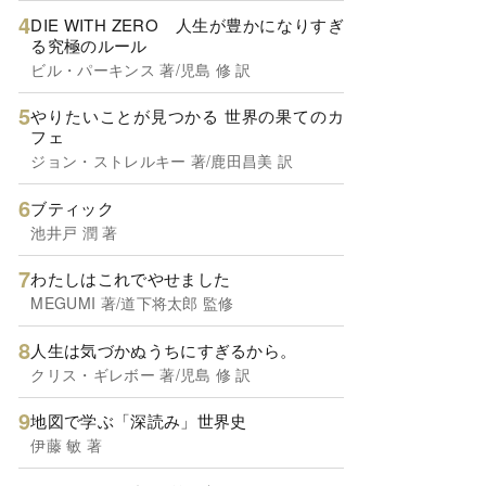
DIE WITH ZERO 人生が豊かになりすぎ
る究極のルール
ビル・パーキンス 著/児島 修 訳
やりたいことが見つかる 世界の果てのカ
フェ
ジョン・ストレルキー 著/鹿田昌美 訳
ブティック
池井戸 潤 著
わたしはこれでやせました
MEGUMI 著/道下将太郎 監修
人生は気づかぬうちにすぎるから。
クリス・ギレボー 著/児島 修 訳
地図で学ぶ「深読み」世界史
伊藤 敏 著