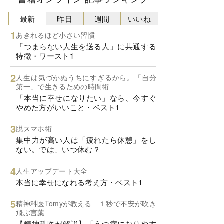
最新
昨日
週間
いいね
あきれるほど小さい習慣
「つまらない人生を送る人」に共通する
特徴・ワースト1
人生は気づかぬうちにすぎるから。「自分
第一」で生きるための時間術
「本当に幸せになりたい」なら、今すぐ
やめた方がいいこと・ベスト1
脱スマホ術
集中力が高い人は「疲れたら休憩」をし
ない。では、いつ休む？
人生アップデート大全
本当に幸せになれる考え方・ベスト1
精神科医Tomyが教える １秒で不安が吹き
飛ぶ言葉
【精神科医が解説】「うつ病になりやす