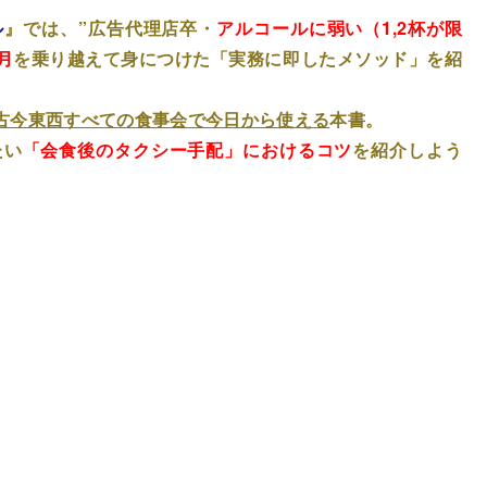
ル
』では、”広告代理店卒・
アルコールに弱い（1,2杯が限
月
を乗り越えて身につけた「実務に即したメソッド」を紹
古今東西すべての食事会で今日から使える
本書。
たい
「会食後のタクシー手配」におけるコツ
を紹介しよう