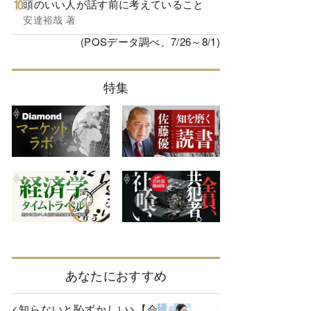
頭のいい人が話す前に考えていること
安達裕哉 著
(POSデータ調べ、7/26～8/1)
特集
あなたにおすすめ
<知らないと恥ずかしい>【会