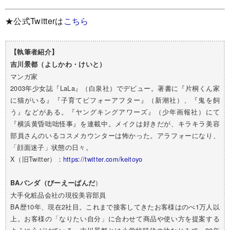
★公式Twitterは
こちら
【執筆者紹介】
吉川景都（よしかわ・けいと）
マンガ家
2003年少女誌『LaLa』（白泉社）でデビュー。著書に『片桐くん家
に猫がいる』『子育てビフォーアフター』（新潮社）、『鬼を飼
う』などがある。『ヤングキングアワーズ』（少年画報社）にて
『横浜黄昏咄咄怪事』を連載中。メイクは好きだが、キラキラ美容
部員さんのいるコスメカウンターは怖かった。アラフォーになり、
「顔面迷子」状態の日々。
X（旧Twitter）：
https://twitter.com/keitoyo
）
BAパンダ（びーえーぱんだ
大手化粧品会社の現役美容部員
BA歴10年、現在2社目。これまで接客してきたお客様はのべ1万人以
上。お客様の「なりたい自分」に合わせて商品や使い方を提案する