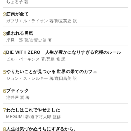
ちょる子 著
筋肉が全て
ガブリエル・ライオン 著/御立英史 訳
嫌われる勇気
岸見一郎 著/古賀史健 著
DIE WITH ZERO 人生が豊かになりすぎる究極のルール
ビル・パーキンス 著/児島 修 訳
やりたいことが見つかる 世界の果てのカフェ
ジョン・ストレルキー 著/鹿田昌美 訳
ブティック
池井戸 潤 著
わたしはこれでやせました
MEGUMI 著/道下将太郎 監修
人生は気づかぬうちにすぎるから。