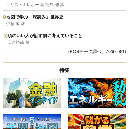
クリス・ギレボー 著/児島 修 訳
地図で学ぶ「深読み」世界史
伊藤 敏 著
頭のいい人が話す前に考えていること
安達裕哉 著
(POSデータ調べ、7/26～8/1)
特集