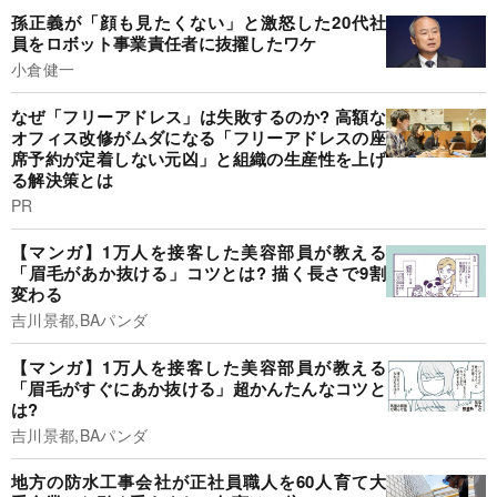
孫正義が「顔も見たくない」と激怒した20代社
員をロボット事業責任者に抜擢したワケ
小倉健一
なぜ「フリーアドレス」は失敗するのか? 高額な
オフィス改修がムダになる「フリーアドレスの座
席予約が定着しない元凶」と組織の生産性を上げ
る解決策とは
PR
【マンガ】1万人を接客した美容部員が教える
「眉毛があか抜ける」コツとは? 描く長さで9割
変わる
吉川景都,BAパンダ
【マンガ】1万人を接客した美容部員が教える
「眉毛がすぐにあか抜ける」超かんたんなコツと
は?
吉川景都,BAパンダ
地方の防水工事会社が正社員職人を60人育て大