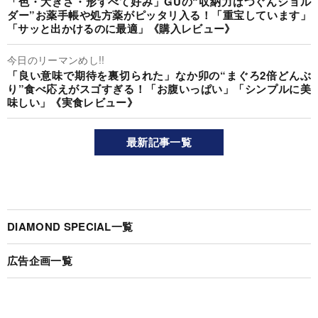
「色・大きさ・形すべて好み」GUの“収納力ばつぐんショル
ダー”お薬手帳や処方薬がピッタリ入る！「重宝しています」
「サッと出かけるのに最適」《購入レビュー》
今日のリーマンめし!!
「良い意味で期待を裏切られた」なか卯の“まぐろ2倍どんぶ
り”食べ応えがスゴすぎる！「お腹いっぱい」「シンプルに美
味しい」《実食レビュー》
最新記事一覧
DIAMOND SPECIAL一覧
広告企画一覧