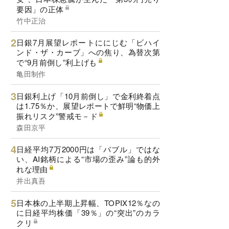
要因」の正体
竹中正治
日銀7月展望レポートににじむ「ビハイ
ンド・ザ・カーブ」への焦り、為替次第
で“9月前倒し”利上げも
亀田制作
日銀利上げ「10月前倒し」で金利終着点
は1.75％か、展望レポートで鮮明“物価上
振れリスク”警戒モ－ド
森田京平
日経平均7万2000円は「バブル」ではな
い、AI銘柄による“市場の歪み”論も的外
れな理由
井出真吾
日本株の上半期上昇幅、TOPIX12％なの
に日経平均株価「39％」の“突出”のカラ
クリ