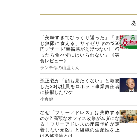
あ
「美味すぎてひっくり返った」「ま
じ無限に食える」サイゼリヤの“250
円デザート”幸福感がえげつない!「行
ったら食べずにはいられない」《実
食レビュー》
ランチ命の山盛くん
孫正義が「顔も見たくない」と激怒
した20代社員をロボット事業責任者
に抜擢したワケ
小倉健一
なぜ「フリーアドレス」は失敗する
のか? 高額なオフィス改修がムダにな
る「フリーアドレスの座席予約が定
着しない元凶」と組織の生産性を上
げる解決策とは