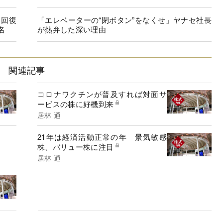
に回復
「エレベーターの“閉ボタン”をなくせ」ヤナセ社長
名
が熱弁した深い理由
関連記事
コロナワクチンが普及すれば対面サ
ービスの株に好機到来
居林 通
21年は経済活動正常の年 景気敏感
株、バリュー株に注目
居林 通