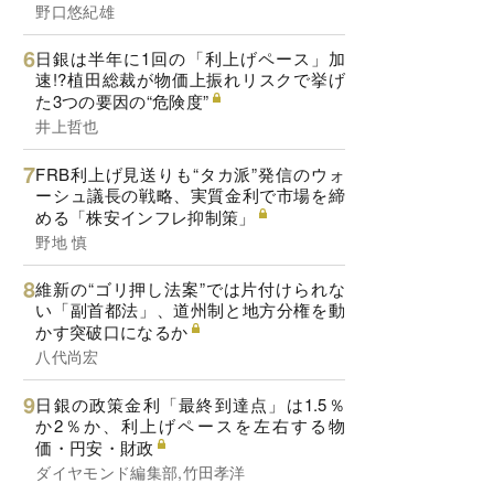
野口悠紀雄
日銀は半年に1回の「利上げペース」加
速!?植田総裁が物価上振れリスクで挙げ
た3つの要因の“危険度”
井上哲也
FRB利上げ見送りも“タカ派”発信のウォ
ーシュ議長の戦略、実質金利で市場を締
める「株安インフレ抑制策」
野地 慎
維新の“ゴリ押し法案”では片付けられな
い「副首都法」、道州制と地方分権を動
かす突破口になるか
八代尚宏
日銀の政策金利「最終到達点」は1.5％
か2％か、利上げペースを左右する物
価・円安・財政
ダイヤモンド編集部,竹田孝洋