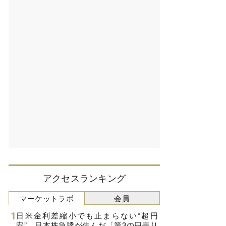
アクセスランキング
マーケットラボ
会員
日米金利差縮小でも止まらない“超円
安”、日本株急騰が生んだ「第3の円売り