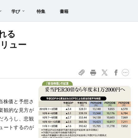
学び
特集
書籍
される
バリュー
当株価と予想さ
楽観的な見方が
だろうし、悲観
ュートするのが