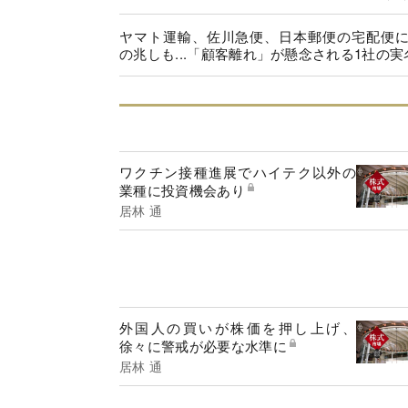
ヤマト運輸、佐川急便、日本郵便の宅配便
の兆しも...「顧客離れ」が懸念される1社の実
ワクチン接種進展でハイテク以外の
業種に投資機会あり
居林 通
外国人の買いが株価を押し上げ、
徐々に警戒が必要な水準に
居林 通