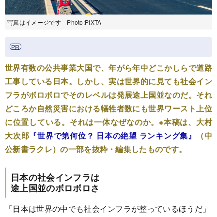
写真はイメージです Photo:PIXTA
世界有数の公共事業大国で、年がら年中どこかしらで道路
工事している日本。しかし、実は世界的に見ても社会イン
フラがボロボロでそのレベルは発展途上国並なのだ。それ
どころか自然災害における犠牲者数にも世界ワースト上位
に位置している。それは一体なぜなのか。※本稿は、大村
大次郎
『世界で第何位？ 日本の絶望 ランキング集』
（中
公新書ラクレ）の一部を抜粋・編集したものです。
日本の社会インフラは
途上国並のボロボロさ
「日本は世界の中でも社会インフラが整っているほうだ」