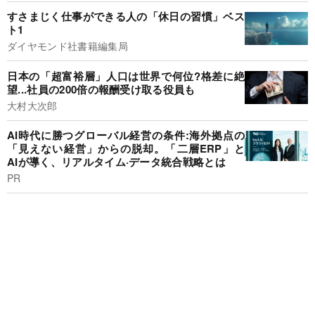
すさまじく仕事ができる人の「休日の習慣」ベス
ト1
ダイヤモンド社書籍編集局
日本の「超富裕層」人口は世界で何位?格差に絶
望...社員の200倍の報酬受け取る役員も
大村大次郎
AI時代に勝つグローバル経営の条件:海外拠点の
「見えない経営」からの脱却。「二層ERP」と
AIが導く、リアルタイム·データ統合戦略とは
PR