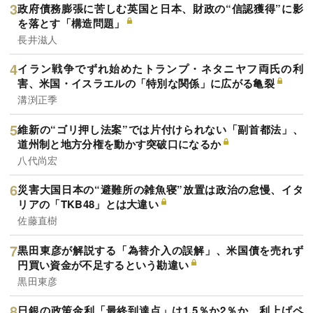
政府債務膨張に苦しむ英国と日本、財政の“信認獲得”に影
を落とす「構造問題」
長井滋人
イラン戦争でずれ始めたトランプ・ネタニヤフ両氏の利
害、米国・イスラエルの「特別な関係」に広がる亀裂
溝渕正季
維新の“ゴリ押し法案”では片付けられない「副首都法」、
道州制と地方分権を動かす突破口になるか
八代尚宏
災害大国日本の“避難所の雑魚寝”放置は政治の怠慢、イタ
リアの「TKB48」とは大違い
佐藤直樹
黒田東彦が解説する「為替介入の誤解」、米国債を売れず
円買い資金が不足するという勘違い
黒田東彦
日銀の政策金利「最終到達点」は1.5％か2％か、利上げペ