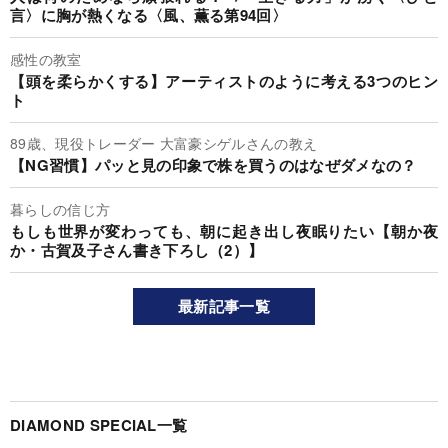
言〉に胸が熱くなる〈風、薫る第94回〉
感性の教室
【頭を柔らかくする】アーティストのように考える3つのヒン
ト
89歳、現役トレーダー 大富豪シゲルさんの教え
【NG習慣】パッと見の印象で株を買うのはなぜダメなの？
暮らしの信じ方
もしも世界が変わっても、朝に起き出し夜眠りたい【朝か夜
か・古賀及子さん書き下ろし（2）】
最新記事一覧
DIAMOND SPECIAL一覧