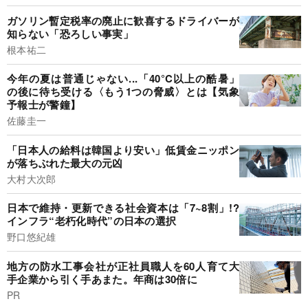
ガソリン暫定税率の廃止に歓喜するドライバーが
知らない「恐ろしい事実」
根本祐二
今年の夏は普通じゃない...「40°C以上の酷暑」
の後に待ち受ける〈もう1つの脅威〉とは【気象
予報士が警鐘】
佐藤圭一
「日本人の給料は韓国より安い」低賃金ニッポン
が落ちぶれた最大の元凶
大村大次郎
日本で維持・更新できる社会資本は「7~8割」!?
インフラ“老朽化時代”の日本の選択
野口悠紀雄
地方の防水工事会社が正社員職人を60人育て大
手企業から引く手あまた。年商は30倍に
PR