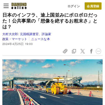
ログイン
日本のインフラ、途上国並みにボロボロだっ
た！公共事業の「想像を絶するお粗末さ」と
は？
大村大次郎:
元国税調査官、評論家
政策・マーケット
ニュースな本
2024年4月25日 19:00