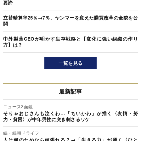
要諦
立替精算率25％→7％、ヤンマーを変えた購買改革の全貌を公
開
中外製薬CEOが明かす生存戦略と【変化に強い組織の作り
方】は？
一覧を見る
最新記事
ニュース3面鏡
そりゃおじさんも泣くわ…「ちいかわ」が描く〈友情・努
力・貧困〉が中年男性に突き刺さるワケ
続・続朝ドライフ
人は何のためなら頑張れる？→「生きる力」が湧く〈ひと