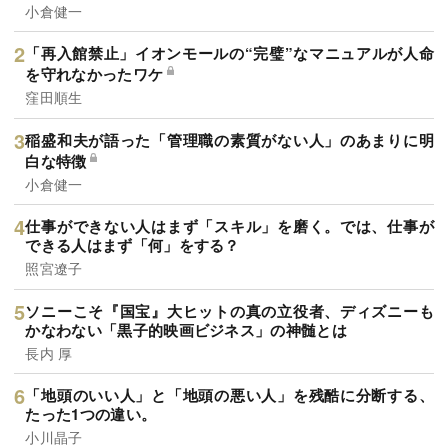
小倉健一
「再入館禁止」イオンモールの“完璧”なマニュアルが人命
を守れなかったワケ
窪田順生
稲盛和夫が語った「管理職の素質がない人」のあまりに明
白な特徴
小倉健一
仕事ができない人はまず「スキル」を磨く。では、仕事が
できる人はまず「何」をする？
照宮遼子
ソニーこそ『国宝』大ヒットの真の立役者、ディズニーも
かなわない「黒子的映画ビジネス」の神髄とは
長内 厚
「地頭のいい人」と「地頭の悪い人」を残酷に分断する、
たった1つの違い。
小川晶子