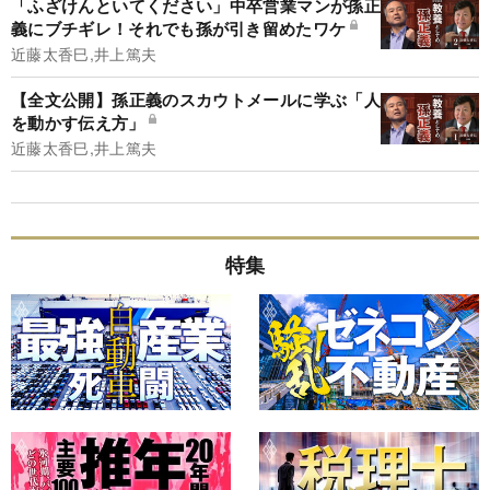
「ふざけんといてください」中卒営業マンが孫正
義にブチギレ！それでも孫が引き留めたワケ
近藤太香巳,井上篤夫
【全文公開】孫正義のスカウトメールに学ぶ「人
を動かす伝え方」
近藤太香巳,井上篤夫
特集