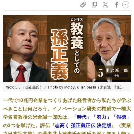
Photo:JIJI（孫正義氏）／ Photo by Motoyuki Ishibashi（米倉誠一郎氏）
一代で10兆円企業をつくりあげた経営者から私たちが学ぶ
べきことは何だろう。イノベーション研究の権威で一橋大
学名誉教授の米倉誠一郎氏は、
「時代」「努力」「報徳」
の3つを挙げた。評伝『
志高く 孫正義正伝 決定版
』（実業
之日本社文庫）の著者井上篤夫氏が孫氏を深く知る人物と