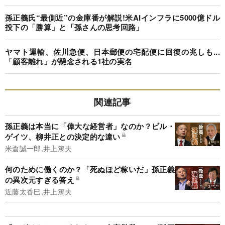
孫正義氏“最側近”の金庫番が解説!米AIインフラに5000億ドル
投下の「勝算」と「孫さんの思考回路」
ヤマト運輸、佐川急便、日本郵便の宅配便に回復の兆しも...
「顧客離れ」が懸念される1社の実名
関連記事
孫正義は本当に「偉大な経営者」なのか？ビル・
ゲイツ、柳井正との決定的な違い
米倉誠一郎,井上篤夫
何のために働くのか？「死ぬほど稼いだ」孫正義
の異次元すぎる答え
近藤太香巳,井上篤夫