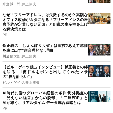
米倉誠一郎,井上篤夫
なぜ「フリーアドレス」は失敗するのか? 高額な
オフィス改修がムダになる「フリーアドレスの座
席予約が定着しない元凶」と組織の生産性を上げ
る解決策とは
PR
孫正義の「しょんぼり反省」は演技?あえて感情
を表に出す“超合理的な”理由
川邊健太郎,井上篤夫
【ビル・ゲイツ独占インタビュー】孫正義との絆
を語る「1億ドルをポンと出してくれたマサ
の“粋な計らい”」
ビル・ゲイツ,井上篤夫
AI時代に勝つグローバル経営の条件:海外拠点の
「見えない経営」からの脱却。「二層ERP」と
AIが導く、リアルタイム·データ統合戦略とは
PR