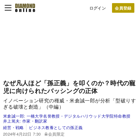
ログイン
なぜ凡人ほど「孫正義」を叩くのか？時代の寵
児に向けられたバッシングの正体
イノベーション研究の権威・米倉誠一郎が分析「型破りす
ぎる破壊と創造」（中編）
米倉誠一郎:
一橋大学名誉教授・デジタルハリウッド大学院特命教授
井上篤夫:
作家・翻訳家
経営・戦略
ビジネス教養としての孫正義
2024年4月22日 7:30
会員限定