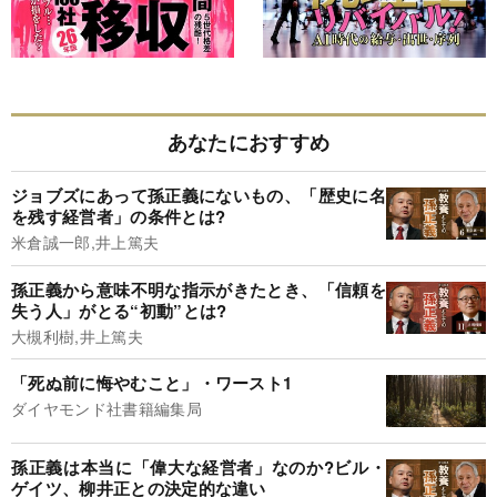
あなたにおすすめ
ジョブズにあって孫正義にないもの、「歴史に名
を残す経営者」の条件とは?
米倉誠一郎,井上篤夫
孫正義から意味不明な指示がきたとき、「信頼を
失う人」がとる“初動”とは?
大槻利樹,井上篤夫
「死ぬ前に悔やむこと」・ワースト1
ダイヤモンド社書籍編集局
孫正義は本当に「偉大な経営者」なのか?ビル・
ゲイツ、柳井正との決定的な違い