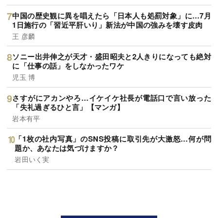
中国の歴史観に異を唱えたら「日本人も処罰対象」に…7月
1日施行の「習近平肝いり」新法が中国の強みを壊す皮肉
王 彦麟
ソニー出井伸之が天才・盛田昭夫と2人きりになっても絶対
に「仕事の話」をしなかったワケ
児玉 博
さすがにアカンやろ…イケイケ社長が電話口で言い放った
「失礼過ぎるひと言」【マンガ】
岩本有平
「1枚の社内写真」のSNS投稿に取引先が大激怒…何が問
題か、あなたは気づけますか？
岩田いく実