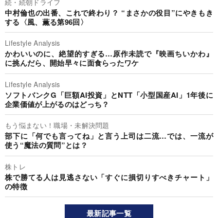
続・続朝ドライフ
中村倫也の出番、これで終わり？ “まさかの役目”にやきもき
する〈風、薫る第96回〉
Lifestyle Analysis
かわいいのに、絶望的すぎる…原作未読で『映画ちいかわ』
に挑んだら、開始早々に面食らったワケ
Lifestyle Analysis
ソフトバンクG「巨額AI投資」とNTT「小型国産AI」1年後に
企業価値が上がるのはどっち？
もう悩まない！職場・未解決問題
部下に「何でも言ってね」と言う上司は二流…では、一流が
使う“魔法の質問”とは？
株トレ
株で勝てる人は見逃さない「すぐに損切りすべきチャート」
の特徴
最新記事一覧