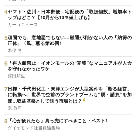
ヤマト・佐川・日本郵便…宅配便の「取扱個数」増加率ト
ップはどこ？【10月から10％値上げも】
カーゴニュース
頑固でも、意地悪でもない…融通が利かない人の「納得の
正体」〈風、薫る第95回〉
木俣 冬
「再入館禁止」イオンモールの“完璧”なマニュアルが人命
を守れなかったワケ
窪田順生
日揮・千代田化工・東洋エンジが大型案件を「断る経営」
に転換へ、世界で空前のプラントブームも“脱・請負”を加
速…収益基盤として狙う市場とは？
宗 敦司
「心が疲れたら」真っ先にすべきこと・ベスト1
ダイヤモンド社書籍編集局