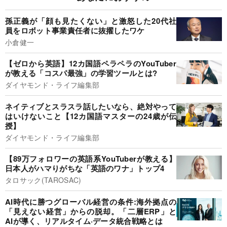
孫正義が「顔も見たくない」と激怒した20代社
員をロボット事業責任者に抜擢したワケ
小倉健一
【ゼロから英語】12カ国語ペラペラのYouTuber
が教える「コスパ最強」の学習ツールとは?
ダイヤモンド・ライフ編集部
ネイティブとスラスラ話したいなら、絶対やって
はいけないこと【12カ国語マスターの24歳が伝
授】
ダイヤモンド・ライフ編集部
【89万フォロワーの英語系YouTuberが教える】
日本人がハマりがちな「英語のワナ」トップ4
タロサック(TAROSAC)
AI時代に勝つグローバル経営の条件:海外拠点の
「見えない経営」からの脱却。「二層ERP」と
AIが導く、リアルタイム·データ統合戦略とは