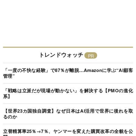
トレンドウォッチ
「一度の不快な経験」で87％が離脱…Amazonに学ぶ“AI顧客
管理”
「戦略は立派だが現場が動かない」を解決する【PMOの進化
系】
【世界23カ国独自調査】なぜ日本はAI活用で世界に後れを取
るのか
立替精算率25％→7％、ヤンマーを変えた購買改革の全貌を公