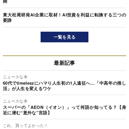
開
東大松尾研発AI企業に取材！AI投資を利益に転換する三つの
要諦
一覧を見る
最新記事
ニュースな本
60代でtimeleszにハマり人生初の1人遠征へ…「中高年の推し
活」が人生を変えるワケ
ニュースな本
スーパーの「AEON（イオン）」って何語か知ってる？【身
近に潜む“意外な”言語】
これ、買ってよかった！