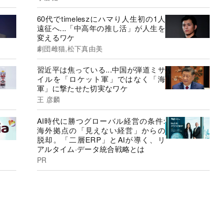
60代でtimeleszにハマり人生初の1人
遠征へ...「中高年の推し活」が人生を
変えるワケ
劇団雌猫,松下真由美
習近平は焦っている...中国が弾道ミサ
イルを「ロケット軍」ではなく「海
軍」に撃たせた切実なワケ
王 彦麟
AI時代に勝つグローバル経営の条件:
海外拠点の「見えない経営」からの
脱却。「二層ERP」とAIが導く、リ
アルタイム·データ統合戦略とは
PR