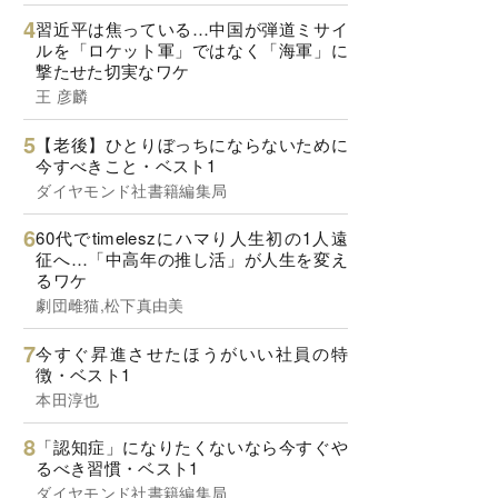
習近平は焦っている…中国が弾道ミサイ
ルを「ロケット軍」ではなく「海軍」に
撃たせた切実なワケ
王 彦麟
【老後】ひとりぼっちにならないために
今すべきこと・ベスト1
ダイヤモンド社書籍編集局
60代でtimeleszにハマり人生初の1人遠
征へ…「中高年の推し活」が人生を変え
るワケ
劇団雌猫,松下真由美
今すぐ昇進させたほうがいい社員の特
徴・ベスト1
本田淳也
「認知症」になりたくないなら今すぐや
るべき習慣・ベスト1
ダイヤモンド社書籍編集局