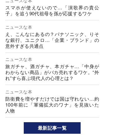
ニュースな本
スマホが使えないので…「演歌界の貴公
子」を追う90代祖母を孫が応援するワケ
ニュースな本
え、こんなにあるの？パナソニック、りそ
な銀行、ユニクロ…「企業・ブランド」の
意外すぎる共通点
ニュースな本
旅ガチャ、酒ガチャ、本ガチャ…「中身が
わからない商品」がバカ売れするワケ。“外
れ”すら喜ぶ現代人の心理とは？
ニュースな本
防衛費を増やすだけでは国は守れない…約
100年前に「軍備拡大のワナ」を見抜いた
人物
最新記事一覧