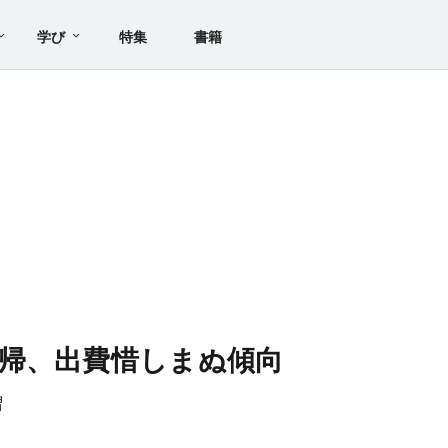
学び
特集
書籍
帰、出費惜しまぬ傾向
増