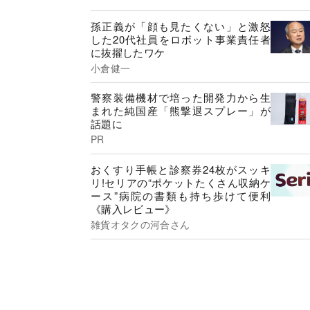
孫正義が「顔も見たくない」と激怒
した20代社員をロボット事業責任者
に抜擢したワケ
小倉健一
警察装備機材で培った開発力から生
まれた純国産「熊撃退スプレー」が
話題に
PR
おくすり手帳と診察券24枚がスッキ
リ!セリアの“ポケットたくさん収納ケ
ース”病院の書類も持ち歩けて便利
《購入レビュー》
雑貨オタクの河合さん