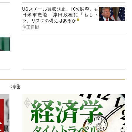
USスチール買収阻止、10％関税、在
日米軍撤退…岸田政権に「もしト
ラ」リスクの備えはあるか
仲正昌樹
特集