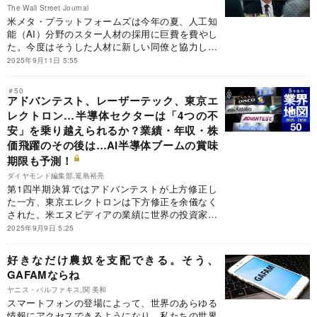
The Wall Street Journal
米メタ・プラットフォームズは今年の夏、人工知
能（AI）分野のスター人材の採用に巨費を費やし
た。今度はそうした人材に新しい同僚と協力して
仕事を進めさせるという難題に直面している。
2025年9月11日 5:55
＃50
アドバンテスト、レーザーテック、東京エ
レクトロン…半導体セクターは「4つの不
安」を乗り越えられるか？業績・年収・株
価飛躍のその後は…AI半導体ブームの賞味
期限も予測！
ダイヤモンド編集部,篭島裕亮
第1四半期決算ではアドバンテストが上方修正し
た一方、東京エレクトロンは下方修正を余儀なく
された。米エヌビディアの業績に世界の投資家が
一喜一憂するなど半導体セクターの注目度は高い
2025年9月9日 5:25
が、けん引する生成AIについては強気と弱気の見
方が錯綜している。果たして今後はどうなるの
好きなだけ農奴を支配できる。そう、
か。半導体銘柄を取り巻く四つの不安について解
GAFAMならね
説しつつ、グローバル競争を勝ち抜いて中長期で
伸びる企業、このままでは失速しかねない企業も
ヤニス・バルファキス,関 美和
スマートフォンの登場によって、世界のあらゆる
具体名を挙げて紹介する。
情報にアクセスできるようになり、私たちの世界