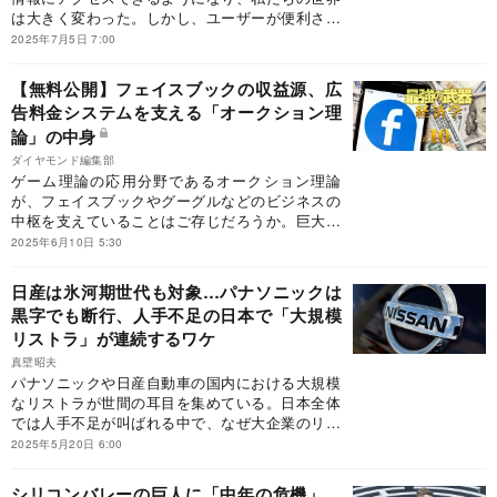
は大きく変わった。しかし、ユーザーが便利さを
追求した代償は大きすぎた。GAFAに支配された
2025年7月5日 7:00
世界の行き着く先には、恐ろしい未来予想図が待
ち受けているのだ。※本稿は、ヤニス・バルファ
【無料公開】フェイスブックの収益源、広
キス著、関 美和訳『テクノ封建制 デジタル空間
告料金システムを支える「オークション理
の領主たちが私たち農奴を支配する とんでもなく
論」の中身
醜くて、不公平な経済の話。』（集英社）の一部
を抜粋・編集したものです。
ダイヤモンド編集部
ゲーム理論の応用分野であるオークション理論
が、フェイスブックやグーグルなどのビジネスの
中枢を支えていることはご存じだろうか。巨大テ
ック企業がいかにオークションの仕組みを活用し
2025年6月10日 5:30
ているのか、そのメカニズムを詳解した。
日産は氷河期世代も対象…パナソニックは
黒字でも断行、人手不足の日本で「大規模
リストラ」が連続するワケ
真壁昭夫
パナソニックや日産自動車の国内における大規模
なリストラが世間の耳目を集めている。日本全体
では人手不足が叫ばれる中で、なぜ大企業のリス
トラが連続しているのか。こうしたリストラでは
2025年5月20日 6:00
バブル世代だけでなく、就職氷河期世代も対象と
なりつつあるが、個人レベルで対応できることは
シリコンバレーの巨人に「中年の危機」、