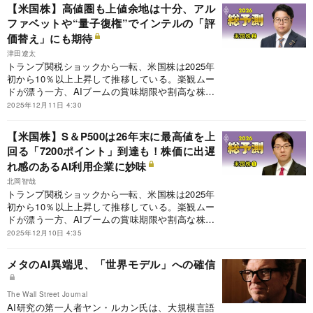
らへの依存度が最も悲観的なシナリオで進んだ場
【米国株】高値圏も上値余地は十分、アル
合、35年にはデジタル赤字の額は45兆円にまで膨
ファベットや“量子復権”でインテルの「評
らむと試算した。
価替え」にも期待
津田遼太
トランプ関税ショックから一転、米国株は2025年
初から10％以上上昇して推移している。楽観ムー
ドが漂う一方、AIブームの賞味期限や割高な株価
指標など懸念材料も少なくないが、26年はどうな
2025年12月11日 4:30
るのか。「26年の米国株は25年を上回る相場にな
るのではないか」と分析する大和証券の津田遼太
【米国株】S＆P500は26年末に最高値を上
シニアストラテジストに、強気の理由や米国株の
回る「7200ポイント」到達も！株価に出遅
具体的な投資戦略について聞いた。
れ感のあるAI利用企業に妙味
北岡智哉
トランプ関税ショックから一転、米国株は2025年
初から10％以上上昇して推移している。楽観ムー
ドが漂う一方、AIブームの賞味期限や割高な株価
指標など懸念材料も少なくないが、25年に続き26
2025年12月10日 4:35
年も高値更新となるのか。野村證券の北岡智哉チ
ーフ・エクイティ・ストラテジストに26年の米国
メタのAI異端児、「世界モデル」への確信
株の見通しや投資戦略について聞いた。
The Wall Street Journal
AI研究の第一人者ヤン・ルカン氏は、大規模言語