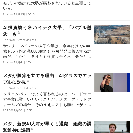
モデルの魅力に大勢が惑わされていると主張して
いる。
2025年11月19日 5:35
AI投資競う米ハイテク大手、「バブル懸
念」も
The Wall Street Journal
米シリコンバレーの大手企業は、今年だけで4000
億ドル（約61兆6000億円）をAI開発に投入する計
画だ。しかし、各社とも投資は全く不十分だと口
をそろえている。
2025年11月4日 5:50
メタが勝算を立てる理由 AIグラスでアッ
プルに対抗
The Wall Street Journal
シリコンバレーでよく言われるのは、ハードウエ
ア事業は難しいということだ。メタ・プラットフ
ォームズの場合、そのうえコストも膨れ上がって
いる。
2025年9月30日 5:50
メタ、新規AI人材が早くも退職 組織の調
和維持に課題