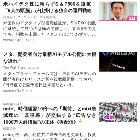
米ハイテク株に頼らずS＆P500を凌駕！
「8人の頭脳」が仕掛ける独自の運用戦略
須賀彩子,ダイヤモンド・ザイ編集部
米国株のアクティブ型投資信託が、S＆P500指数
に継続して勝つのは極めて難しい。直近5年で見
ても、指数を上回ったファンドはごくわずか。そ
んなインデックス優位の時代に、「ダイヤモン
2026年7月8日 12:00
ド・ザイ NISA投信グランプリ2026」の米国株部
門で最優秀賞を受賞したのが、「キャピタル・イ
メタ、開発者向け最新AIモデル公開に大幅
ンベストメント・カンパニー・オブ・アメリカ
な遅れ
（ICA）」（キャピタル・インターナショナル）
だ。米キャピタル・グループが長年運用してきた
The Wall Street Journal
伝統あるファンドで、「下がりにくさ」＊や「成
メタ・プラットフォームズは、最新のAIモデルの
績の安定度」＊でも高く評価された。キャピタ
開発者向けリリース計画を複数回延期しており、
ル・インターナショナルの雨宮弘明さんに、その
2日時点で公開予定日は未定だという。
運用の特徴と、独自の仕組みについて聞いた。
2026年6月5日 5:05
note解剖＃1
note、時価総額10倍への「期待」とmixi急
減速の「既視感」が交錯する“広告なき
1000万人経済圏”の正体《再配信》
松田晋吾
noteが売上高、利益共に過去最高を更新し、投資
回収フェーズへの突入を宣言した。広告を排し、