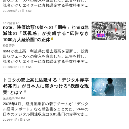
読者がクリエイターに直接課金する手数料モデル
で「情報のインフラ」を標榜するが、市場が危惧
2026年5月31日 4:50
するのはかつての覇者、mixiがたどった急減速の
再来だ。X（旧Twitter）の長文参入など競合の影
note解剖＃1
が差す中、note経営陣が描く「ストック型ビジネ
note、時価総額10倍への「期待」とmixi急
ス」の持続性を検証する。
減速の「既視感」が交錯する“広告なき
1000万人経済圏”の正体
松田晋吾
noteが売上高、利益共に過去最高を更新し、投資
回収フェーズへの突入を宣言した。広告を排し、
読者がクリエイターに直接課金する手数料モデル
で「情報のインフラ」を標榜するが、市場が危惧
2026年4月30日 4:55
するのはかつての覇者、mixiがたどった急減速の
再来だ。X（旧Twitter）の長文参入など競合の影
トヨタの売上高に匹敵する「デジタル赤字
が差す中、note経営陣が描く「ストック型ビジネ
45兆円」が日本人に突きつける“残酷な現
ス」の持続性を検証する。
実”とは？
医薬経済ONLINE
2025年4月、経済産業省の若手チームが「デジタ
ル経済レポート」なる報告書をまとめた。24年の
日本のデジタル関連収支は6.85兆円の赤字であっ
たという。日本全体が外資系デジタルサービスに
2026年1月1日 5:00
非可逆的に依存してしまっているため、今後、彼