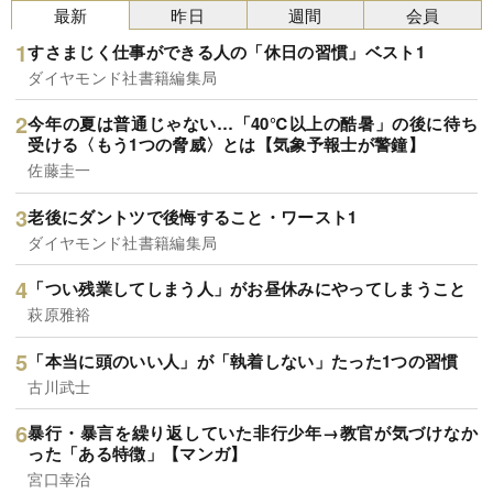
最新
昨日
週間
会員
すさまじく仕事ができる人の「休日の習慣」ベスト1
ダイヤモンド社書籍編集局
今年の夏は普通じゃない…「40℃以上の酷暑」の後に待ち
受ける〈もう1つの脅威〉とは【気象予報士が警鐘】
佐藤圭一
老後にダントツで後悔すること・ワースト1
ダイヤモンド社書籍編集局
「つい残業してしまう人」がお昼休みにやってしまうこと
萩原雅裕
「本当に頭のいい人」が「執着しない」たった1つの習慣
古川武士
暴行・暴言を繰り返していた非行少年→教官が気づけなか
った「ある特徴」【マンガ】
宮口幸治