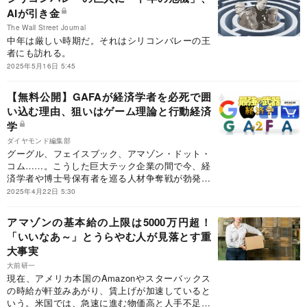
あるのか。
AIが引き金
The Wall Street Journal
中年は厳しい時期だ。それはシリコンバレーの王
者にも訪れる。
2025年5月16日 5:45
【無料公開】GAFAが経済学者を必死で囲
い込む理由、狙いはゲーム理論と行動経済
学
ダイヤモンド編集部
グーグル、フェイスブック、アマゾン・ドット・
コム……。こうした巨大テック企業の間で今、経
済学者や博士号保有者を巡る人材争奪戦が勃発し
ている。世界のトップ企業がなぜ経済学をビジネ
2025年4月22日 5:30
スに生かそうとするのか、最新事情を追った。
アマゾンの基本給の上限は5000万円超！
「いいなあ～」とうらやむ人が見落とす重
大事実
大前研一
現在、アメリカ本国のAmazonやスターバックス
の時給が軒並みあがり、賃上げが加速していると
いう。米国では、急速に進む物価高と人手不足が