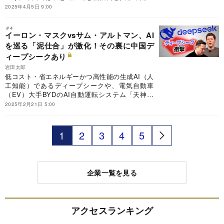
賃上げを招いている一方で、それらの仕事はいず
2025年4月5日 9:00
れAIに取って代わられ、大規模なレイオフ（解
雇）が発生すると予想されている。AI・スマホが
＃4
招いた“サイバー革命”による雇用への影響につい
イーロン・マスクvsサム・アルトマン、AI
て著者が解説する。
を巡る「泥仕合」が激化！その裏に中国デ
ィープシークあり
岩田太郎
低コスト・省エネルギーかつ高性能の生成AI（人
工知能）であるディープシークや、電気自動車
（EV）大手BYDのAI自動運転システム「天神之
眼（神の目）」など、中国発の最先端テクノロジ
2025年2月21日 5:00
ーに関するニュースが、米IT企業の株価やライバ
ル間の競争の構図に小さくないインパクトを与え
る例が増えている。とりわけ注目されるのがxAI
1
2
3
4
5
のイーロン・マスク氏がオープンAIのサム・アル
トマン氏に仕掛けた場外戦だ。中国からの衝撃
が、どのように米国内のAI開発競争を変え、さら
に激化させているかを読み解く。
企業一覧を見る
アクセスランキング