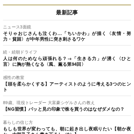
最新記事
ニュース3面鏡
そりゃおじさんも泣くわ…「ちいかわ」が描く〈友情・努
力・貧困〉が中年男性に突き刺さるワケ
続・続朝ドライフ
人は何のためなら頑張れる？→「生きる力」が湧く〈ひと
言〉に胸が熱くなる〈風、薫る第94回〉
感性の教室
【頭を柔らかくする】アーティストのように考える3つのヒン
ト
89歳、現役トレーダー 大富豪シゲルさんの教え
【NG習慣】パッと見の印象で株を買うのはなぜダメなの？
暮らしの信じ方
もしも世界が変わっても、朝に起き出し夜眠りたい【朝か夜