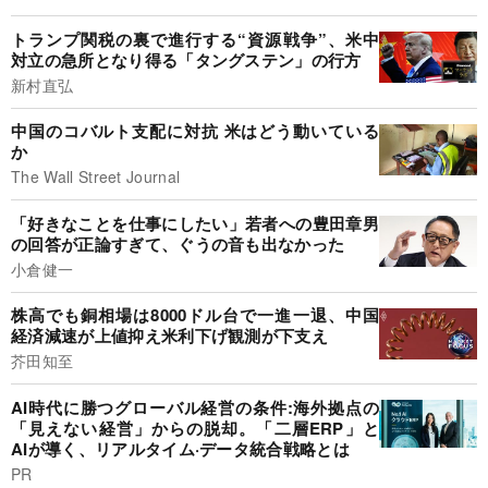
トランプ関税の裏で進行する“資源戦争”、米中
対立の急所となり得る「タングステン」の行方
新村直弘
中国のコバルト支配に対抗 米はどう動いている
か
The Wall Street Journal
「好きなことを仕事にしたい」若者への豊田章男
の回答が正論すぎて、ぐうの音も出なかった
小倉健一
株高でも銅相場は8000ドル台で一進一退、中国
経済減速が上値抑え米利下げ観測が下支え
芥田知至
AI時代に勝つグローバル経営の条件:海外拠点の
「見えない経営」からの脱却。「二層ERP」と
AIが導く、リアルタイム·データ統合戦略とは
PR