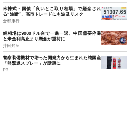
米株式・国債「良いとこ取り相場」で懸念され
る“油断”、高市トレードにも波及リスク
倉都康行
銅相場は9000ドル台で一進一退、中国需要停滞
と米金利高止まり懸念が重荷に
芥田知至
警察装備機材で培った開発力から生まれた純国産
「熊撃退スプレー」が話題に
PR