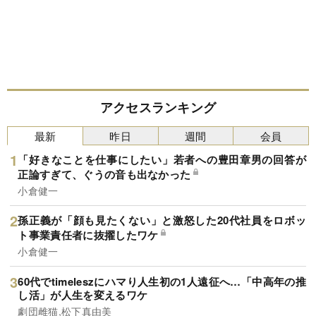
アクセスランキング
最新
昨日
週間
会員
「好きなことを仕事にしたい」若者への豊田章男の回答が
正論すぎて、ぐうの音も出なかった
小倉健一
孫正義が「顔も見たくない」と激怒した20代社員をロボッ
ト事業責任者に抜擢したワケ
小倉健一
60代でtimeleszにハマり人生初の1人遠征へ…「中高年の推
し活」が人生を変えるワケ
劇団雌猫,松下真由美