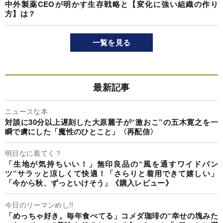
中外製薬CEOが明かす生存戦略と【変化に強い組織の作り
方】は？
一覧を見る
最新記事
ニュースな本
対談に30分以上遅刻した大原麗子が“激おこ”の五木寛之を一
瞬で虜にした「魔性のひとこと」〈再配信〉
明日なに着てく？
「生地が気持ちいい！」無印良品の“風を通すワイドパン
ツ”サラッと涼しくて快適！「さらりと着用できて嬉しい」
「今から秋、ずっといけそう」《購入レビュー》
今日のリーマンめし!!
「めっちゃ好き。毎年食べてる」コメダ珈琲の“幸せの塊みた