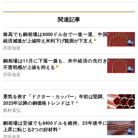
関連記事
株高でも銅相場は8000ドル台で一進一退、中国
経済減速が上値抑え米利下げ観測が下支え
芥田知至
銅相場は11月に下落一服も、米中経済の先行き
不透明感が上値を抑える
芥田知至
景気を表す「ドクター・カッパー」年初は堅調、
2023年以降の銅価格トレンドは？
新村直弘
銅相場は安値でも8400ドルを維持、23年後半に
上昇に転じる2つの好材料
芥田知至