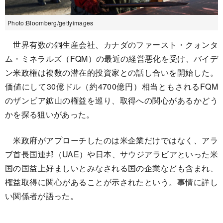
Photo:Bloomberg/gettyimages
世界有数の銅生産会社、カナダのファースト・クォンタ
ム・ミネラルズ（FQM）の最近の経営悪化を受け、バイデ
ン米政権は複数の潜在的投資家との話し合いを開始した。
価値にして30億ドル（約4700億円）相当ともされるFQM
のザンビア鉱山の権益を巡り、取得への関心があるかどう
かを探る狙いがあった。
米政府がアプローチしたのは米企業だけではなく、アラ
ブ首長国連邦（UAE）や日本、サウジアラビアといった米
国の国益上好ましいとみなされる国の企業なども含まれ、
権益取得に関心があることが示されたという。事情に詳し
い関係者が語った。