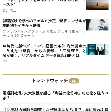
ースト1
古川武士
就職試験で頻出のフェルミ推定、現役コンサルが
攻略法をイチから解説
コンサルティングファーム研究会 フェルミ推定・ケ
ース面接対策チーム
AI時代に勝つグローバル経営の条件:海外拠点の
「見えない経営」からの脱却。「二層ERP」と
AIが導く、リアルタイム·データ統合戦略とは
PR
トレンドウォッチ
電通副社長×東大教授が語る「利益の松竹梅」なぜ松を狙うべ
き？
【世界23カ国独自調査】なぜ日本はAI活用で世界に後れを取