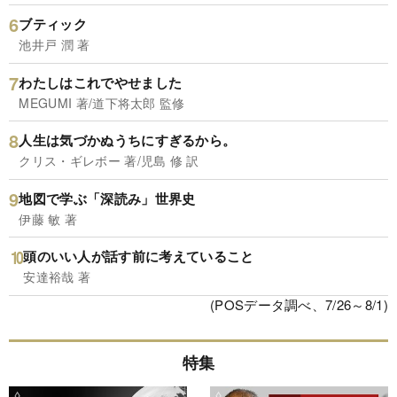
ブティック
池井戸 潤 著
わたしはこれでやせました
MEGUMI 著/道下将太郎 監修
人生は気づかぬうちにすぎるから。
クリス・ギレボー 著/児島 修 訳
地図で学ぶ「深読み」世界史
伊藤 敏 著
頭のいい人が話す前に考えていること
安達裕哉 著
(POSデータ調べ、7/26～8/1)
特集