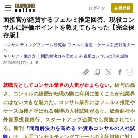
ログイン
面接官が絶賛するフェルミ推定回答、現役コン
サルに評価ポイントを教えてもらった【完全保
存版】
コンサルティングファーム研究会 フェルミ推定・ケース面接対策チー
ム
キャリア・働き方
問題解決力を高める 外資系コンサルの入社試験
2024年6月7日 4:15
就職先としてコンサル業界の人気が止まらない。
給与の高
さ、コンサルの経歴が転職の際に有利に働くことが他業界
にはない大きな魅力だ。コンサル業界にはフェルミ推定や
ケース面接と呼ばれる独特の入社試験があり、総合商社や
外資系投資銀行、スタートアップ企業でも実施されてい
る。新刊
『問題解決力を高める 外資系コンサルの入社試
験』
は、大手コンサルティングファームの入社試験に対し