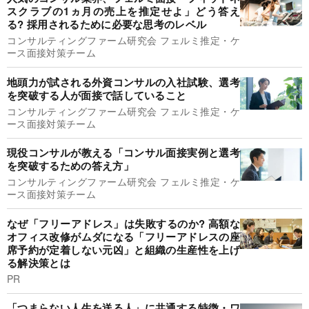
スクラブの1ヵ月の売上を推定せよ」どう答え
る? 採用されるために必要な思考のレベル
コンサルティングファーム研究会 フェルミ推定・ケ
ース面接対策チーム
地頭力が試される外資コンサルの入社試験、選考
を突破する人が面接で話していること
コンサルティングファーム研究会 フェルミ推定・ケ
ース面接対策チーム
現役コンサルが教える「コンサル面接実例と選考
を突破するための答え方」
コンサルティングファーム研究会 フェルミ推定・ケ
ース面接対策チーム
なぜ「フリーアドレス」は失敗するのか? 高額な
オフィス改修がムダになる「フリーアドレスの座
席予約が定着しない元凶」と組織の生産性を上げ
る解決策とは
PR
「つまらない人生を送る人」に共通する特徴・ワ