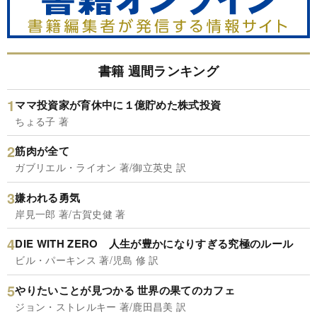
書籍 週間ランキング
ママ投資家が育休中に１億貯めた株式投資
ちょる子 著
筋肉が全て
ガブリエル・ライオン 著/御立英史 訳
嫌われる勇気
岸見一郎 著/古賀史健 著
DIE WITH ZERO 人生が豊かになりすぎる究極のルール
ビル・パーキンス 著/児島 修 訳
やりたいことが見つかる 世界の果てのカフェ
ジョン・ストレルキー 著/鹿田昌美 訳