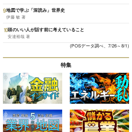
地図で学ぶ「深読み」世界史
伊藤 敏 著
頭のいい人が話す前に考えていること
安達裕哉 著
(POSデータ調べ、7/26～8/1)
特集