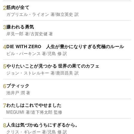
筋肉が全て
ガブリエル・ライオン 著/御立英史 訳
嫌われる勇気
岸見一郎 著/古賀史健 著
DIE WITH ZERO 人生が豊かになりすぎる究極のルール
ビル・パーキンス 著/児島 修 訳
やりたいことが見つかる 世界の果てのカフェ
ジョン・ストレルキー 著/鹿田昌美 訳
ブティック
池井戸 潤 著
わたしはこれでやせました
MEGUMI 著/道下将太郎 監修
人生は気づかぬうちにすぎるから。
クリス・ギレボー 著/児島 修 訳