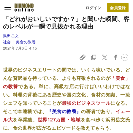
ログイン
「どれがおいしいですか？」と聞いた瞬間、客
のレベルが一瞬で見抜かれる理由
浜田岳文
社会
美食の教養
2024年7月6日 4:15
世界のビジネスエリートの間では、いくら稼いでいる、ど
んな贅沢品を持っている、よりも尊敬されるのが
「美食」
の教養
である。単に、高級な店に行けばいいわけではな
い。料理の背後にある歴史や国の文化、食材の知識、一流
シェフを知っていることが
最強のビジネスツール
になる。
そこで本連載では、
『美食の教養』
の著者であり、
イェー
ル大
を卒業後、
世界127カ国・地域
を食べ歩く浜田岳文氏
に、食の世界が広がるエピソードを教えてもらう。