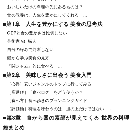
おいしいだけの料理の先にあるものは？
食の教養は、人生を豊かにしてくれる …
■第1章 人生を豊かにする 美食の思考法
GDPと食の豊かさは比例しない
芸術家 vs. 職人
自分の好みで判断しない
鮨から学ぶ美食の見方
『関ジャム』的に食べる …
■第2章 美味しさに出会う 美食入門
［心得］安いジャンルのトップに行ってみる
［店選び］「食べログ」をどう使うか？
［食べ方］食べ歩きのプランニングガイド
［評価軸］料理を味わうのは、皿の上だけではない …
■第3章 食から国の素顔が見えてくる 世界の料理
総まとめ