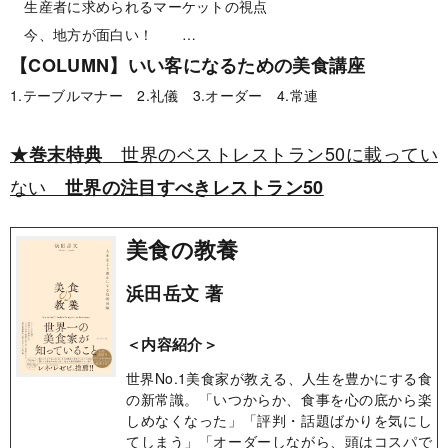
生産者に求められるマーケットの視点
今、地方が面白い！ …
【COLUMN】いい客になるための美食講座
1.テーブルマナー 2.礼儀 3.オーダー 4.常連
世界のベストレストラン50に載ってい
★巻末特典
ない
世界の注目すべきレストラン50
美食の教養
浜田岳文 著
＜内容紹介＞
世界No.1美食家が教える、人生を豊かにする食
の新常識。「いつからか、食事を心の底から楽
しめなくなった」「評判・話題ばかりを気にし
てしまう」「オーダーしながら、頭はコスパで