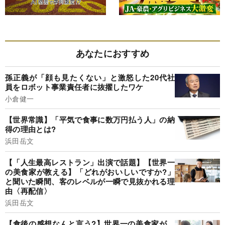
あなたにおすすめ
孫正義が「顔も見たくない」と激怒した20代社
員をロボット事業責任者に抜擢したワケ
小倉健一
【世界常識】「平気で食事に数万円払う人」の納
得の理由とは?
浜田岳文
【「人生最高レストラン」出演で話題】【世界一
の美食家が教える】「どれがおいしいですか?」
と聞いた瞬間、客のレベルが一瞬で見抜かれる理
由〈再配信〉
浜田岳文
【食後の感想なんと言う?】世界一の美食家が、