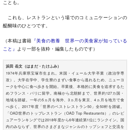
ことも。
これも、レストランという場でのコミュニケーションの
醍醐味のひとつです。
（本稿は書籍
『美食の教養 世界一の美食家が知っている
こと』
より一部を抜粋・編集したものです）
浜田 岳文
（はまだ・たけふみ）
1974年兵庫県宝塚市生まれ。米国・イェール大学卒業（政治学専
攻）。大学在学中、学生寮のまずい食事から逃れるため、ニューヨ
ークを中心に食べ歩きを開始。卒業後、本格的に美食を追求するた
めフランス・パリに留学。南極から北朝鮮まで、世界約127カ国・
地域を踏破。一年の5ヵ月を海外、3ヵ月を東京、4ヵ月を地方で食
べ歩く。2017年度「世界のベストレストラン50」全50軒を踏破。
「OAD世界のトップレストラン（OAD Top Restaurants）」のレビ
ュアーランキングでは2018年度から6年連続第1位にランクイン。国
内のみならず、世界のさまざまなジャンルのトップシェフと交流を