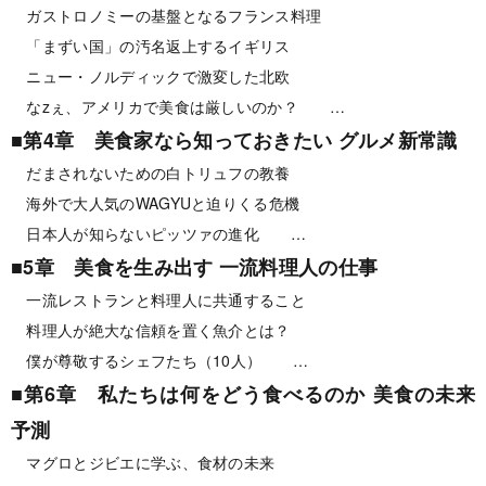
ガストロノミーの基盤となるフランス料理
「まずい国」の汚名返上するイギリス
ニュー・ノルディックで激変した北欧
なzぇ、アメリカで美食は厳しいのか？ …
■第4章 美食家なら知っておきたい グルメ新常識
だまされないための白トリュフの教養
海外で大人気のWAGYUと迫りくる危機
日本人が知らないピッツァの進化 …
■5章 美食を生み出す 一流料理人の仕事
一流レストランと料理人に共通すること
料理人が絶大な信頼を置く魚介とは？
僕が尊敬するシェフたち（10人） …
■第6章 私たちは何をどう食べるのか 美食の未来
予測
マグロとジビエに学ぶ、食材の未来