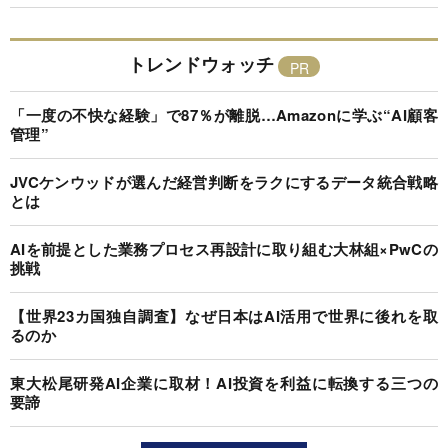
トレンドウォッチ
「一度の不快な経験」で87％が離脱…Amazonに学ぶ“AI顧客
管理”
JVCケンウッドが選んだ経営判断をラクにするデータ統合戦略
とは
AIを前提とした業務プロセス再設計に取り組む大林組×PwCの
挑戦
【世界23カ国独自調査】なぜ日本はAI活用で世界に後れを取
るのか
東大松尾研発AI企業に取材！AI投資を利益に転換する三つの
要諦