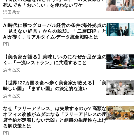
死んでも「おいしい」を使わないワケ
浜田岳文
AI時代に勝つグローバル経営の条件:海外拠点の
「見えない経営」からの脱却。「二層ERP」と
AIが導く、リアルタイム·データ統合戦略とは
PR
【美食家が語る】美味しいのになぜか足が遠の
く...「一流レストラン」に共通すること
浜田岳文
【世界127カ国を食べ歩く美食家が教える】「美
味しい国」「まずい国」の決定的な違い
浜田岳文
なぜ「フリーアドレス」は失敗するのか? 高額な
オフィス改修がムダになる「フリーアドレスの座
席予約が定着しない元凶」と組織の生産性を上げ
る解決策とは
PR