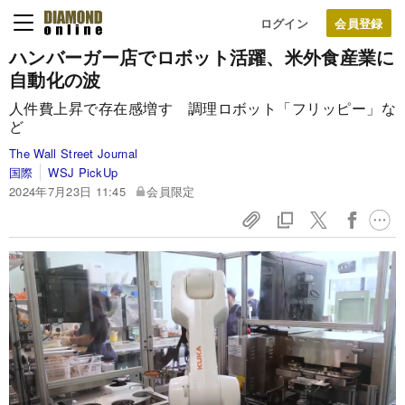
ログイン
ハンバーガー店でロボット活躍、米外食産業に
自動化の波
人件費上昇で存在感増す 調理ロボット「フリッピー」な
ど
The Wall Street Journal
国際
WSJ PickUp
2024年7月23日 11:45
会員限定