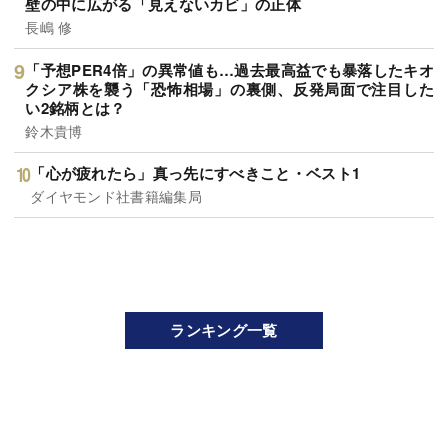
壁の中に広がる「見えないカビ」の正体
長嶋 修
「予想PER4倍」の異常値も…過去最高益でも暴落したキオ
クシア株を襲う「恐怖相場」の裏側、反発局面で注目した
い2銘柄とは？
鈴木貴博
「心が疲れたら」真っ先にすべきこと・ベスト1
ダイヤモンド社書籍編集局
ランキング一覧