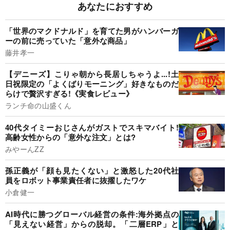
あなたにおすすめ
「世界のマクドナルド」を育てた男がハンバーガ
ーの前に売っていた「意外な商品」
藤井孝一
【デニーズ】こりゃ朝から長居しちゃうよ...!土
日祝限定の「よくばりモーニング」好きなものだ
らけで贅沢すぎる!《実食レビュー》
ランチ命の山盛くん
40代タイミーおじさんがガストでスキマバイト!
高齢女性からの「意外な注文」とは?
みやーんZZ
孫正義が「顔も見たくない」と激怒した20代社
員をロボット事業責任者に抜擢したワケ
小倉健一
AI時代に勝つグローバル経営の条件:海外拠点の
「見えない経営」からの脱却。「二層ERP」と