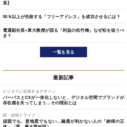
系】
50％以上が失敗する「フリーアドレス」を成功させるには？
電通副社長×東大教授が語る「利益の松竹梅」なぜ松を狙うべ
き？
一覧を見る
最新記事
ビジネスに拡張するデザイン
パーパスとCXが一体化しないと、デジタル空間でブランドが
存在感を失ってしまう…その理由とは
続・続朝ドライフ
頑固でも、意地悪でもない…融通が利かない人の「納得の正
体」〈風、薫る第95回〉