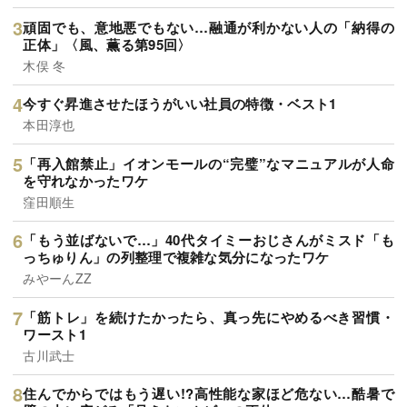
頑固でも、意地悪でもない…融通が利かない人の「納得の
正体」〈風、薫る第95回〉
木俣 冬
今すぐ昇進させたほうがいい社員の特徴・ベスト1
本田淳也
「再入館禁止」イオンモールの“完璧”なマニュアルが人命
を守れなかったワケ
窪田順生
「もう並ばないで…」40代タイミーおじさんがミスド「も
っちゅりん」の列整理で複雑な気分になったワケ
みやーんZZ
「筋トレ」を続けたかったら、真っ先にやめるべき習慣・
ワースト1
古川武士
住んでからではもう遅い!?高性能な家ほど危ない…酷暑で