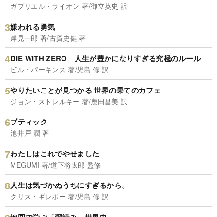
ガブリエル・ライオン 著/御立英史 訳
嫌われる勇気
岸見一郎 著/古賀史健 著
DIE WITH ZERO 人生が豊かになりすぎる究極のルール
ビル・パーキンス 著/児島 修 訳
やりたいことが見つかる 世界の果てのカフェ
ジョン・ストレルキー 著/鹿田昌美 訳
ブティック
池井戸 潤 著
わたしはこれでやせました
MEGUMI 著/道下将太郎 監修
人生は気づかぬうちにすぎるから。
クリス・ギレボー 著/児島 修 訳
地図で学ぶ「深読み」世界史