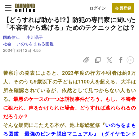
ログイン
【どうすれば助かる!?】防犯の専門家に聞いた
「不審者から逃げる」ためのテクニックとは？
国崎信江
小川晶子
社会
いのちをまもる図鑑
2024年8月12日 4:55
警察庁の発表によると、2023年度の行方不明者は約9万
人。そのうち9歳以下の子どもは1100人を超える。大半は
所在確認されているが、依然として見つからない人もい
る。
最悪のケースの一つは誘拐事件だろう。もし、不審者
に狙われ、声をかけられた場合、どうすれば逃れられるの
だろうか？
そんな疑問にこたえる本が、池上彰総監修『
いのちをまも
る図鑑 最強のピンチ脱出マニュアル』（ダイヤモンド