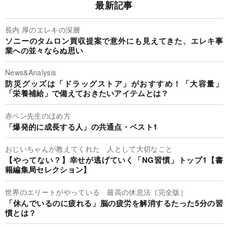
最新記事
長内 厚のエレキの深層
ソニーのタムロン買収提案で意外にも見えてきた、エレキ事
業への並々ならぬ思い
News&Analysis
防災グッズは「ドラッグストア」がおすすめ！「大容量」
「栄養補給」で備えておきたいアイテムとは？
赤ペン先生のほめ方
「爆発的に成長する人」の共通点・ベスト1
おじいちゃんが教えてくれた 人として大切なこと
【やってない？】幸せが逃げていく「NG習慣」トップ1【書
籍編集局セレクション】
世界のエリートがやっている 最高の休息法［完全版］
「休んでいるのに疲れる」脳の疲労を解消するたった5分の習
慣とは？