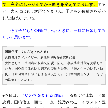
て、完全にしゃがんでから向きを変えて走り出す。
する
と、大人にはもう対応できません。子どもの俊敏さを活か
した逃げ方ですね。
――今度子どもと公園に行ったときに、一緒に練習してみ
たいと思います。
国崎信江（くにざき・のぶえ）
危機管理アドバイザー。危機管理教育研究所代表
女性として、生活者の視点で防災・防犯・事故防止対策を提唱して
いる。国や自治体の防災関連の委員を歴任。『10才からの防犯・防
災』（永岡書店）や『おまもりえほん』（日本図書センター）など
の監修もつとめる。
※本稿は、
『いのちをまもる図鑑』
（監修：池上彰、今泉
忠明、国崎信江、西竜一 文：滝乃みわこ イラスト：五