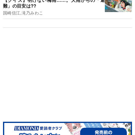
難」の目安は??
国崎信江,滝乃みわこ