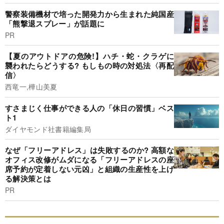
警察装備機材で培った開発力から生まれた純国産
「熊撃退スプレー」が話題に
PR
【夏のアウトドアの危険!】ハチ・蛇・クラゲに
襲われたらどうする? もしもの時の対処法〈再配
信〉
西竜一,樺山美夏
すさまじく仕事ができる人の「休日の習慣」ベス
ト1
ダイヤモンド社書籍編集局
なぜ「フリーアドレス」は失敗するのか? 高額な
オフィス改修がムダになる「フリーアドレスの座
席予約が定着しない元凶」と組織の生産性を上げ
る解決策とは
PR