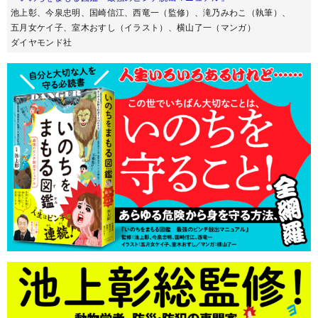
池上彰、今泉忠明、国崎信江、西竜一（監修）、滝乃みわこ（執筆）、
五月女ケイ子、室木おすし（イラスト）、横山了一（マンガ）
ダイヤモンド社