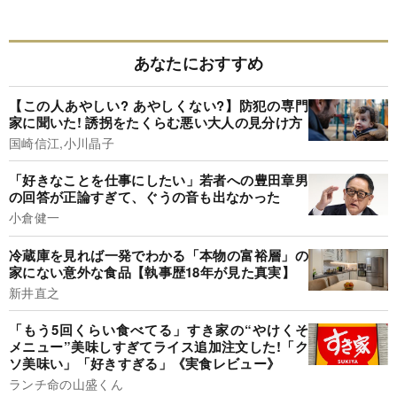
あなたにおすすめ
【この人あやしい? あやしくない?】防犯の専門
家に聞いた! 誘拐をたくらむ悪い大人の見分け方
国崎信江,小川晶子
「好きなことを仕事にしたい」若者への豊田章男
の回答が正論すぎて、ぐうの音も出なかった
小倉健一
冷蔵庫を見れば一発でわかる「本物の富裕層」の
家にない意外な食品【執事歴18年が見た真実】
新井直之
「もう5回くらい食べてる」すき家の“やけくそ
メニュー”美味しすぎてライス追加注文した!「ク
ソ美味い」「好きすぎる」《実食レビュー》
ランチ命の山盛くん