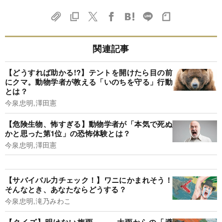
関連記事
【どうすれば助かる!?】テントを開けたら目の前
にクマ。動物学者が教える「いのちを守る」行動
とは？
今泉忠明,澤田憲
【危険生物、怖すぎる】動物学者が「本気で死ぬ
かと思った第1位」の恐怖体験とは？
今泉忠明,澤田憲
【サバイバル力チェック！】ワニにかまれそう！
そんなとき、あなたならどうする？
今泉忠明,滝乃みわこ
【クイズ】明けない梅雨……。大雨からの「避