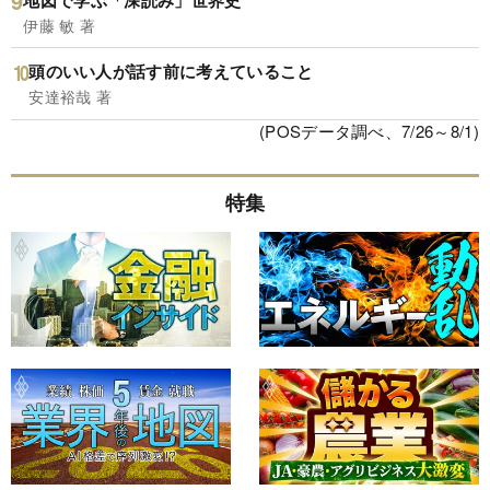
伊藤 敏 著
頭のいい人が話す前に考えていること
安達裕哉 著
(POSデータ調べ、7/26～8/1)
特集