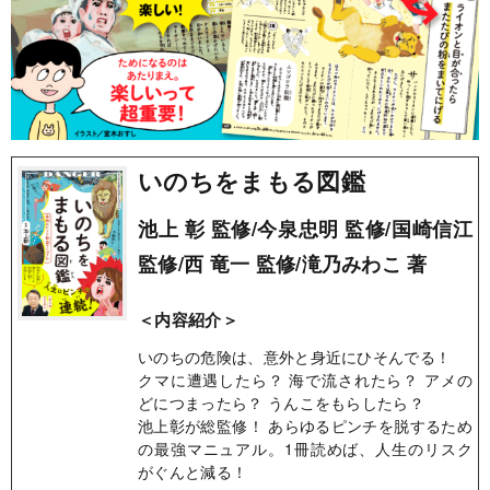
いのちをまもる図鑑
池上 彰 監修/今泉忠明 監修/国崎信江
監修/西 竜一 監修/滝乃みわこ 著
＜内容紹介＞
いのちの危険は、意外と身近にひそんでる！
クマに遭遇したら？ 海で流されたら？ アメの
どにつまったら？ うんこをもらしたら？
池上彰が総監修！ あらゆるピンチを脱するため
の最強マニュアル。1冊読めば、人生のリスク
がぐんと減る！