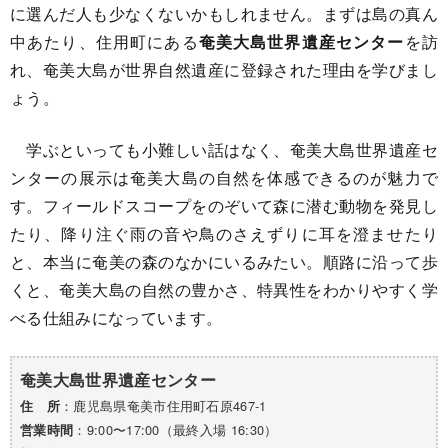
に選んだ人も少なくないかもしれません。まずは島の真ん
中あたり、住用町にある
奄美大島世界遺産センター
を訪
れ、奄美大島が世界自然遺産に登録された理由を学びまし
ょう。
学ぶといっても小難しい話はなく、奄美大島世界遺産セ
ンターの展示は奄美大島の自然を体感できるのが魅力で
す。フィールドスコープをのぞいて森に潜む動物を発見し
たり、降り注ぐ雨の音や鳥のさえずりに耳を澄ませたり
と、本当に奄美の森のなかにいるみたい。順路に沿って歩
くと、奄美大島の自然の豊かさ、特異性をわかりやすく学
べる仕組みになっています。
奄美大島世界遺産センター
：鹿児島県奄美市住用町石原467-1
住 所
：9:00〜17:00（最終入場 16:30）
営業時間