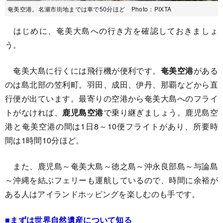
奄美空港。名瀬市街地までは車で50分ほど Photo：PIXTA
はじめに、奄美大島への行き方を確認しておきましょ
う。
奄美大島に行くには飛行機が便利です。
奄美空港
がある
のは島北部の笠利町。羽田、成田、伊丹、那覇などから直
行便が出ています。最寄りの空港から奄美大島へのフライ
トがなければ、
鹿児島空港
で乗り継ぎましょう。鹿児島空
港と奄美空港の間は1日8～10便フライトがあり、所要時
間は1時間10分ほど。
また、鹿児島～奄美大島～徳之島～沖永良部島～与論島
～沖縄を結ぶフェリーも運航しているので、時間に余裕が
ある人はアイランドホッピングを楽しむのも手です。
■まずは世界自然遺産について知る