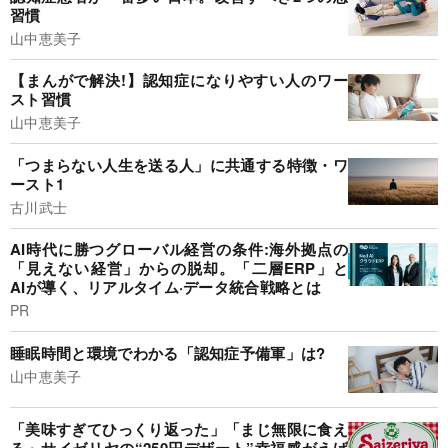
習慣
山中恵美子
【まんがで解決!】認知症になりやすい人のワー
スト習慣
山中恵美子
「つまらない人生を送る人」に共通する特徴・ワ
ースト1
古川武士
AI時代に勝つグローバル経営の条件:海外拠点の
「見えない経営」からの脱却。「二層ERP」と
AIが導く、リアルタイム·データ統合戦略とは
PR
睡眠時間と環境でわかる「認知症予備軍」は?
山中恵美子
「美味すぎてひっくり返った」「まじ無限に食え
る」サイゼリヤの“250円デザート”幸福感がえげ