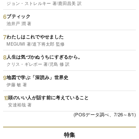
ジョン・ストレルキー 著/鹿田昌美 訳
ブティック
池井戸 潤 著
わたしはこれでやせました
MEGUMI 著/道下将太郎 監修
人生は気づかぬうちにすぎるから。
クリス・ギレボー 著/児島 修 訳
地図で学ぶ「深読み」世界史
伊藤 敏 著
頭のいい人が話す前に考えていること
安達裕哉 著
(POSデータ調べ、7/26～8/1)
特集