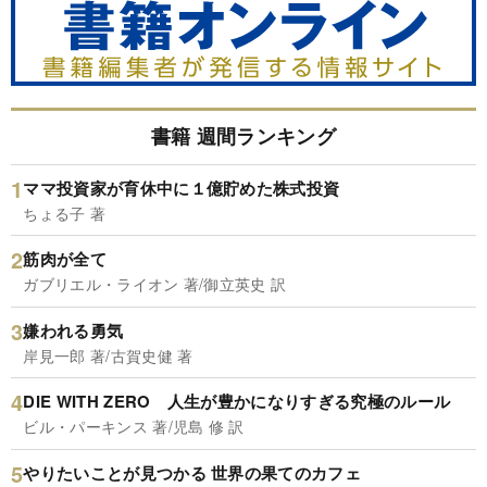
書籍 週間ランキング
ママ投資家が育休中に１億貯めた株式投資
ちょる子 著
筋肉が全て
ガブリエル・ライオン 著/御立英史 訳
嫌われる勇気
岸見一郎 著/古賀史健 著
DIE WITH ZERO 人生が豊かになりすぎる究極のルール
ビル・パーキンス 著/児島 修 訳
やりたいことが見つかる 世界の果てのカフェ