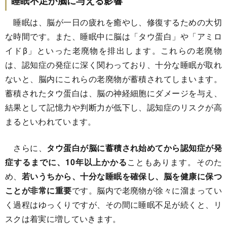
睡眠不足が脳に与える影響
睡眠は、脳が一日の疲れを癒やし、修復するための大切
な時間です。また、睡眠中に脳は「タウ蛋白」や「アミロ
イドβ」といった老廃物を排出します。これらの老廃物
は、認知症の発症に深く関わっており、十分な睡眠が取れ
ないと、脳内にこれらの老廃物が蓄積されてしまいます。
蓄積されたタウ蛋白は、脳の神経細胞にダメージを与え、
結果として記憶力や判断力が低下し、認知症のリスクが高
まるといわれています。
さらに、
タウ蛋白が脳に蓄積され始めてから認知症が発
症するまでに、10年以上かかる
こともあります。そのた
め、
若いうちから、十分な睡眠を確保し、脳を健康に保つ
ことが非常に重要
です。脳内で老廃物が徐々に溜まってい
く過程はゆっくりですが、その間に睡眠不足が続くと、リ
スクは着実に増していきます。