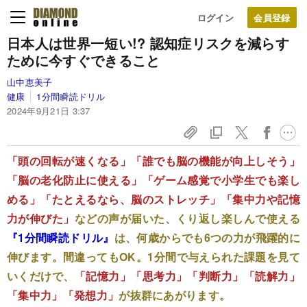
ログイン
日本人は世界一短い!? 認知症リスクを減らす
ために今すぐできること
山中恵美子
健康
1分間瞬読ドリル
2024年9月21日 3:37
「頭の回転が速くなる」「誰でも脳の機能が向上しそう」
「脳の老化防止に使える」「ゲーム感覚で小学生でも楽し
める」「たとえるなら、脳のストレッチ」「集中力や記憶
力が伸びた」
などの声が届いた、くり返し楽しんで使える
『1分間瞬読ドリル』
は、何歳からでも6つの力が飛躍的に
伸びます。間違ってもOK。1分間で与えられた課題を見て
いくだけで、
「記憶力」「思考力」「判断力」「読解力」
「集中力」「発想力」
が抜群にあがります。