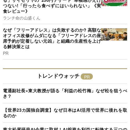
つない!「行ったら食べずにはいられない」《実
食レビュー》
ランチ命の山盛くん
なぜ「フリーアドレス」は失敗するのか? 高額な
オフィス改修がムダになる「フリーアドレスの座
席予約が定着しない元凶」と組織の生産性を上げ
る解決策とは
PR
トレンドウォッチ
電通副社長×東大教授が語る「利益の松竹梅」なぜ松を狙うべ
き？
【世界23カ国独自調査】なぜ日本はAI活用で世界に後れを取
るのか
東大松尾研発AI企業に取材！AI投資を利益に転換する三つの