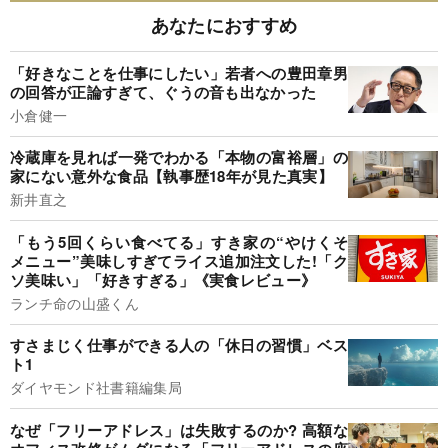
あなたにおすすめ
「好きなことを仕事にしたい」若者への豊田章男
の回答が正論すぎて、ぐうの音も出なかった
小倉健一
冷蔵庫を見れば一発でわかる「本物の富裕層」の
家にない意外な食品【執事歴18年が見た真実】
新井直之
「もう5回くらい食べてる」すき家の“やけくそ
メニュー”美味しすぎてライス追加注文した!「ク
ソ美味い」「好きすぎる」《実食レビュー》
ランチ命の山盛くん
すさまじく仕事ができる人の「休日の習慣」ベス
ト1
ダイヤモンド社書籍編集局
なぜ「フリーアドレス」は失敗するのか? 高額な