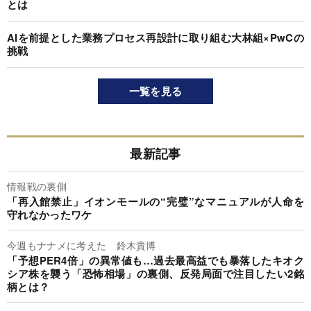
とは
AIを前提とした業務プロセス再設計に取り組む大林組×PwCの
挑戦
一覧を見る
最新記事
情報戦の裏側
「再入館禁止」イオンモールの“完璧”なマニュアルが人命を
守れなかったワケ
今週もナナメに考えた 鈴木貴博
「予想PER4倍」の異常値も…過去最高益でも暴落したキオク
シア株を襲う「恐怖相場」の裏側、反発局面で注目したい2銘
柄とは？