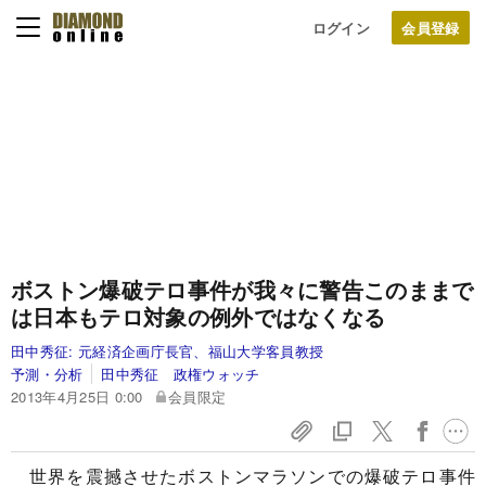
ログイン
ボストン爆破テロ事件が我々に警告
このままで
は日本もテロ対象の例外ではなくなる
田中秀征:
元経済企画庁長官、福山大学客員教授
予測・分析
田中秀征 政権ウォッチ
2013年4月25日 0:00
会員限定
世界を震撼させたボストンマラソンでの爆破テロ事件