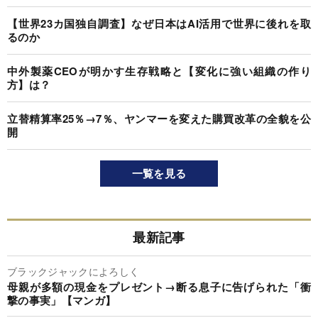
【世界23カ国独自調査】なぜ日本はAI活用で世界に後れを取
るのか
中外製薬CEOが明かす生存戦略と【変化に強い組織の作り
方】は？
立替精算率25％→7％、ヤンマーを変えた購買改革の全貌を公
開
一覧を見る
最新記事
ブラックジャックによろしく
母親が多額の現金をプレゼント→断る息子に告げられた「衝
撃の事実」【マンガ】