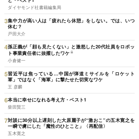
と・ベスト1
ダイヤモンド社書籍編集局
集中力が高い人は「疲れたら休憩」をしない。では、いつ
休む？
戸田大介
孫正義が「顔も見たくない」と激怒した20代社員をロボッ
ト事業責任者に抜擢したワケ
小倉健一
習近平は焦っている…中国が弾道ミサイルを「ロケット
軍」ではなく「海軍」に撃たせた切実なワケ
王 彦麟
本当に幸せになれる考え方・ベスト1
柴田賢三
対談に30分以上遅刻した大原麗子が“激おこ”の五木寛之を
一瞬で虜にした「魔性のひとこと」〈再配信〉
五木寛之