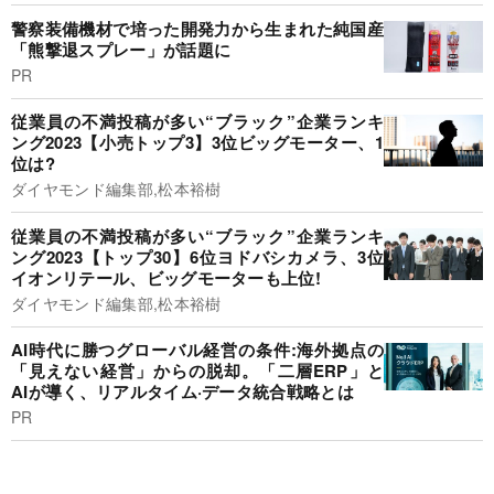
警察装備機材で培った開発力から生まれた純国産
「熊撃退スプレー」が話題に
PR
従業員の不満投稿が多い“ブラック”企業ランキ
ング2023【小売トップ3】3位ビッグモーター、1
位は?
ダイヤモンド編集部,松本裕樹
従業員の不満投稿が多い“ブラック”企業ランキ
ング2023【トップ30】6位ヨドバシカメラ、3位
イオンリテール、ビッグモーターも上位!
ダイヤモンド編集部,松本裕樹
AI時代に勝つグローバル経営の条件:海外拠点の
「見えない経営」からの脱却。「二層ERP」と
AIが導く、リアルタイム·データ統合戦略とは
PR