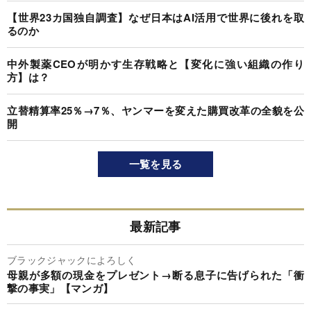
【世界23カ国独自調査】なぜ日本はAI活用で世界に後れを取
るのか
中外製薬CEOが明かす生存戦略と【変化に強い組織の作り
方】は？
立替精算率25％→7％、ヤンマーを変えた購買改革の全貌を公
開
一覧を見る
最新記事
ブラックジャックによろしく
母親が多額の現金をプレゼント→断る息子に告げられた「衝
撃の事実」【マンガ】