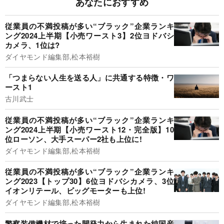
あなたにおすすめ
従業員の不満投稿が多い“ブラック”企業ランキ
ング2024上半期【小売ワースト3】2位ヨドバシ
カメラ、1位は?
ダイヤモンド編集部,松本裕樹
「つまらない人生を送る人」に共通する特徴・ワ
ースト1
古川武士
従業員の不満投稿が多い“ブラック”企業ランキ
ング2024上半期【小売ワースト12・完全版】10
位ローソン、大手スーパー2社も上位に!
ダイヤモンド編集部,松本裕樹
従業員の不満投稿が多い“ブラック”企業ランキ
ング2023【トップ30】6位ヨドバシカメラ、3位
イオンリテール、ビッグモーターも上位!
ダイヤモンド編集部,松本裕樹
警察装備機材で培った開発力から生まれた純国産