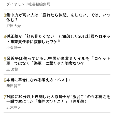
ダイヤモンド社書籍編集局
集中力が高い人は「疲れたら休憩」をしない。では、いつ
休む？
戸田大介
孫正義が「顔も見たくない」と激怒した20代社員をロボッ
ト事業責任者に抜擢したワケ
小倉健一
習近平は焦っている…中国が弾道ミサイルを「ロケット
軍」ではなく「海軍」に撃たせた切実なワケ
王 彦麟
本当に幸せになれる考え方・ベスト1
柴田賢三
対談に30分以上遅刻した大原麗子が“激おこ”の五木寛之を
一瞬で虜にした「魔性のひとこと」〈再配信〉
五木寛之