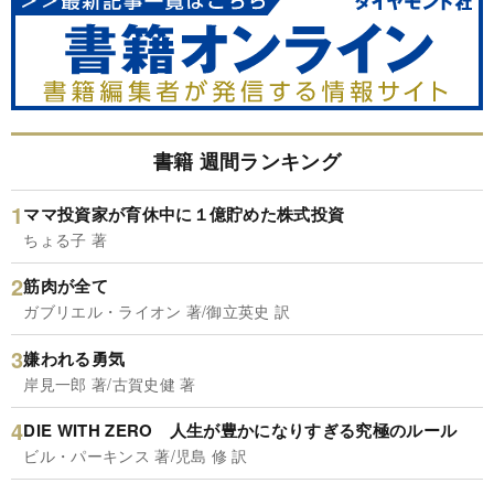
書籍 週間ランキング
ママ投資家が育休中に１億貯めた株式投資
ちょる子 著
筋肉が全て
ガブリエル・ライオン 著/御立英史 訳
嫌われる勇気
岸見一郎 著/古賀史健 著
DIE WITH ZERO 人生が豊かになりすぎる究極のルール
ビル・パーキンス 著/児島 修 訳