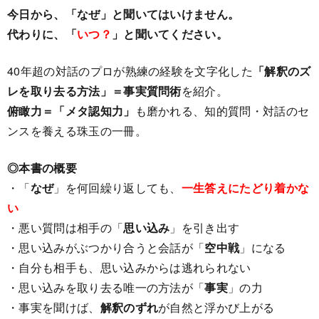
今日から、「なぜ」と聞いてはいけません。
代わりに、「
いつ？
」と聞いてください。
40年超の対話のプロが熟練の経験を文字化した
「
解釈のズ
レを取り去る方法
」＝事実質問術
を紹介。
俯瞰力＝「メタ認知力
」
も磨かれる、知的質問・対話のセ
ンスを養える珠玉の一冊。
◎本書の概要
・「
なぜ
」を何回繰り返しても、
一生答えにたどり着かな
い
・悪い質問は相手の「
思い込み
」を引き出す
・思い込みがぶつかり合うと会話が「
空中戦
」になる
・自分も相手も、思い込みからは逃れられない
・思い込みを取り去る唯一の方法が「
事実
」の力
・事実を聞けば、
解釈のずれ
が自然と浮かび上がる