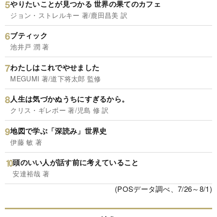
やりたいことが見つかる 世界の果てのカフェ
ジョン・ストレルキー 著/鹿田昌美 訳
ブティック
池井戸 潤 著
わたしはこれでやせました
MEGUMI 著/道下将太郎 監修
人生は気づかぬうちにすぎるから。
クリス・ギレボー 著/児島 修 訳
地図で学ぶ「深読み」世界史
伊藤 敏 著
頭のいい人が話す前に考えていること
安達裕哉 著
(POSデータ調べ、7/26～8/1)