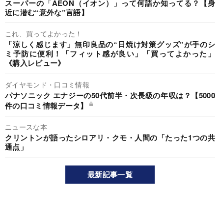
スーパーの「AEON（イオン）」って何語か知ってる？【身
近に潜む“意外な”言語】
これ、買ってよかった！
「涼しく感じます」無印良品の“日焼け対策グッズ”が手のシ
ミ予防に便利！「フィット感が良い」「買ってよかった」
《購入レビュー》
ダイヤモンド・口コミ情報
パナソニック エナジーの50代前半・次長級の年収は？【5000
件の口コミ情報データ】
ニュースな本
クリントンが語ったシロアリ・クモ・人間の「たった1つの共
通点」
最新記事一覧