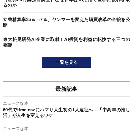
るのか
立替精算率25％→7％、ヤンマーを変えた購買改革の全貌を公
開
東大松尾研発AI企業に取材！AI投資を利益に転換する三つの
要諦
一覧を見る
最新記事
ニュースな本
60代でtimeleszにハマり人生初の1人遠征へ…「中高年の推し
活」が人生を変えるワケ
ニュースな本