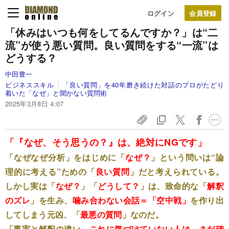
ログイン
「休みはいつも何をしてるんですか？」は“二
流”が使う悪い質問。良い質問をする“一流”は
どうする？
中田豊一
ビジネススキル
「良い質問」を40年磨き続けた対話のプロがたどり
着いた「なぜ」と聞かない質問術
2025年3月8日 4:07
「『なぜ、そう思うの？』は、絶対にNGです」
「なぜなぜ分析」をはじめに「
なぜ？
」という問いは“論
理的に考える”ための「
良い質問
」だと考えられている。
しかし実は「
なぜ？
」「
どうして？
」は、致命的な「
解釈
のズレ
」を生み、
噛み合わない会話＝「空中戦」
を作り出
してしまう元凶、「
最悪の質問
」なのだ。
「事実と解釈の違い。
これに気づけていない人は、まだ確