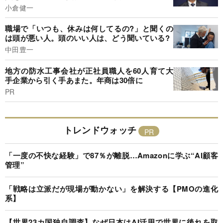
小倉健一
職場で「いつも、休みは何してるの?」と聞くの
は頭が悪い人。頭のいい人は、どう聞いている?
中田豊一
地方の防水工事会社が正社員職人を60人育て大
手企業から引く手あまた。年商は30倍に
PR
トレンドウォッチ
「一度の不快な経験」で87％が離脱…Amazonに学ぶ“AI顧客
管理”
「戦略は立派だが現場が動かない」を解決する【PMOの進化
系】
【世界23カ国独自調査】なぜ日本はAI活用で世界に後れを取