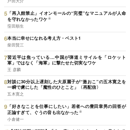
戸田大介
「再入館禁止」イオンモールの“完璧”なマニュアルが人命
を守れなかったワケ
窪田順生
本当に幸せになれる考え方・ベスト1
柴田賢三
習近平は焦っている…中国が弾道ミサイルを「ロケット
軍」ではなく「海軍」に撃たせた切実なワケ
王 彦麟
対談に30分以上遅刻した大原麗子が“激おこ”の五木寛之を
一瞬で虜にした「魔性のひとこと」〈再配信〉
五木寛之
「好きなことを仕事にしたい」若者への豊田章男の回答が
正論すぎて、ぐうの音も出なかった
小倉健一