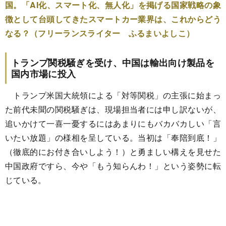
国。「AI化、スマート化、無人化」を掲げる国家戦略の象
徴として台頭してきたスマートカー業界は、これからどう
なる？（フリーランスライター ふるまいよしこ）
トランプ関税騒ぎを受け、中国は輸出向け製品を
国内市場に投入
トランプ米国大統領による「対等関税」の主張に始まっ
た前代未聞の関税騒ぎは、現場担当者には申し訳ないが、
追いかけて一喜一憂するにはあまりにもバカバカしい「言
いたい放題」の様相を呈している。当初は「奉陪到底！」
（徹底的にお付き合いしよう！）と勇ましい構えを見せた
中国政府ですら、今や「もう知らんわ！」という姿勢に転
じている。