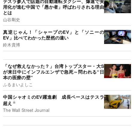
テスラ参入で話題の自動運転タクシー、爆速で実
用化が進む中国で「愚か者」呼ばわりされる理由
とは
山谷剛史
真逆じゃん！「シャープのEV」と「ソニーの
EV」比べてわかった歴然の違い
鈴木貴博
「なぜ救えなかった？」台湾トップスター・大S
が来日中にインフルエンザで急死～問われる“日
本の医療の壁”
ふるまいよしこ
中国シャオミのEV躍進劇 成長ペースはテスラ
超え
The Wall Street Journal