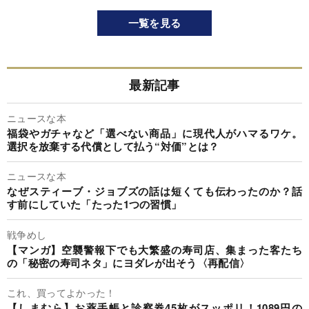
一覧を見る
最新記事
ニュースな本
福袋やガチャなど「選べない商品」に現代人がハマるワケ。
選択を放棄する代償として払う“対価”とは？
ニュースな本
なぜスティーブ・ジョブズの話は短くても伝わったのか？話
す前にしていた「たった1つの習慣」
戦争めし
【マンガ】空襲警報下でも大繁盛の寿司店、集まった客たち
の「秘密の寿司ネタ」にヨダレが出そう〈再配信〉
これ、買ってよかった！
【しまむら】お薬手帳と診察券45枚がスッポリ！1089円の