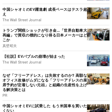
中国シャオミのEV躍進劇 成長ペースはテスラ超
え
The Wall Street Journal
トランプ関税ショックが引き金...「世界自動車大
再編」で買収の標的になり得る日本メーカーはど
こか
真壁昭夫
【社説】EVバブルの崩壊が始まった
The Wall Street Journal
なぜ「フリーアドレス」は失敗するのか? 高額な
オフィス改修がムダになる「フリーアドレスの座
席予約が定着しない元凶」と組織の生産性を上げ
る解決策とは
PR
中国シャオミEVに試乗した もう米国車を買いた
くない