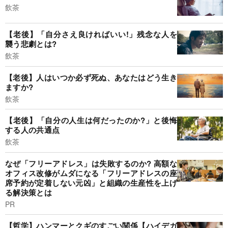
飲茶
【老後】「自分さえ良ければいい!」残念な人を
襲う悲劇とは?
飲茶
【老後】人はいつか必ず死ぬ、あなたはどう生き
ますか?
飲茶
【老後】「自分の人生は何だったのか?」と後悔
する人の共通点
飲茶
なぜ「フリーアドレス」は失敗するのか? 高額な
オフィス改修がムダになる「フリーアドレスの座
席予約が定着しない元凶」と組織の生産性を上げ
る解決策とは
PR
【哲学】ハンマーとクギのすごい関係【ハイデガ