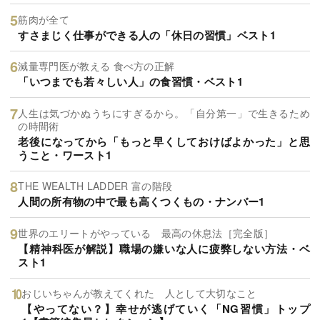
筋肉が全て
すさまじく仕事ができる人の「休日の習慣」ベスト1
減量専門医が教える 食べ方の正解
「いつまでも若々しい人」の食習慣・ベスト1
人生は気づかぬうちにすぎるから。「自分第一」で生きるため
の時間術
老後になってから「もっと早くしておけばよかった」と思
うこと・ワースト1
THE WEALTH LADDER 富の階段
人間の所有物の中で最も高くつくもの・ナンバー1
世界のエリートがやっている 最高の休息法［完全版］
【精神科医が解説】職場の嫌いな人に疲弊しない方法・ベ
スト1
おじいちゃんが教えてくれた 人として大切なこと
【やってない？】幸せが逃げていく「NG習慣」トップ