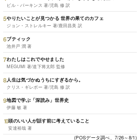
ビル・パーキンス 著/児島 修 訳
やりたいことが見つかる 世界の果てのカフェ
ジョン・ストレルキー 著/鹿田昌美 訳
ブティック
池井戸 潤 著
わたしはこれでやせました
MEGUMI 著/道下将太郎 監修
人生は気づかぬうちにすぎるから。
クリス・ギレボー 著/児島 修 訳
地図で学ぶ「深読み」世界史
伊藤 敏 著
頭のいい人が話す前に考えていること
安達裕哉 著
(POSデータ調べ、7/26～8/1)