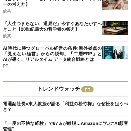
ーの考え方】
飲茶
「人生つまらない、退屈だ」今すぐあなたがすべ
きこと【20世紀最大の哲学者の答え】
飲茶
AI時代に勝つグローバル経営の条件:海外拠点の
「見えない経営」からの脱却。「二層ERP」と
AIが導く、リアルタイム·データ統合戦略とは
PR
トレンドウォッチ
電通副社長×東大教授が語る「利益の松竹梅」なぜ松を狙うべ
き？
「一度の不快な経験」で87％が離脱…Amazonに学ぶ“AI顧客
管理”