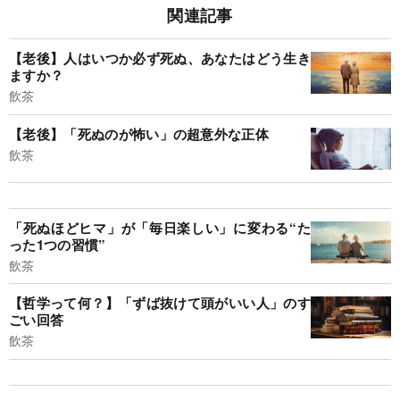
関連記事
【老後】人はいつか必ず死ぬ、あなたはどう生き
ますか？
飲茶
【老後】「死ぬのが怖い」の超意外な正体
飲茶
「死ぬほどヒマ」が「毎日楽しい」に変わる“た
った1つの習慣”
飲茶
【哲学って何？】「ずば抜けて頭がいい人」のす
ごい回答
飲茶