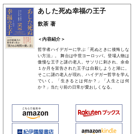
あした死ぬ幸福の王子
飲茶 著
＜内容紹介＞
哲学者ハイデガーに学ぶ「死ぬときに後悔しな
い方法」。 舞台は中世ヨーロッパ。登場人物は
傲慢な王子と謎の老人。サソリに刺され、余命
１か月を宣告された王子は自殺しようと湖に。
そこに謎の老人が現れ、ハイデガー哲学を学ん
でいく。「生きるとは何か？」「人生とは何
か？」当たり前の日常が愛おしくなる。