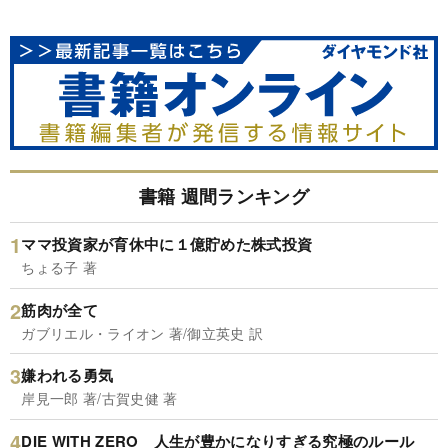
書籍 週間ランキング
ママ投資家が育休中に１億貯めた株式投資
ちょる子 著
筋肉が全て
ガブリエル・ライオン 著/御立英史 訳
嫌われる勇気
岸見一郎 著/古賀史健 著
DIE WITH ZERO 人生が豊かになりすぎる究極のルール