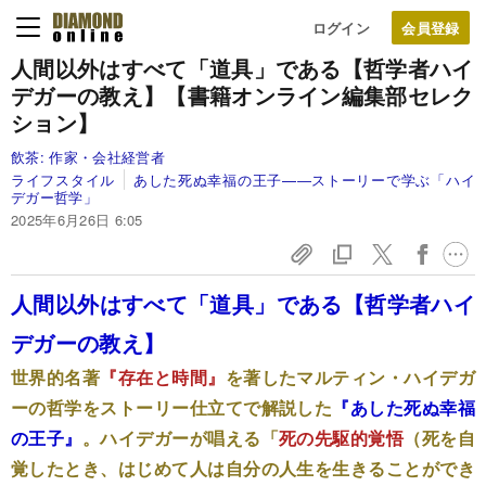
ログイン
人間以外はすべて「道具」である【哲学者ハイ
デガーの教え】【書籍オンライン編集部セレク
ション】
飲茶:
作家・会社経営者
ライフスタイル
あした死ぬ幸福の王子—―ストーリーで学ぶ「ハイ
デガー哲学」
2025年6月26日 6:05
人間以外はすべて「道具」である【哲学者ハイ
デガーの教え】
世界的名著
『存在と時間』
を著したマルティン・ハイデガ
ーの哲学をストーリー仕立てで解説した
『あした死ぬ幸福
の王子』
。ハイデガーが唱える「
死の先駆的覚悟
（死を自
覚したとき、はじめて人は自分の人生を生きることができ