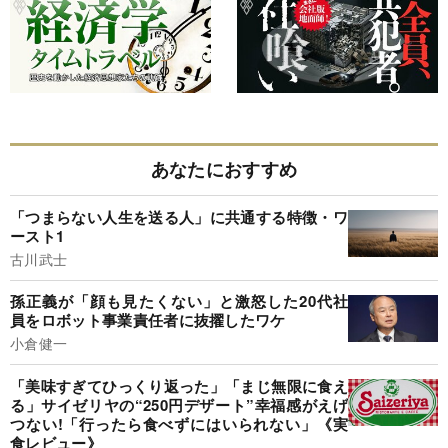
あなたにおすすめ
「つまらない人生を送る人」に共通する特徴・ワ
ースト1
古川武士
孫正義が「顔も見たくない」と激怒した20代社
員をロボット事業責任者に抜擢したワケ
小倉健一
「美味すぎてひっくり返った」「まじ無限に食え
る」サイゼリヤの“250円デザート”幸福感がえげ
つない!「行ったら食べずにはいられない」《実
食レビュー》