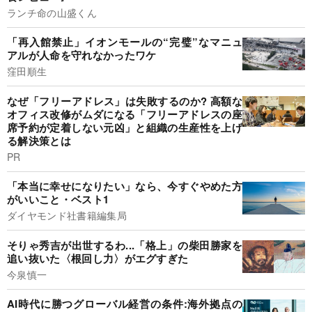
ランチ命の山盛くん
「再入館禁止」イオンモールの“完璧”なマニュ
アルが人命を守れなかったワケ
窪田順生
なぜ「フリーアドレス」は失敗するのか? 高額な
オフィス改修がムダになる「フリーアドレスの座
席予約が定着しない元凶」と組織の生産性を上げ
る解決策とは
PR
「本当に幸せになりたい」なら、今すぐやめた方
がいいこと・ベスト1
ダイヤモンド社書籍編集局
そりゃ秀吉が出世するわ...「格上」の柴田勝家を
追い抜いた〈根回し力〉がエグすぎた
今泉慎一
AI時代に勝つグローバル経営の条件:海外拠点の