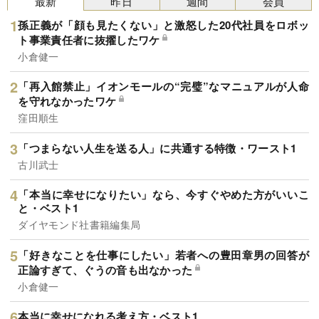
最新
昨日
週間
会員
孫正義が「顔も見たくない」と激怒した20代社員をロボッ
ト事業責任者に抜擢したワケ
小倉健一
「再入館禁止」イオンモールの“完璧”なマニュアルが人命
を守れなかったワケ
窪田順生
「つまらない人生を送る人」に共通する特徴・ワースト1
古川武士
「本当に幸せになりたい」なら、今すぐやめた方がいいこ
と・ベスト1
ダイヤモンド社書籍編集局
「好きなことを仕事にしたい」若者への豊田章男の回答が
正論すぎて、ぐうの音も出なかった
小倉健一
本当に幸せになれる考え方・ベスト1