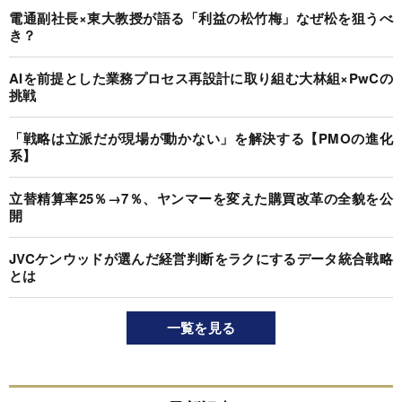
電通副社長×東大教授が語る「利益の松竹梅」なぜ松を狙うべ
き？
AIを前提とした業務プロセス再設計に取り組む大林組×PwCの
挑戦
「戦略は立派だが現場が動かない」を解決する【PMOの進化
系】
立替精算率25％→7％、ヤンマーを変えた購買改革の全貌を公
開
JVCケンウッドが選んだ経営判断をラクにするデータ統合戦略
とは
一覧を見る