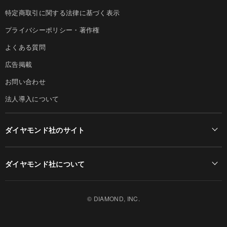
特定商取引に関する法律に基づく表示
プライバシーポリシー・著作権
よくある質問
広告掲載
お問い合わせ
法人導入について
ダイヤモンド社のサイト
Diamond Online(English)
ダイヤモンド社について
週刊ダイヤモンド
ダイヤモンド社TOP
DIAMONDハーバード・ビジネス・レビュー
© DIAMOND, INC.
会社概要
ダイヤモンドZAi（デジタル版）
採用情報
書籍オンライン