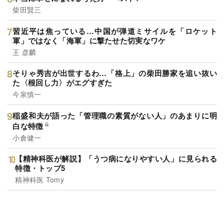
柴田賢三
習近平は焦っている…中国が弾道ミサイルを「ロケット
軍」ではなく「海軍」に撃たせた切実なワケ
王 彦麟
そりゃ秀吉が出世するわ…「格上」の柴田勝家を追い抜い
た〈根回し力〉がエグすぎた
今泉慎一
稲盛和夫が語った「管理職の素質がない人」のあまりに明
白な特徴
小倉健一
【精神科医が解説】「うつ病になりやすい人」に見られる
特徴・トップ5
精神科医 Tomy