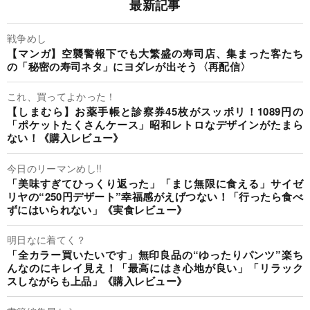
最新記事
戦争めし
【マンガ】空襲警報下でも大繁盛の寿司店、集まった客たち
の「秘密の寿司ネタ」にヨダレが出そう〈再配信〉
これ、買ってよかった！
【しまむら】お薬手帳と診察券45枚がスッポリ！1089円の
「ポケットたくさんケース」昭和レトロなデザインがたまら
ない！《購入レビュー》
今日のリーマンめし!!
「美味すぎてひっくり返った」「まじ無限に食える」サイゼ
リヤの“250円デザート”幸福感がえげつない！「行ったら食べ
ずにはいられない」《実食レビュー》
明日なに着てく？
「全カラー買いたいです」無印良品の“ゆったりパンツ”楽ち
んなのにキレイ見え！「最高にはき心地が良い」「リラック
スしながらも上品」《購入レビュー》