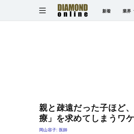
新着
業界
親と疎遠だった子ほど、
療」を求めてしまうワ
岡山容子:
医師