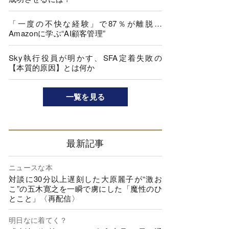
「一度の不快な経験」で87％が離脱…
Amazonに学ぶ“AI顧客管理”
Sky執行役員が明かす、SFA定着失敗の
【本質的原因】とは何か
一覧を見る
最新記事
ニュースな本
対談に30分以上遅刻した大原麗子が“激お
こ”の五木寛之を一瞬で虜にした「魔性のひ
とこと」〈再配信〉
明日なに着てく？