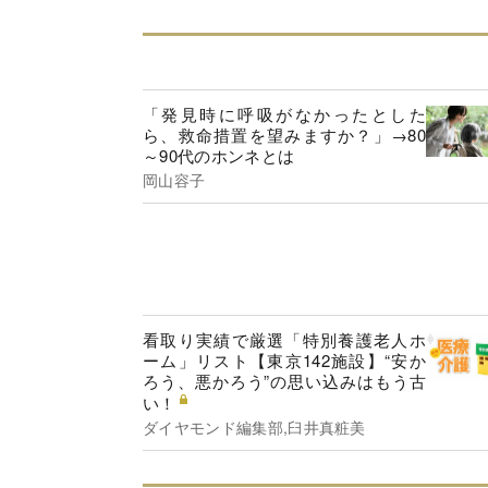
「発見時に呼吸がなかったとした
ら、救命措置を望みますか？」→80
～90代のホンネとは
岡山容子
看取り実績で厳選「特別養護老人ホ
ーム」リスト【東京142施設】“安か
ろう、悪かろう”の思い込みはもう古
い！
ダイヤモンド編集部,臼井真粧美