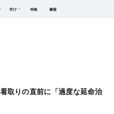
学び
特集
書籍
看取りの直前に「過度な延命治
ケ