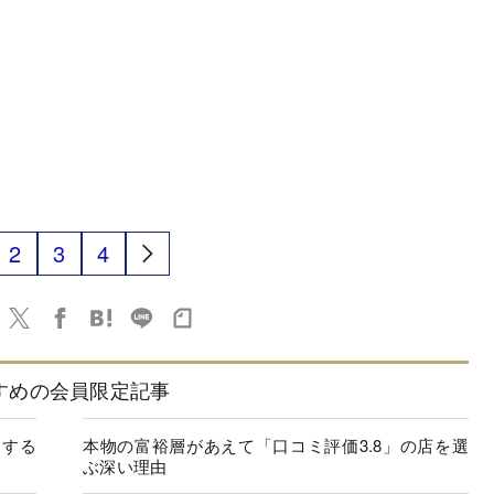
2
3
4
すめの会員限定記事
功する
本物の富裕層があえて「口コミ評価3.8」の店を選
ぶ深い理由