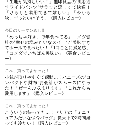
「生地が気持ちいい！」無印良品の“風を通
すワイドパンツ”サラッと涼しくて快適！
「さらりと着用できて嬉しい」「今から
秋、ずっといけそう」《購入レビュー》
今日のリーマンめし!!
「めっちゃ好き。毎年食べてる」コメダ珈
琲の“幸せの塊みたいなスイーツ”美味すぎ
てホールで食べたい！「1口ごとに満足感」
「コメダでいちばん美味い」《実食レビュ
ー》
これ、買ってよかった！
小銭が取りやすくて感動…！ハニーズの“コ
ンパクトな財布”お会計がスムーズになっ
た！「ぜーんぶ収まります」「これからも
愛用します」《購入レビュー》
これ、買ってよかった！
こういうの待ってた…！セリアの「ミニチ
ュアみたいな保冷バッグ」炎天下で2時間経
っても冷たい！《購入レビュー》