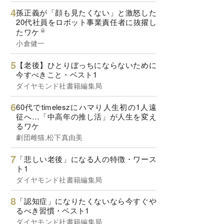
孫正義が「顔も見たくない」と激怒した
20代社員をロボット事業責任者に抜擢し
たワケ
小倉健一
【老後】ひとりぼっちにならないために
今すべきこと・ベスト1
ダイヤモンド社書籍編集局
60代でtimeleszにハマり人生初の1人遠
征へ…「中高年の推し活」が人生を変え
るワケ
劇団雌猫,松下真由美
「悲しい老後」になる人の特徴・ワース
ト1
ダイヤモンド社書籍編集局
「認知症」になりたくないなら今すぐや
るべき習慣・ベスト1
ダイヤモンド社書籍編集局