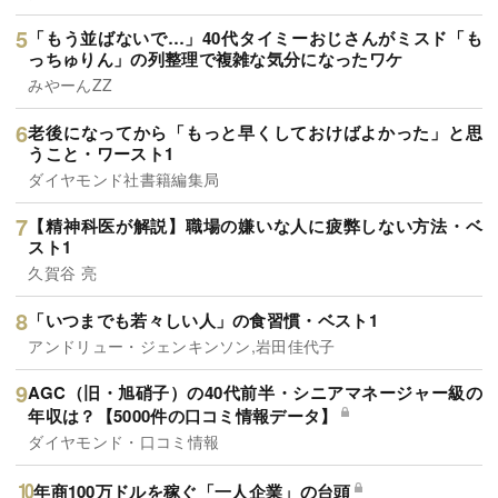
「もう並ばないで…」40代タイミーおじさんがミスド「も
っちゅりん」の列整理で複雑な気分になったワケ
みやーんZZ
老後になってから「もっと早くしておけばよかった」と思
うこと・ワースト1
ダイヤモンド社書籍編集局
【精神科医が解説】職場の嫌いな人に疲弊しない方法・ベ
スト1
久賀谷 亮
「いつまでも若々しい人」の食習慣・ベスト1
アンドリュー・ジェンキンソン,岩田佳代子
AGC（旧・旭硝子）の40代前半・シニアマネージャー級の
年収は？【5000件の口コミ情報データ】
ダイヤモンド・口コミ情報
年商100万ドルを稼ぐ「一人企業」の台頭