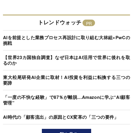
トレンドウォッチ
AIを前提とした業務プロセス再設計に取り組む大林組×PwCの
挑戦
【世界23カ国独自調査】なぜ日本はAI活用で世界に後れを取
るのか
東大松尾研発AI企業に取材！AI投資を利益に転換する三つの
要諦
「一度の不快な経験」で87％が離脱…Amazonに学ぶ“AI顧客
管理”
AI時代の「顧客流出」の原因とCX変革の「三つの要件」