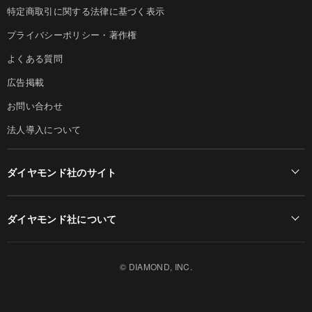
特定商取引に関する法律に基づく表示
プライバシーポリシー・著作権
よくある質問
広告掲載
お問い合わせ
法人導入について
ダイヤモンド社のサイト
Diamond Online(English)
ダイヤモンド社について
週刊ダイヤモンド
ダイヤモンド社TOP
DIAMONDハーバード・ビジネス・レビュー
© DIAMOND, INC.
会社概要
ダイヤモンドZAi（デジタル版）
採用情報
書籍オンライン