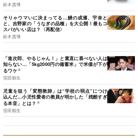
鈴木貴博
そりゃウマいに決まってる…鰻の成瀬、宇奈と
と、吉野家の「うなぎの品種」を大公開！最もコ
スパがいい店は？〈再配信〉
鈴木貴博
「進次郎、やるじゃん！」と素直に喜べない人は
知らない…「5kg2000円の備蓄米」で米価が下が
るワケ
窪田順生
児童を狙う「変態教師」は“学校の弱点”につけ
込んだ…小児性愛者の教員が明かした「残酷すぎ
る本音」とは？
窪田順生