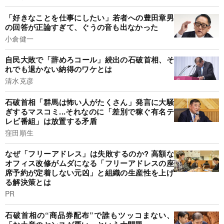
「好きなことを仕事にしたい」若者への豊田章男
の回答が正論すぎて、ぐうの音も出なかった
小倉健一
自民大敗で「辞めろコール」続出の石破首相、そ
れでも退かない納得のワケとは
清水克彦
石破首相「群馬は怖い人がたくさん」発言に大騒
ぎするマスコミ...それなのに「差別で稼ぐ有名テ
レビ番組」は放置する矛盾
窪田順生
なぜ「フリーアドレス」は失敗するのか? 高額な
オフィス改修がムダになる「フリーアドレスの座
席予約が定着しない元凶」と組織の生産性を上げ
る解決策とは
PR
石破首相の“商品券配布”で誰もツッコまない、