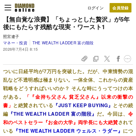
ログイン
【無自覚な浪費】「ちょっとした贅沢」が5年
後にもたらす残酷な現実・ワースト1
照宮遼子
マネー・投資
THE WEALTH LADDER 富の階段
2026年7月4日 8:15
ついに日経平均が7万円を突破した。だが、中東情勢の混
乱など不透明感は極まりない。一体全体、これからの資産
戦略をどうすればいいのか？ そんな時にうってつけの本
がある。
「『金持ち父さん 貧乏父さん』以来の衝撃の
書」
と絶賛されている
『JUST KEEP BUYING』
とその続
編
『THE WEALTH LADDER 富の階段』
だ。今回は、
令
和のベストセラー『お金の大学』両学長にも大
絶賛
されて
いる
『THE WEALTH LADDER ウェルス・ラダー』
につ