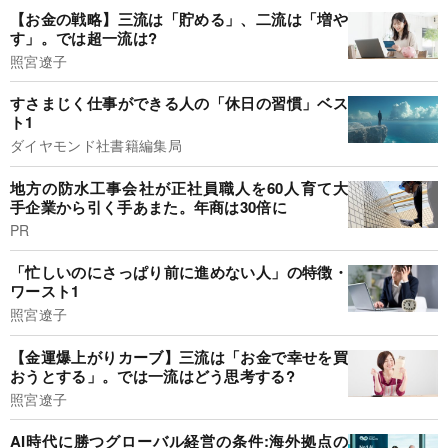
【お金の戦略】三流は「貯める」、二流は「増や
す」。では超一流は?
照宮遼子
すさまじく仕事ができる人の「休日の習慣」ベス
ト1
ダイヤモンド社書籍編集局
地方の防水工事会社が正社員職人を60人育て大
手企業から引く手あまた。年商は30倍に
PR
「忙しいのにさっぱり前に進めない人」の特徴・
ワースト1
照宮遼子
【金運爆上がりカーブ】三流は「お金で幸せを買
おうとする」。では一流はどう思考する?
照宮遼子
AI時代に勝つグローバル経営の条件:海外拠点の