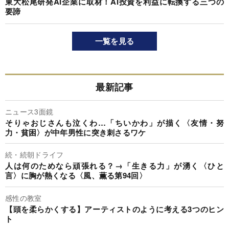
東大松尾研発AI企業に取材！AI投資を利益に転換する三つの
要諦
一覧を見る
最新記事
ニュース3面鏡
そりゃおじさんも泣くわ…「ちいかわ」が描く〈友情・努
力・貧困〉が中年男性に突き刺さるワケ
続・続朝ドライフ
人は何のためなら頑張れる？→「生きる力」が湧く〈ひと
言〉に胸が熱くなる〈風、薫る第94回〉
感性の教室
【頭を柔らかくする】アーティストのように考える3つのヒン
ト