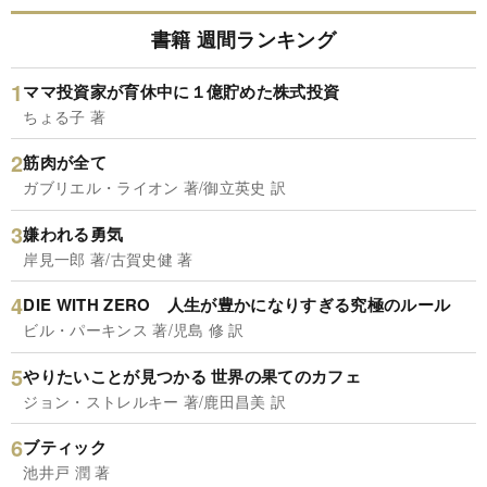
書籍 週間ランキング
ママ投資家が育休中に１億貯めた株式投資
ちょる子 著
筋肉が全て
ガブリエル・ライオン 著/御立英史 訳
嫌われる勇気
岸見一郎 著/古賀史健 著
DIE WITH ZERO 人生が豊かになりすぎる究極のルール
ビル・パーキンス 著/児島 修 訳
やりたいことが見つかる 世界の果てのカフェ
ジョン・ストレルキー 著/鹿田昌美 訳
ブティック
池井戸 潤 著