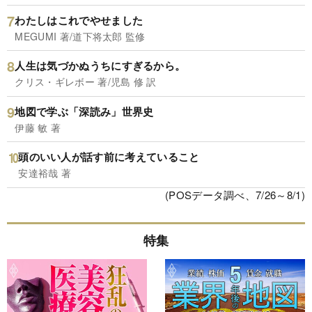
わたしはこれでやせました
MEGUMI 著/道下将太郎 監修
人生は気づかぬうちにすぎるから。
クリス・ギレボー 著/児島 修 訳
地図で学ぶ「深読み」世界史
伊藤 敏 著
頭のいい人が話す前に考えていること
安達裕哉 著
(POSデータ調べ、7/26～8/1)
特集