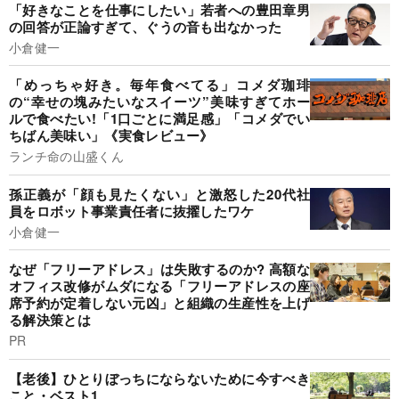
「好きなことを仕事にしたい」若者への豊田章男
の回答が正論すぎて、ぐうの音も出なかった
小倉健一
「めっちゃ好き。毎年食べてる」コメダ珈琲
の“幸せの塊みたいなスイーツ”美味すぎてホー
ルで食べたい!「1口ごとに満足感」「コメダでい
ちばん美味い」《実食レビュー》
ランチ命の山盛くん
孫正義が「顔も見たくない」と激怒した20代社
員をロボット事業責任者に抜擢したワケ
小倉健一
なぜ「フリーアドレス」は失敗するのか? 高額な
オフィス改修がムダになる「フリーアドレスの座
席予約が定着しない元凶」と組織の生産性を上げ
る解決策とは
PR
【老後】ひとりぼっちにならないために今すべき
こと・ベスト1