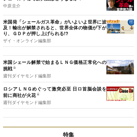
中原圭介
米国発「シェールガス革命」がいよいよ世界に波
及！輸出が解禁されると、世界全体の物価が下が
り、ＧＤＰが押し上げられる!?
ザイ・オンライン編集部
米国シェール解禁で始まるＬＮＧ価格正常化への
挑戦
週刊ダイヤモンド編集部
ロシアＬＮＧめぐって激突必至 日ロ首脳会談を
前に商社が火花
週刊ダイヤモンド編集部
特集