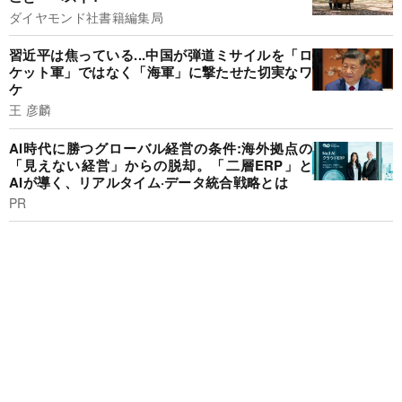
ダイヤモンド社書籍編集局
習近平は焦っている...中国が弾道ミサイルを「ロ
ケット軍」ではなく「海軍」に撃たせた切実なワ
ケ
王 彦麟
AI時代に勝つグローバル経営の条件:海外拠点の
「見えない経営」からの脱却。「二層ERP」と
AIが導く、リアルタイム·データ統合戦略とは
PR