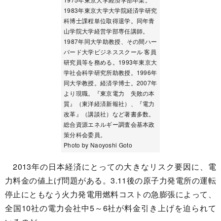
1983年東京大学大学院経済学研究
科博士課程単位取得退学。同年青
山学院大学経営学部専任講師。
1987年同大学助教授、その間ハー
バード大学ビジネススクール 客員
研究員等を務める。1993年東京大
学社会科学研究所助教授。1996年
同大学教授。経済学博士。2007年
より現職。『東京電力 失敗の本
質』（東洋経済新報社）、『電力
改革』（講談社）など著書多数。
総合資源エネルギー調査会基本政
策分科会委員。
Photo by Naoyoshi Goto
2013年の日本経済にとっての大きなリスク要因に、電
力料金の値上げ問題がある。3.11後の原子力発電所の運転
停止にともなう火力発電用燃料コストの急膨張によって、
全国10社の電力会社中5～6社が料金引き上げを迫られて