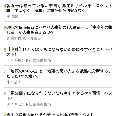
習近平は焦っている…中国が弾道ミサイルを「ロケット
軍」ではなく「海軍」に撃たせた切実なワケ
王 彦麟
60代でtimeleszにハマり人生初の1人遠征へ…「中高年の推
し活」が人生を変えるワケ
劇団雌猫,松下真由美
【老後】ひとりぼっちにならないために今すべきこと・ベ
スト1
ダイヤモンド社書籍編集局
「地頭のいい人」と「地頭の悪い人」を残酷に分断する、
たった1つの違い。
小川晶子
「認知症」になりたくないなら今すぐやるべき習慣・ベス
ト1
ダイヤモンド社書籍編集局
今すぐ昇進させたほうがいい社員の特徴・ベスト1