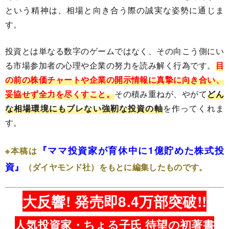
という精神は、相場と向き合う際の誠実な姿勢に通じま
す。
投資とは単なる数字のゲームではなく、その向こう側にい
る市場参加者の心理や企業の努力を読み解く行為です。
目
の前の株価チャートや企業の開示情報に真摯に向き合い、
妥協せず全力を尽くすこと。
その積み重ねが、やがて
どん
な相場環境にもブレない強靭な投資の軸
を作ってくれま
す。
『ママ投資家が育休中に1億貯めた株式投
※本稿は
資』
（ダイヤモンド社）をもとに編集したものです。
大反響! 発売即8.4万部突破!!
人気投資家・ちょる子氏 待望の初著書