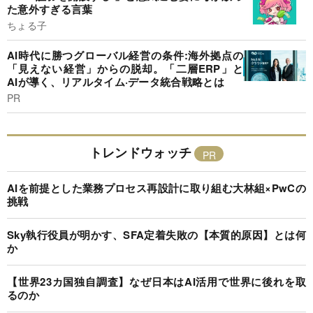
た意外すぎる言葉
ちょる子
AI時代に勝つグローバル経営の条件:海外拠点の
「見えない経営」からの脱却。「二層ERP」と
AIが導く、リアルタイム·データ統合戦略とは
PR
トレンドウォッチ
AIを前提とした業務プロセス再設計に取り組む大林組×PwCの
挑戦
Sky執行役員が明かす、SFA定着失敗の【本質的原因】とは何
か
【世界23カ国独自調査】なぜ日本はAI活用で世界に後れを取
るのか