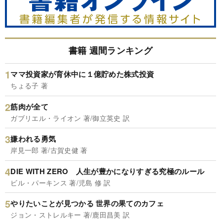
書籍 週間ランキング
ママ投資家が育休中に１億貯めた株式投資
ちょる子 著
筋肉が全て
ガブリエル・ライオン 著/御立英史 訳
嫌われる勇気
岸見一郎 著/古賀史健 著
DIE WITH ZERO 人生が豊かになりすぎる究極のルール
ビル・パーキンス 著/児島 修 訳
やりたいことが見つかる 世界の果てのカフェ
ジョン・ストレルキー 著/鹿田昌美 訳