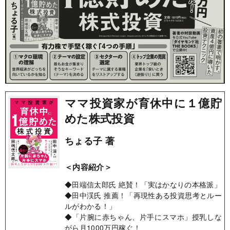
ママ投資家が育休中に１億貯
めた株式投資
ちょる子 著
＜内容紹介＞
◆田端信太郎氏 絶賛！「実はかなりの本格派」
◆田中渓氏 推薦！「再現性ある投資思考とルー
ルがわかる！」
◆「片腕に赤ちゃん、片手にスマホ」授乳しな
がら月1000万円稼ぐ！