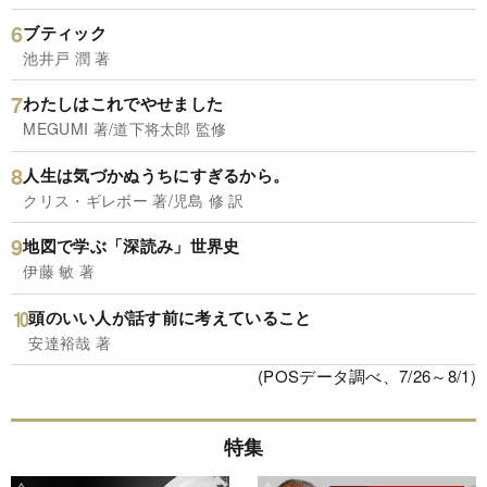
ブティック
池井戸 潤 著
わたしはこれでやせました
MEGUMI 著/道下将太郎 監修
人生は気づかぬうちにすぎるから。
クリス・ギレボー 著/児島 修 訳
地図で学ぶ「深読み」世界史
伊藤 敏 著
頭のいい人が話す前に考えていること
安達裕哉 著
(POSデータ調べ、7/26～8/1)
特集