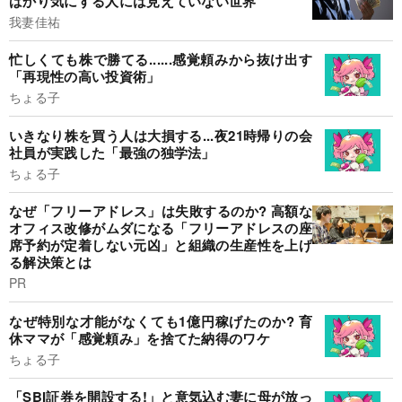
ばかり気にする人には見えていない世界
我妻佳祐
忙しくても株で勝てる......感覚頼みから抜け出す
「再現性の高い投資術」
ちょる子
いきなり株を買う人は大損する...夜21時帰りの会
社員が実践した「最強の独学法」
ちょる子
なぜ「フリーアドレス」は失敗するのか? 高額な
オフィス改修がムダになる「フリーアドレスの座
席予約が定着しない元凶」と組織の生産性を上げ
る解決策とは
PR
なぜ特別な才能がなくても1億円稼げたのか? 育
休ママが「感覚頼み」を捨てた納得のワケ
ちょる子
「SBI証券を開設する!」と意気込む妻に母が放っ