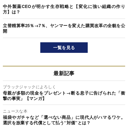
中外製薬CEOが明かす生存戦略と【変化に強い組織の作り
方】は？
立替精算率25％→7％、ヤンマーを変えた購買改革の全貌を公
開
一覧を見る
最新記事
ブラックジャックによろしく
母親が多額の現金をプレゼント→断る息子に告げられた「衝
撃の事実」【マンガ】
ニュースな本
福袋やガチャなど「選べない商品」に現代人がハマるワケ。
選択を放棄する代償として払う“対価”とは？