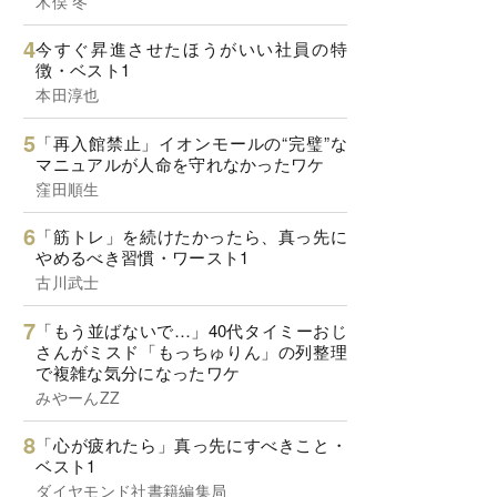
木俣 冬
今すぐ昇進させたほうがいい社員の特
徴・ベスト1
本田淳也
「再入館禁止」イオンモールの“完璧”な
マニュアルが人命を守れなかったワケ
窪田順生
「筋トレ」を続けたかったら、真っ先に
やめるべき習慣・ワースト1
古川武士
「もう並ばないで…」40代タイミーおじ
さんがミスド「もっちゅりん」の列整理
で複雑な気分になったワケ
みやーんZZ
「心が疲れたら」真っ先にすべきこと・
ベスト1
ダイヤモンド社書籍編集局