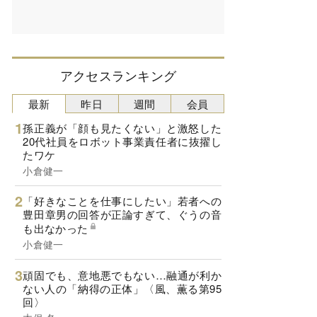
アクセスランキング
最新
昨日
週間
会員
孫正義が「顔も見たくない」と激怒した
20代社員をロボット事業責任者に抜擢し
たワケ
小倉健一
「好きなことを仕事にしたい」若者への
豊田章男の回答が正論すぎて、ぐうの音
も出なかった
小倉健一
頑固でも、意地悪でもない…融通が利か
ない人の「納得の正体」〈風、薫る第95
回〉