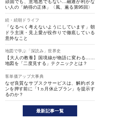
頑固でも、意地悪でもない…融通が利かな
い人の「納得の正体」〈風、薫る第95回〉
続・続朝ドライフ
「なるべく考えないようにしています」朝
ドラ主演・見上愛が役作りで徹底している
意外なこと
地図で学ぶ「深読み」世界史
【大人の教養】国境線が物語に変わる……
地図を「二度見する」テクニックとは？
客単価アップ大事典
なぜ良質なサブスクサービスは、解約ボタ
ンを押す前に「1ヵ月休止プラン」を提示す
るのか？
最新記事一覧