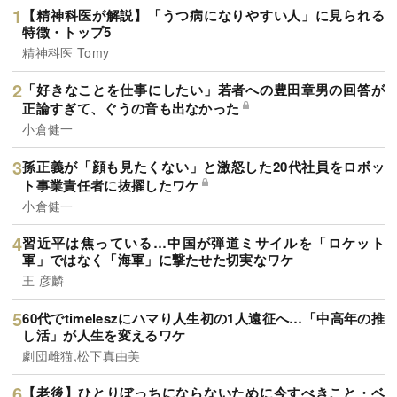
【精神科医が解説】「うつ病になりやすい人」に見られる
特徴・トップ5
精神科医 Tomy
「好きなことを仕事にしたい」若者への豊田章男の回答が
正論すぎて、ぐうの音も出なかった
小倉健一
孫正義が「顔も見たくない」と激怒した20代社員をロボッ
ト事業責任者に抜擢したワケ
小倉健一
習近平は焦っている…中国が弾道ミサイルを「ロケット
軍」ではなく「海軍」に撃たせた切実なワケ
王 彦麟
60代でtimeleszにハマり人生初の1人遠征へ…「中高年の推
し活」が人生を変えるワケ
劇団雌猫,松下真由美
【老後】ひとりぼっちにならないために今すべきこと・ベ