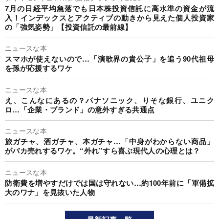
7月の日経平均急落でも日本株投資信託に高水準の資金が流
入！インデックスとアクティブの動きから見えた個人投資家
の「強気姿勢」【投資信託の最前線】
ニュースな本
スマホが使えないので…「演歌界の貴公子」を追う90代祖母
を孫が応援するワケ
ニュースな本
え、こんなにあるの？パナソニック、りそな銀行、ユニク
ロ…「企業・ブランド」の意外すぎる共通点
ニュースな本
旅ガチャ、酒ガチャ、本ガチャ…「中身がわからない商品」
がバカ売れするワケ。“外れ”すら喜ぶ現代人の心理とは？
ニュースな本
防衛費を増やすだけでは国は守れない…約100年前に「軍備拡
大のワナ」を見抜いた人物