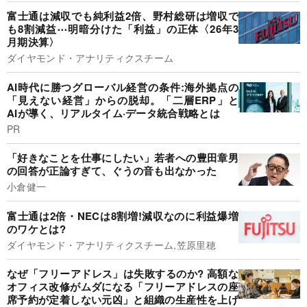
富士通は減収でも純利益2倍、野村総研は増収で
も8割減益⋯明暗分けた「利益」の正体〈26年3
月期決算〉
ダイヤモンド・アナリティクスチーム
AI時代に勝つグローバル経営の条件:海外拠点の
「見えない経営」からの脱却。「二層ERP」と
AIが導く、リアルタイム·データ統合戦略とは
PR
「好きなことを仕事にしたい」若者への豊田章男
の回答が正論すぎて、ぐうの音も出なかった
小倉健一
富士通は2倍・NECは8割増!減収なのに利益爆増
のワケとは?
ダイヤモンド・アナリティクスチーム,笠原里穂
なぜ「フリーアドレス」は失敗するのか? 高額な
オフィス改修がムダになる「フリーアドレスの座
席予約が定着しない元凶」と組織の生産性を上げ