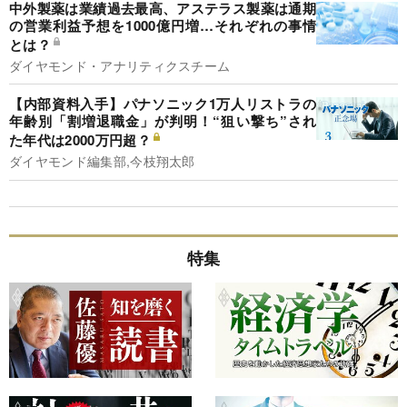
中外製薬は業績過去最高、アステラス製薬は通期
の営業利益予想を1000億円増…それぞれの事情
とは？
ダイヤモンド・アナリティクスチーム
【内部資料入手】パナソニック1万人リストラの
年齢別「割増退職金」が判明！“狙い撃ち”され
た年代は2000万円超？
ダイヤモンド編集部,今枝翔太郎
特集