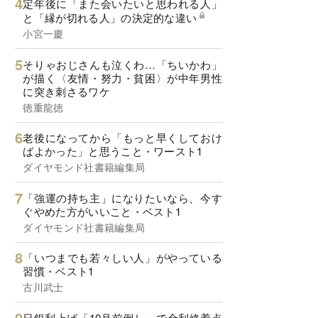
定年後に「また会いたいと思われる人」
と「縁が切れる人」の決定的な違い
小宮一慶
そりゃおじさんも泣くわ…「ちいかわ」
が描く〈友情・努力・貧困〉が中年男性
に突き刺さるワケ
徳重龍徳
老後になってから「もっと早くしておけ
ばよかった」と思うこと・ワースト1
ダイヤモンド社書籍編集局
「強運の持ち主」になりたいなら、今す
ぐやめた方がいいこと・ベスト1
ダイヤモンド社書籍編集局
「いつまでも若々しい人」がやっている
習慣・ベスト1
古川武士
日銀利上げ「10月前倒し」で金利終着点