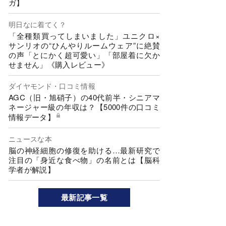
ガ】
明日なに着てく？
「全種類買ってしまいました」ユニクロ×
サンリオの“ひんやりルームウェア”に絶賛
の声「とにかく超可愛い」「部屋着に欠か
せません」《購入レビュー》
ダイヤモンド・口コミ情報
AGC（旧・旭硝子）の40代前半・シニアマ
ネージャー級の年収は？【5000件の口コミ
情報データ】
ニュースな本
脳の神経細胞の修復を助ける…最新研究で
注目の「身近な食べ物」の名前とは【脳科
学者が解説】
最新記事一覧