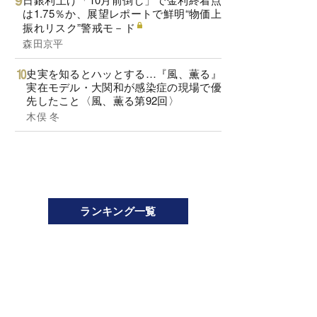
は1.75％か、展望レポートで鮮明“物価上
振れリスク”警戒モ－ド
森田京平
史実を知るとハッとする…『風、薫る』
実在モデル・大関和が感染症の現場で優
先したこと〈風、薫る第92回〉
木俣 冬
ランキング一覧