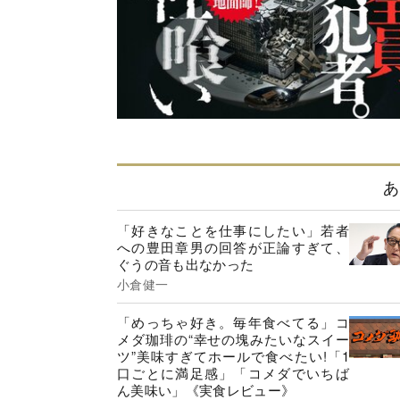
あ
「好きなことを仕事にしたい」若者
への豊田章男の回答が正論すぎて、
ぐうの音も出なかった
小倉健一
「めっちゃ好き。毎年食べてる」コ
メダ珈琲の“幸せの塊みたいなスイー
ツ”美味すぎてホールで食べたい!「1
口ごとに満足感」「コメダでいちば
ん美味い」《実食レビュー》