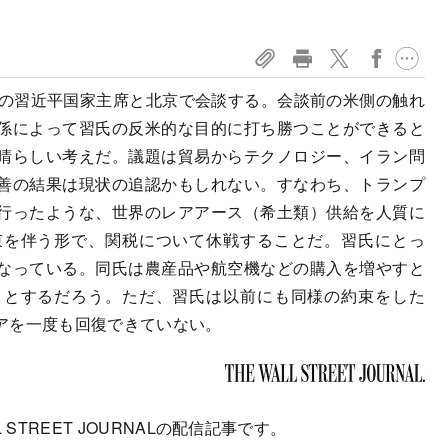
国の習近平国家主席と北京で会談する。会談前の米側の触れ
係によって習氏の反米的な目的に打ち勝つことができると
晴らしい考えだ。議題は貿易からテクノロジー、イラン問
善の結果は現状の追認かもしれない。すなわち、トランプ
行ったような、世界のレアアース（希土類）供給を人質に
束を伴う形で、関税について休戦することだ。習氏にとっ
なっている。同氏は農産品や航空機などの購入を増やすと
うとするだろう。ただ、習氏は以前にも同様の約束をした
アを一度も回復できていない。
 STREET JOURNALの配信記事です。