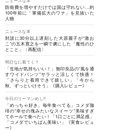
ニュースな本
防衛費を増やすだけでは国は守れない…約
100年前に「軍備拡大のワナ」を見抜いた
人物
ニュースな本
対談に30分以上遅刻した大原麗子が“激お
こ”の五木寛之を一瞬で虜にした「魔性のひ
とこと」〈再配信〉
明日なに着てく？
「生地が気持ちいい！」無印良品の“風を通
すワイドパンツ”サラッと涼しくて快適！
「さらりと着用できて嬉しい」「今から
秋、ずっといけそう」《購入レビュー》
今日のリーマンめし!!
「めっちゃ好き。毎年食べてる」コメダ珈
琲の“幸せの塊みたいなスイーツ”美味すぎ
てホールで食べたい！「1口ごとに満足感」
「コメダでいちばん美味い」《実食レビュ
ー》