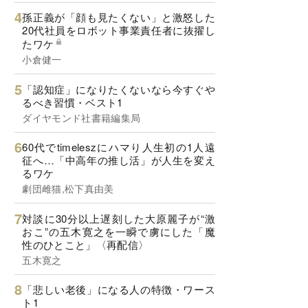
孫正義が「顔も見たくない」と激怒した
20代社員をロボット事業責任者に抜擢し
たワケ
小倉健一
「認知症」になりたくないなら今すぐや
るべき習慣・ベスト1
ダイヤモンド社書籍編集局
60代でtimeleszにハマり人生初の1人遠
征へ…「中高年の推し活」が人生を変え
るワケ
劇団雌猫,松下真由美
対談に30分以上遅刻した大原麗子が“激
おこ”の五木寛之を一瞬で虜にした「魔
性のひとこと」〈再配信〉
五木寛之
「悲しい老後」になる人の特徴・ワース
ト1