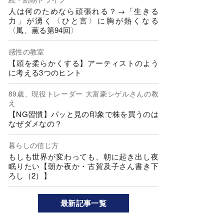
人は何のためなら頑張れる？→「生きる
力」が湧く〈ひと言〉に胸が熱くなる
〈風、薫る第94回〉
感性の教室
【頭を柔らかくする】アーティストのよう
に考える3つのヒント
89歳、現役トレーダー 大富豪シゲルさんの教
え
【NG習慣】パッと見の印象で株を買うのは
なぜダメなの？
暮らしの信じ方
もしも世界が変わっても、朝に起き出し夜
眠りたい【朝か夜か・古賀及子さん書き下
ろし（2）】
最新記事一覧