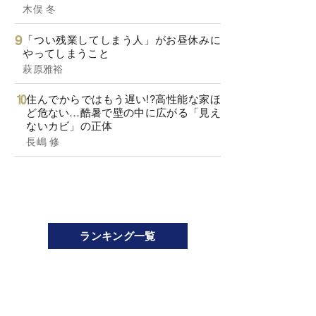
木俣 冬
「つい残業してしまう人」がお昼休みに
やってしまうこと
萩原雅裕
住んでからではもう遅い!?高性能な家ほ
ど危ない…酷暑で壁の中に広がる「見え
ないカビ」の正体
長嶋 修
ランキング一覧