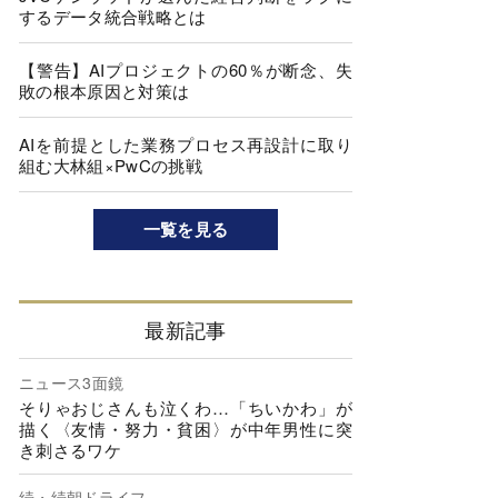
するデータ統合戦略とは
【警告】AIプロジェクトの60％が断念、失
敗の根本原因と対策は
AIを前提とした業務プロセス再設計に取り
組む大林組×PwCの挑戦
一覧を見る
最新記事
ニュース3面鏡
そりゃおじさんも泣くわ…「ちいかわ」が
描く〈友情・努力・貧困〉が中年男性に突
き刺さるワケ
続・続朝ドライフ