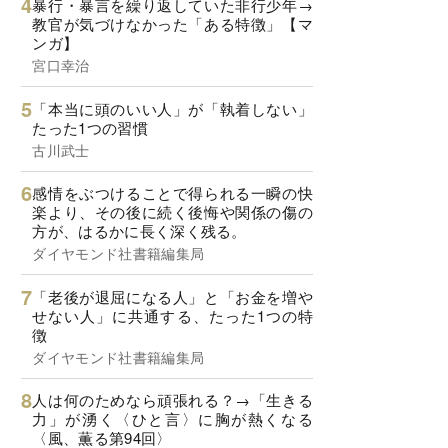
暴行・暴言を繰り返していた非行少年→
教官が気づけなかった「ある特徴」【マ
ンガ】
宮口幸治
「本当に頭のいい人」が「執着しない」
たった1つの習慣
古川武士
感情をぶつけることで得られる一瞬の快
楽より、その後に続く後悔や関係の傷の
方が、はるかに長く深く残る。
ダイヤモンド社書籍編集局
「老後が退屈になる人」と「お金を増や
せない人」に共通する、たった1つの特
徴
ダイヤモンド社書籍編集局
人は何のためなら頑張れる？→「生きる
力」が湧く〈ひと言〉に胸が熱くなる
〈風、薫る第94回〉