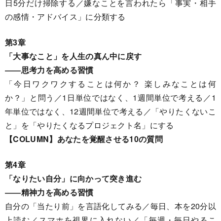
日5分だけ掃除する／嫌なことを言われたら「事実・相手
の感情・アドバイス」に分類する
第3章
「大事なこと」を人生の真ん中に戻す
――思考力を高める習慣
「今日ワクワクすることは何か？ 楽しみなことは何
か？」と問う／1日単位ではなく、1週間単位で考える／1
年単位ではなく、12週間単位で考える／「やりたくないこ
と」を「やりたくなるプロジェクト名」にする
【COLUMN】あなたを覚醒させる10の質問
第4章
「なりたい自分」に向かって突き進む
――精神力を高める習慣
自分の「当たり前」を言語化してみる／毎日、本を20分以
上読む／スマホを視界に入れない／「毎週・毎日やるこ