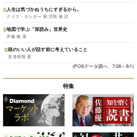
人生は気づかぬうちにすぎるから。
クリス・ギレボー 著/児島 修 訳
地図で学ぶ「深読み」世界史
伊藤 敏 著
頭のいい人が話す前に考えていること
安達裕哉 著
(POSデータ調べ、7/26～8/1)
特集