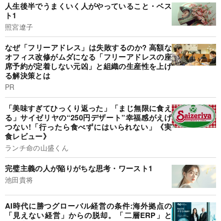
人生後半でうまくいく人がやっていること・ベス
ト1
照宮遼子
なぜ「フリーアドレス」は失敗するのか? 高額な
オフィス改修がムダになる「フリーアドレスの座
席予約が定着しない元凶」と組織の生産性を上げ
る解決策とは
PR
「美味すぎてひっくり返った」「まじ無限に食え
る」サイゼリヤの“250円デザート”幸福感がえげ
つない!「行ったら食べずにはいられない」《実
食レビュー》
ランチ命の山盛くん
完璧主義の人が陥りがちな思考・ワースト1
池田貴将
AI時代に勝つグローバル経営の条件:海外拠点の
「見えない経営」からの脱却。「二層ERP」と