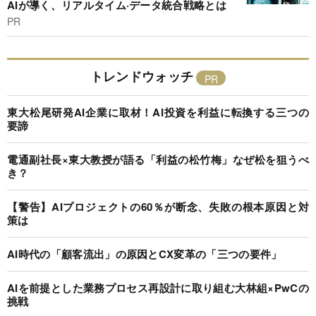
AIが導く、リアルタイム·データ統合戦略とは
PR
トレンドウォッチ
東大松尾研発AI企業に取材！AI投資を利益に転換する三つの
要諦
電通副社長×東大教授が語る「利益の松竹梅」なぜ松を狙うべ
き？
【警告】AIプロジェクトの60％が断念、失敗の根本原因と対
策は
AI時代の「顧客流出」の原因とCX変革の「三つの要件」
AIを前提とした業務プロセス再設計に取り組む大林組×PwCの
挑戦