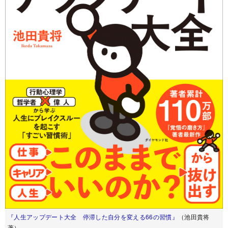
『人生アップデート大全 停滞した自分を変える66の習慣』
（池田貴将
著）