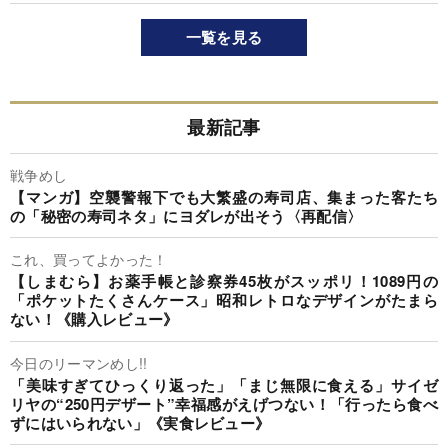
一覧を見る
最新記事
戦争めし
【マンガ】空襲警報下でも大繁盛の寿司店、集まった客たち
の「秘密の寿司ネタ」にヨダレが出そう〈再配信〉
これ、買ってよかった！
【しまむら】お薬手帳と診察券45枚がスッポリ！1089円の
「ポケットたくさんケース」昭和レトロなデザインがたまら
ない！《購入レビュー》
今日のリーマンめし!!
「美味すぎてひっくり返った」「まじ無限に食える」サイゼ
リヤの“250円デザート”幸福感がえげつない！「行ったら食べ
ずにはいられない」《実食レビュー》