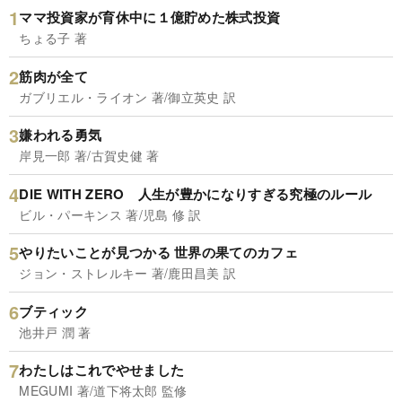
ママ投資家が育休中に１億貯めた株式投資
ちょる子 著
筋肉が全て
ガブリエル・ライオン 著/御立英史 訳
嫌われる勇気
岸見一郎 著/古賀史健 著
DIE WITH ZERO 人生が豊かになりすぎる究極のルール
ビル・パーキンス 著/児島 修 訳
やりたいことが見つかる 世界の果てのカフェ
ジョン・ストレルキー 著/鹿田昌美 訳
ブティック
池井戸 潤 著
わたしはこれでやせました
MEGUMI 著/道下将太郎 監修