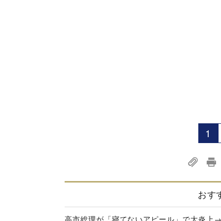
1
おす
高市総理が「寝てないアピール」で大炎上