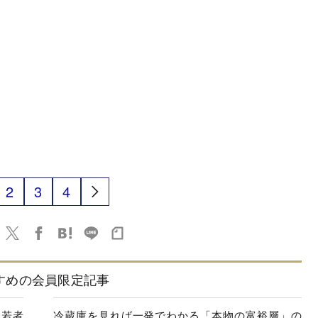
2
3
4
すめの会員限定記事
→若者
冷蔵庫を見れば一発でわかる「本物の富裕層」の