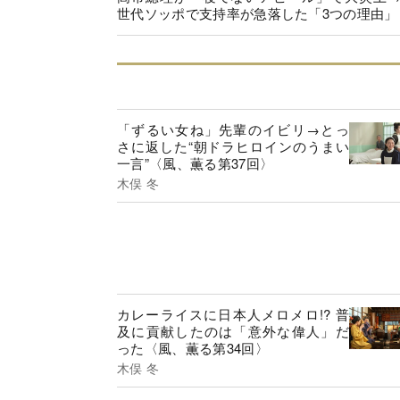
世代ソッポで支持率が急落した「3つの理由」
「ずるい女ね」先輩のイビリ→とっ
さに返した“朝ドラヒロインのうまい
一言”〈風、薫る第37回〉
木俣 冬
カレーライスに日本人メロメロ!? 普
及に貢献したのは「意外な偉人」だ
った〈風、薫る第34回〉
木俣 冬