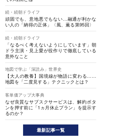
続・続朝ドライフ
頑固でも、意地悪でもない…融通が利かな
い人の「納得の正体」〈風、薫る第95回〉
続・続朝ドライフ
「なるべく考えないようにしています」朝
ドラ主演・見上愛が役作りで徹底している
意外なこと
地図で学ぶ「深読み」世界史
【大人の教養】国境線が物語に変わる……
地図を「二度見する」テクニックとは？
客単価アップ大事典
なぜ良質なサブスクサービスは、解約ボタ
ンを押す前に「1ヵ月休止プラン」を提示す
るのか？
最新記事一覧