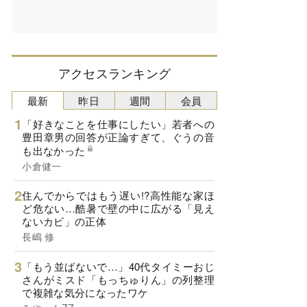
アクセスランキング
最新
昨日
週間
会員
「好きなことを仕事にしたい」若者への
豊田章男の回答が正論すぎて、ぐうの音
も出なかった
小倉健一
住んでからではもう遅い!?高性能な家ほ
ど危ない…酷暑で壁の中に広がる「見え
ないカビ」の正体
長嶋 修
「もう並ばないで…」40代タイミーおじ
さんがミスド「もっちゅりん」の列整理
で複雑な気分になったワケ