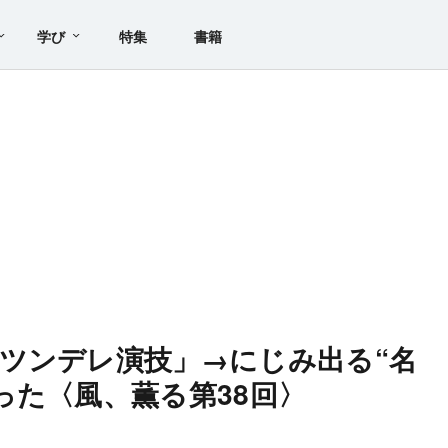
学び
特集
書籍
ツンデレ演技」→にじみ出る“名
った〈風、薫る第38回〉