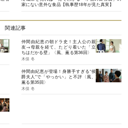
家にない意外な食品【執事歴18年が見た真実】
関連記事
仲間由紀恵の朝ドラ史！主人公の親
友→母親を経て、たどり着いた「立
ちはだかる壁」〈風、薫る第36回〉
木俣 冬
仲間由紀恵が登場！身勝手すぎる“侯
爵夫人”で「やっかい」と不評〈風、
薫る第35回〉
木俣 冬