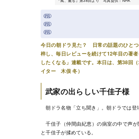
『風、薫る』第38回より 写真提供：NHK
今日の朝ドラ見た？ 日常の話題のひとつ
梓し、毎日レビューを続けて12年目の著
したくなる」連載です。本日は、第38回（
イター 木俣 冬）
武家の出らしい千佳子様
朝ドラ名物「立ち聞き」。朝ドラでは登
千佳子（仲間由紀恵）の病室の中で声が
と千佳子が揉めている。