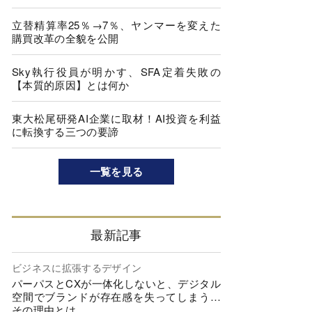
立替精算率25％→7％、ヤンマーを変えた
購買改革の全貌を公開
Sky執行役員が明かす、SFA定着失敗の
【本質的原因】とは何か
東大松尾研発AI企業に取材！AI投資を利益
に転換する三つの要諦
一覧を見る
最新記事
ビジネスに拡張するデザイン
パーパスとCXが一体化しないと、デジタル
空間でブランドが存在感を失ってしまう…
その理由とは