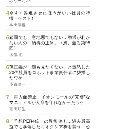
みやーんZZ
今すぐ昇進させたほうがいい社員の特
徴・ベスト1
本田淳也
頑固でも、意地悪でもない…融通が利か
ない人の「納得の正体」〈風、薫る第95
回〉
木俣 冬
孫正義が「顔も見たくない」と激怒した
20代社員をロボット事業責任者に抜擢し
たワケ
小倉健一
「再入館禁止」イオンモールの“完璧”な
マニュアルが人命を守れなかったワケ
窪田順生
「予想PER4倍」の異常値も…過去最高
益でも暴落したキオクシア株を襲う「恐