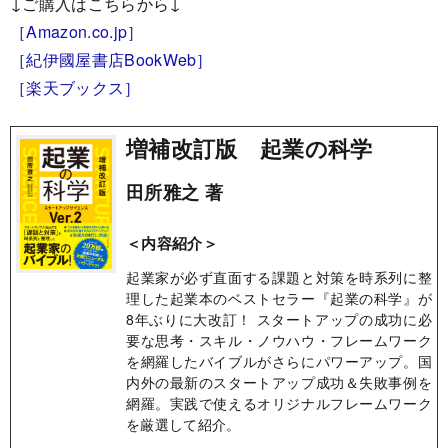
↓ご購入はこちらから↓
［Amazon.co.jp］
［紀伊國屋書店BookWeb］
［楽天ブックス］
増補改訂版 起業の科学
田所雅之 著
＜内容紹介＞
起業家が必ず直面する課題と対策を時系列に整
理した起業本のベストセラー『起業の科学』が
8年ぶりに大改訂！ スタートアップの成功に必
要な思考・スキル・ノウハウ・フレームワーク
を網羅したバイブルがさらにパワーアップ。国
内外の最新のスタートアップ成功＆失敗事例を
網羅。実践で使えるオリジナルフレームワーク
を厳選して紹介。