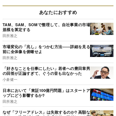
あなたにおすすめ
TAM、SAM、SOMで整理して、自社事業の市場
規模を算定する
田所雅之
市場変化の「兆し」をつかむ方法――詳細を見る
前に全体像を俯瞰せよ
田所雅之
「好きなことを仕事にしたい」若者への豊田章男
の回答が正論すぎて、ぐうの音も出なかった
小倉健一
日本において「東証100億円問題」はスタートア
ップにどう影響するか?
田所雅之
なぜ「フリーアドレス」は失敗するのか? 高額な