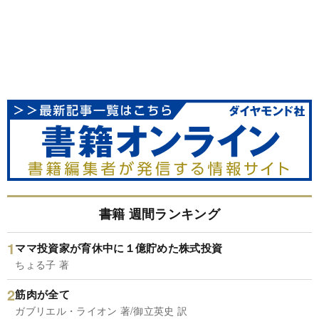
書籍 週間ランキング
ママ投資家が育休中に１億貯めた株式投資
ちょる子 著
筋肉が全て
ガブリエル・ライオン 著/御立英史 訳