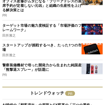
オフィス改修がムダになる「フリーアドレスの座
席予約が定着しない元凶」と組織の生産性を上げ
る解決策とは
PR
ターゲット市場の魅力度検証する「市場評価のフ
レームワーク」
田所雅之
スタートアップが挑戦するべき、たった1つの市
場
田所雅之
警察装備機材で培った開発力から生まれた純国産
「熊撃退スプレー」が話題に
PR
トレンドウォッチ
AI時代の「顧客流出」の原因とCX変革の「三つの要件」