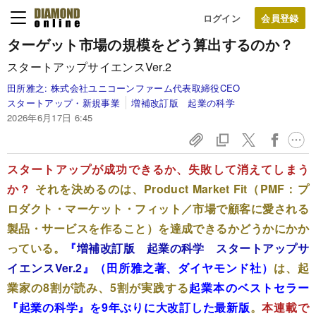
ログイン
ターゲット市場の規模をどう算出するのか？
スタートアップサイエンスVer.2
田所雅之:
株式会社ユニコーンファーム代表取締役CEO
スタートアップ・新規事業
増補改訂版 起業の科学
2026年6月17日 6:45
スタートアップが成功できるか、失敗して消えてしまう
か？
それを決めるのは、Product Market Fit（PMF：プ
ロダクト・マーケット・フィット／市場で顧客に愛される
製品・サービスを作ること）を達成できるかどうかにかか
っている。
『
増補改訂版 起業の科学 スタートアップサ
イエンスVer.2
』（田所雅之著、ダイヤモンド社）
は、起
業家の8割が読み、5割が実践する
起業本のベストセラー
『起業の科学』を9年ぶりに大改訂した最新版
。
本連載で