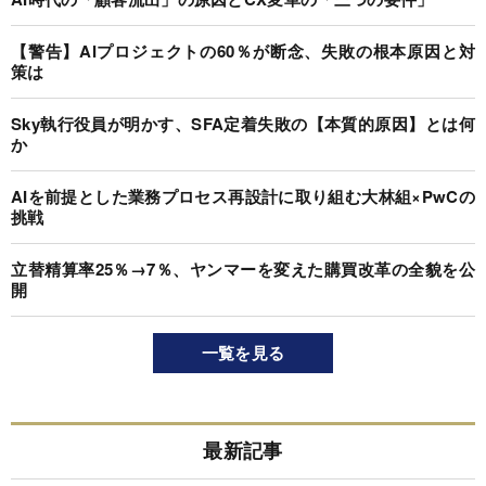
【警告】AIプロジェクトの60％が断念、失敗の根本原因と対
策は
Sky執行役員が明かす、SFA定着失敗の【本質的原因】とは何
か
AIを前提とした業務プロセス再設計に取り組む大林組×PwCの
挑戦
立替精算率25％→7％、ヤンマーを変えた購買改革の全貌を公
開
一覧を見る
最新記事