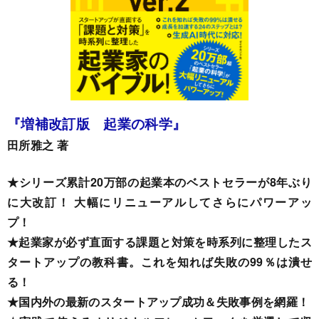
『増補改訂版 起業の科学』
田所雅之 著
★シリーズ累計20万部の起業本のベストセラーが8年ぶり
に大改訂！ 大幅にリニューアルしてさらにパワーアッ
プ！
★起業家が必ず直面する課題と対策を時系列に整理したス
タートアップの教科書。これを知れば失敗の99％は潰せ
る！
★国内外の最新のスタートアップ成功＆失敗事例を網羅！