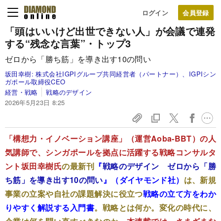
ログイン
「頭はいいけど出世できない人」が会議で連発
する“残念な言葉”・トップ3
ゼロから「勝ち筋」を導き出す10の問い
坂田幸樹:
株式会社IGPIグループ共同経営者（パートナー）、IGPIシン
ガポール取締役CEO
経営・戦略
戦略のデザイン
2026年5月23日 8:25
「構想力・イノベーション講座」（運営Aoba-BBT）の人
気講師で、シンガポールを拠点に活躍する戦略コンサルタ
ント坂田幸樹氏
の最新刊
『
戦略のデザイン ゼロから「勝
ち筋」を導き出す10の問い
』（ダイヤモンド社）
は、新規
事業の立案や自社の課題解決に役立つ
戦略の立て方をわか
りやすく解説する入門書
。戦略とは何か。変化の時代に、