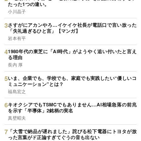
たった1つの違い。
小川晶子
さすがにアカンやろ…イケイケ社長が電話口で言い放った
「失礼過ぎるひと言」【マンガ】
岩本有平
1980年代の東芝に「AI時代」がようやく追い付いたと言え
る理由
長内 厚
いま、企業でも、学校でも、家庭でも実践したい“優しいコ
ミュニケーション”とは？
福島宏之
キオクシアでもTSMCでもありません…AI相場急落の前兆
を示す「半導体」2銘柄の実名
真壁昭夫
「大雪で納品が遅れました」詫びる松下電器にトヨタが放
った言葉がド正論すぎてぐうの音も出ない