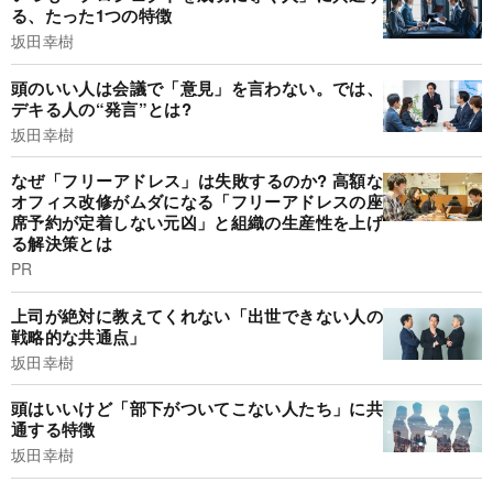
る、たった1つの特徴
坂田幸樹
頭のいい人は会議で「意見」を言わない。では、
デキる人の“発言”とは?
坂田幸樹
なぜ「フリーアドレス」は失敗するのか? 高額な
オフィス改修がムダになる「フリーアドレスの座
席予約が定着しない元凶」と組織の生産性を上げ
る解決策とは
PR
上司が絶対に教えてくれない「出世できない人の
戦略的な共通点」
坂田幸樹
頭はいいけど「部下がついてこない人たち」に共
通する特徴
坂田幸樹