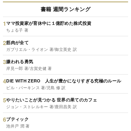
書籍 週間ランキング
ママ投資家が育休中に１億貯めた株式投資
ちょる子 著
筋肉が全て
ガブリエル・ライオン 著/御立英史 訳
嫌われる勇気
岸見一郎 著/古賀史健 著
DIE WITH ZERO 人生が豊かになりすぎる究極のルール
ビル・パーキンス 著/児島 修 訳
やりたいことが見つかる 世界の果てのカフェ
ジョン・ストレルキー 著/鹿田昌美 訳
ブティック
池井戸 潤 著