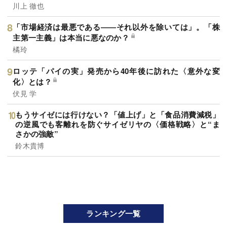
川上 徹也
「市場経済は最悪である――それ以外を除いては」。「株
主第一主義」は本当に悪なのか？
橘玲
ロッテ「パイの実」発売から40年後に訪れた〈意外な変
化〉とは？
伏見 学
もうサイゼには行けない？「値上げ」と「食品消費減税」
の逆風でも客離れを防ぐサイゼリヤの〈価格戦略〉と“ま
さかの強敵”
鈴木貴博
ランキング一覧