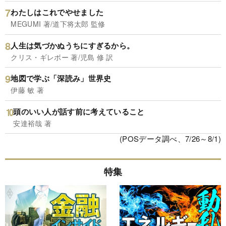
わたしはこれでやせました
MEGUMI 著/道下将太郎 監修
人生は気づかぬうちにすぎるから。
クリス・ギレボー 著/児島 修 訳
地図で学ぶ「深読み」世界史
伊藤 敏 著
頭のいい人が話す前に考えていること
安達裕哉 著
(POSデータ調べ、7/26～8/1)
特集