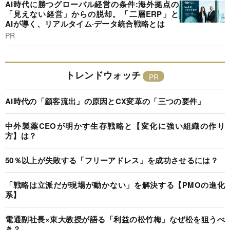
AI時代に勝つグローバル経営の条件:海外拠点の
「見えない経営」からの脱却。「二層ERP」と
AIが導く、リアルタイム·データ統合戦略とは
PR
トレンドウォッチ
AI時代の「顧客流出」の原因とCX変革の「三つの要件」
中外製薬CEOが明かす生存戦略と【変化に強い組織の作り
方】は？
50％以上が失敗する「フリーアドレス」を成功させるには？
「戦略は立派だが現場が動かない」を解決する【PMOの進化
系】
電通副社長×東大教授が語る「利益の松竹梅」なぜ松を狙うべ
き？