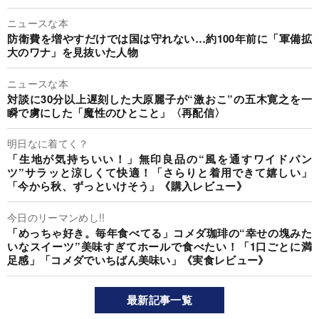
ニュースな本
防衛費を増やすだけでは国は守れない…約100年前に「軍備拡
大のワナ」を見抜いた人物
ニュースな本
対談に30分以上遅刻した大原麗子が“激おこ”の五木寛之を一
瞬で虜にした「魔性のひとこと」〈再配信〉
明日なに着てく？
「生地が気持ちいい！」無印良品の“風を通すワイドパン
ツ”サラッと涼しくて快適！「さらりと着用できて嬉しい」
「今から秋、ずっといけそう」《購入レビュー》
今日のリーマンめし!!
「めっちゃ好き。毎年食べてる」コメダ珈琲の“幸せの塊みた
いなスイーツ”美味すぎてホールで食べたい！「1口ごとに満
足感」「コメダでいちばん美味い」《実食レビュー》
最新記事一覧