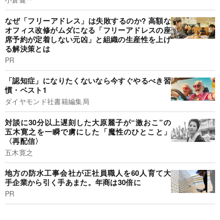
なぜ「フリーアドレス」は失敗するのか? 高額な
オフィス改修がムダになる「フリーアドレスの座
席予約が定着しない元凶」と組織の生産性を上げ
る解決策とは
PR
「認知症」になりたくないなら今すぐやるべき習
慣・ベスト1
ダイヤモンド社書籍編集局
対談に30分以上遅刻した大原麗子が“激おこ”の
五木寛之を一瞬で虜にした「魔性のひとこと」
〈再配信〉
五木寛之
地方の防水工事会社が正社員職人を60人育て大
手企業から引く手あまた。年商は30倍に
PR