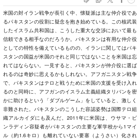
米国の対イラン戦争が長引く中、懐疑派は主な仲介役であ
るパキスタンの役割に疑念を抱き始めている。この核武装
したイスラム共和国は、こうした重大な交渉において最も
信頼できる相手なのだろうか。パキスタンは有用な仲介役
としての特性を備えているものの、イランに関してはパキ
スタンの国益が米国のそれと同じではないことを米国は忘
れてはならない。一見すると、パキスタンが仲介役に選ば
れるのは奇妙に思えるかもしれない。アフガニスタン戦争
で、パキスタンはテロと戦うために米国の支援を受け入れ
るのと同時に、アフガンのイスラム主義組織タリバンを密
かに助けるという「ダブルゲーム」をしていると、激しく
非難された。パキスタンのこうした容認姿勢は国際テロ組
織アルカイダにも及んだ。2011年に米国は、ウサマ・ビ
ンラディン容疑者がパキスタンの主要な軍学校から1マイ
ル（約1.6キロ）も離れていない要塞（ようさい）化され