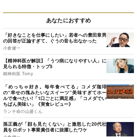
あなたにおすすめ
「好きなことを仕事にしたい」若者への豊田章男
の回答が正論すぎて、ぐうの音も出なかった
小倉健一
【精神科医が解説】「うつ病になりやすい人」に
見られる特徴・トップ5
精神科医 Tomy
「めっちゃ好き。毎年食べてる」コメダ珈琲
の“幸せの塊みたいなスイーツ”美味すぎてホー
ルで食べたい!「1口ごとに満足感」「コメダでい
ちばん美味い」《実食レビュー》
ランチ命の山盛くん
孫正義が「顔も見たくない」と激怒した20代社
員をロボット事業責任者に抜擢したワケ
小倉健一