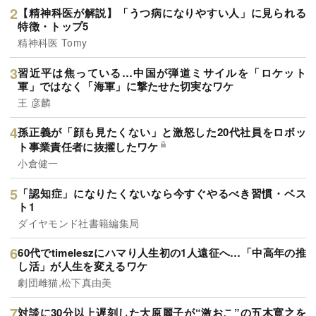
【精神科医が解説】「うつ病になりやすい人」に見られる
特徴・トップ5
精神科医 Tomy
習近平は焦っている…中国が弾道ミサイルを「ロケット
軍」ではなく「海軍」に撃たせた切実なワケ
王 彦麟
孫正義が「顔も見たくない」と激怒した20代社員をロボッ
ト事業責任者に抜擢したワケ
小倉健一
「認知症」になりたくないなら今すぐやるべき習慣・ベス
ト1
ダイヤモンド社書籍編集局
60代でtimeleszにハマり人生初の1人遠征へ…「中高年の推
し活」が人生を変えるワケ
劇団雌猫,松下真由美
対談に30分以上遅刻した大原麗子が“激おこ”の五木寛之を