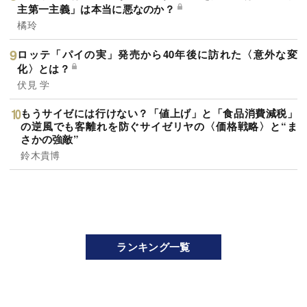
主第一主義」は本当に悪なのか？
橘玲
ロッテ「パイの実」発売から40年後に訪れた〈意外な変
化〉とは？
伏見 学
もうサイゼには行けない？「値上げ」と「食品消費減税」
の逆風でも客離れを防ぐサイゼリヤの〈価格戦略〉と“ま
さかの強敵”
鈴木貴博
ランキング一覧