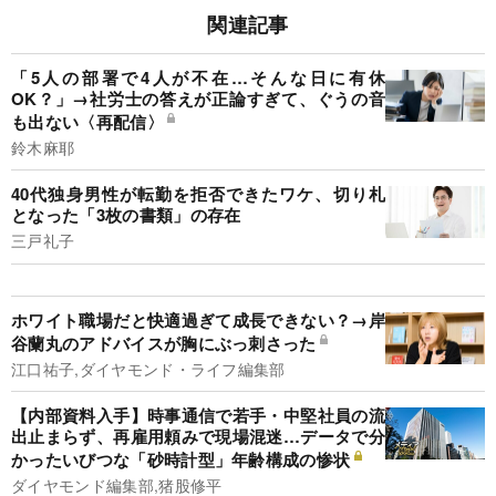
関連記事
「5人の部署で4人が不在…そんな日に有休
OK？」→社労士の答えが正論すぎて、ぐうの音
も出ない〈再配信〉
鈴木麻耶
40代独身男性が転勤を拒否できたワケ、切り札
となった「3枚の書類」の存在
三戸礼子
ホワイト職場だと快適過ぎて成長できない？→岸
谷蘭丸のアドバイスが胸にぶっ刺さった
江口祐子,ダイヤモンド・ライフ編集部
【内部資料入手】時事通信で若手・中堅社員の流
出止まらず、再雇用頼みで現場混迷…データで分
かったいびつな「砂時計型」年齢構成の惨状
ダイヤモンド編集部,猪股修平