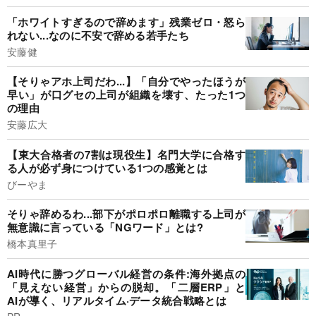
「ホワイトすぎるので辞めます」残業ゼロ・怒ら
れない...なのに不安で辞める若手たち
安藤健
【そりゃアホ上司だわ...】「自分でやったほうが
早い」が口グセの上司が組織を壊す、たった1つ
の理由
安藤広大
【東大合格者の7割は現役生】名門大学に合格す
る人が必ず身につけている1つの感覚とは
びーやま
そりゃ辞めるわ...部下がポロポロ離職する上司が
無意識に言っている「NGワード」とは?
橋本真里子
AI時代に勝つグローバル経営の条件:海外拠点の
「見えない経営」からの脱却。「二層ERP」と
AIが導く、リアルタイム·データ統合戦略とは