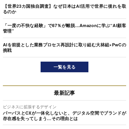
【世界23カ国独自調査】なぜ日本はAI活用で世界に後れを取
るのか
「一度の不快な経験」で87％が離脱…Amazonに学ぶ“AI顧客
管理”
AIを前提とした業務プロセス再設計に取り組む大林組×PwCの
挑戦
一覧を見る
最新記事
ビジネスに拡張するデザイン
パーパスとCXが一体化しないと、デジタル空間でブランドが
存在感を失ってしまう…その理由とは