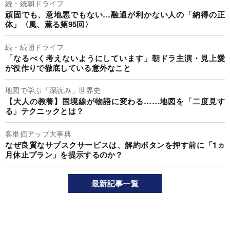
続・続朝ドライフ
頑固でも、意地悪でもない…融通が利かない人の「納得の正
体」〈風、薫る第95回〉
続・続朝ドライフ
「なるべく考えないようにしています」朝ドラ主演・見上愛
が役作りで徹底している意外なこと
地図で学ぶ「深読み」世界史
【大人の教養】国境線が物語に変わる……地図を「二度見す
る」テクニックとは？
客単価アップ大事典
なぜ良質なサブスクサービスは、解約ボタンを押す前に「1ヵ
月休止プラン」を提示するのか？
最新記事一覧