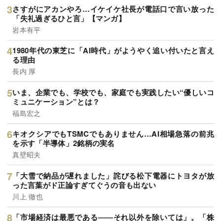
さすがにアカンやろ…イケイケ社長が電話口で言い放った
「失礼過ぎるひと言」【マンガ】
岩本有平
1980年代の東芝に「AI時代」がようやく追い付いたと言え
る理由
長内 厚
いま、企業でも、学校でも、家庭でも実践したい“優しいコ
ミュニケーション”とは？
福島宏之
キオクシアでもTSMCでもありません…AI相場急落の前兆
を示す「半導体」2銘柄の実名
真壁昭夫
「大雪で納品が遅れました」詫びる松下電器にトヨタが放
った言葉がド正論すぎてぐうの音も出ない
川上 徹也
「市場経済は最悪である――それ以外を除いては」。「株