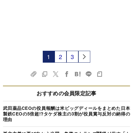
1
2
3
おすすめの会員限定記事
武田薬品CEOの役員報酬は米ビッグディールをまとめた日本
製鉄CEOの5倍超!?タケダ株主の3割が役員賞与反対の納得の
理由