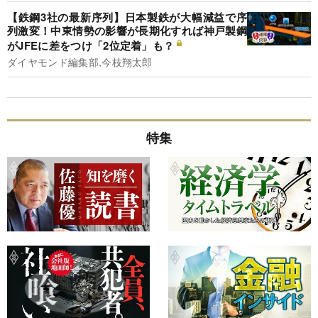
【鉄鋼3社の最新序列】日本製鉄が大幅減益で序
列激変！中東情勢の影響が長期化すれば神戸製鋼
がJFEに差をつけ「2位定着」も？
ダイヤモンド編集部,今枝翔太郎
特集