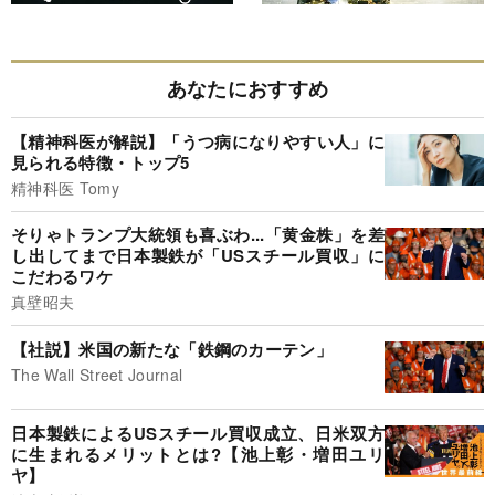
あなたにおすすめ
【精神科医が解説】「うつ病になりやすい人」に
見られる特徴・トップ5
精神科医 Tomy
そりゃトランプ大統領も喜ぶわ...「黄金株」を差
し出してまで日本製鉄が「USスチール買収」に
こだわるワケ
真壁昭夫
【社説】米国の新たな「鉄鋼のカーテン」
The Wall Street Journal
日本製鉄によるUSスチール買収成立、日米双方
に生まれるメリットとは?【池上彰・増田ユリ
ヤ】