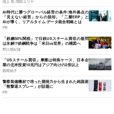
池上 彰,増田ユリヤ
AI時代に勝つグローバル経営の条件:海外拠点の
「見えない経営」からの脱却。「二層ERP」と
AIが導く、リアルタイム·データ統合戦略とは
PR
「鉄鋼50%関税」で日鉄USスチール買収の疑問
は氷解!?鉄鋼戦争は「米日vs世界」の構図へ
野口悠紀雄
「USスチール買収」摩擦は特殊ケース、日本企
業の北米投資10兆円はアジア向けの2倍以上
西岡純子
警察装備機材で培った開発力から生まれた純国産
「熊撃退スプレー」が話題に
PR