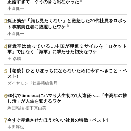
正論すぎて、ぐうの音も出なかった
小倉健一
孫正義が「顔も見たくない」と激怒した20代社員をロボッ
ト事業責任者に抜擢したワケ
小倉健一
習近平は焦っている…中国が弾道ミサイルを「ロケット
軍」ではなく「海軍」に撃たせた切実なワケ
王 彦麟
【老後】ひとりぼっちにならないために今すべきこと・ベ
スト1
ダイヤモンド社書籍編集局
60代でtimeleszにハマり人生初の1人遠征へ…「中高年の推
し活」が人生を変えるワケ
劇団雌猫,松下真由美
今すぐ昇進させたほうがいい社員の特徴・ベスト1
本田淳也