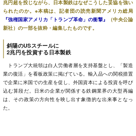
兆円超を投じながら、日本製鉄はなぜこうした妥協を強い
られたのか。※本稿は、記者団の読売新聞アメリカ総局
『強権国家アメリカ「トランプ革命」の衝撃』
（中央公論
新社）の一部を抜粋・編集したものです。
斜陽のUSスチールに
2兆円を投資する日本製鉄
トランプ大統領は白人労働者層を支持基盤とし、「製造
業の復活」を看板政策に掲げている。輸入品への関税措置
で企業に米国での生産を促し、外国資本による投資を呼び
込む算段だ。日米の企業が関係する鉄鋼業界の大型再編
は、その政策の方向性を映し出す象徴的な出来事となっ
た。