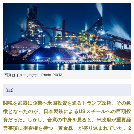
写真はイメージです Photo:PIXTA
関税を武器に企業へ米国投資を迫るトランプ政権。その象
徴となったのが、日本製鉄によるUSスチールへの巨額投
資だった。しかし、合意の中身を見ると、米政府が重要経
営事項に拒否権を持つ「黄金株」が盛り込まれていた。2