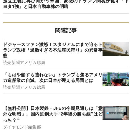
孤立主義に再び向かう米国、象徴のトランプ関税が促す「ト
ヨタ1強」と日本自動車株の明暗
関連記事
ドジャースファン激怒！スタジアムにまで迫るト
ランプ政権「過激すぎる不法移民狩り」の異常事
態
読売新聞アメリカ総局
「もはや船すら造れない」トランプも焦るアメリ
カ造船業の自滅、次に日本が迎える局面とは
読売新聞アメリカ総局
【無料公開】日本製鉄・JFEの今期見通しは「意
外な明暗」、国内鉄鋼大手“2年後の勝ち組”はど
っち？
ダイヤモンド編集部