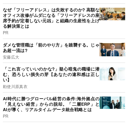
なぜ「フリーアドレス」は失敗するのか? 高額な
オフィス改修がムダになる「フリーアドレスの座
席予約が定着しない元凶」と組織の生産性を上げ
る解決策とは
PR
ダメな管理職は「前のやり方」を踏襲する。じゃ
あ超一流は?
安藤広大
「これ言っていいのかな?」疑心暗鬼の職場に潜
む、恐ろしい損失の芽【あなたの違和感は正し
い】
勅使川原真衣
AI時代に勝つグローバル経営の条件:海外拠点の
「見えない経営」からの脱却。「二層ERP」と
AIが導く、リアルタイム·データ統合戦略とは
PR