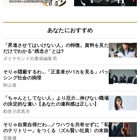
あなたにおすすめ
「昇進させてはいけない人」の特徴。資料を見た
だけでわかる“残念さ”とは?
ダイヤモンド社書籍編集局
そりゃ隠蔽するわ...「正直者がバカを見る」バッ
シング社会の病理
秋山進
「ちゃんとしてない人」より厄介...伸びない職場
の決定的な違い【あなたの違和感は正しい】
勅使川原真衣
そりゃ自業自得だわ...ノウハウを共有せずに「私
のテリトリー」をつくる〈ズル賢い社員〉の末路
安藤健