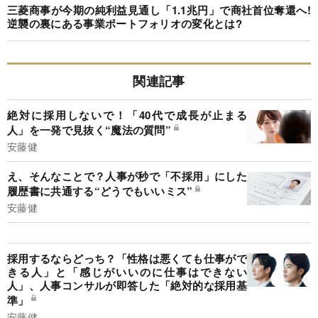
三菱商事が今期の純利益見通し「1.1兆円」で商社首位奪還へ!
逆襲の裏にある事業ポートフォリオの変化とは?
関連記事
絶対に採用しないで！「40代で成長が止まる
人」を一発で見抜く“魔法の質問”
安藤健
え、そんなことで？人事が秒で「不採用」にした
履歴書に共通する“どうでもいいミス”
安藤健
採用するならどっち？「性格は悪くても仕事がで
きる人」と「感じがいいのに仕事はできない
人」、人事コンサルが即答した「絶対的な採用基
準」
安藤健