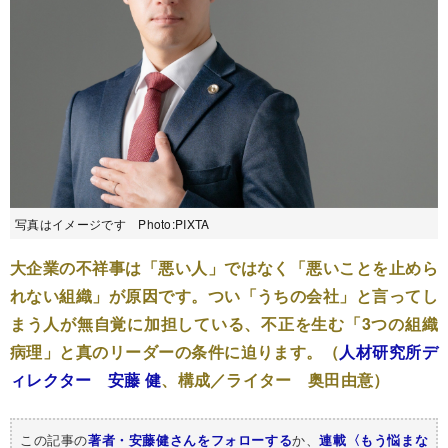
写真はイメージです Photo:PIXTA
大企業の不祥事は「悪い人」ではなく「悪いことを止めら
れない組織」が原因です。つい「うちの会社」と言ってし
まう人が無自覚に加担している、不正を生む「3つの組織
病理」と真のリーダーの条件に迫ります。（
人材研究所デ
ィレクター 安藤 健
、構成／ライター 奥田由意）
この記事の
か、
著者・安藤健さんをフォローする
連載〈もう悩まな