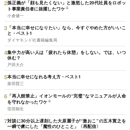
孫正義が「顔も見たくない」と激怒した20代社員をロボッ
ト事業責任者に抜擢したワケ
小倉健一
「本当に幸せになりたい」なら、今すぐやめた方がいいこ
と・ベスト1
ダイヤモンド社書籍編集局
集中力が高い人は「疲れたら休憩」をしない。では、いつ
休む？
戸田大介
本当に幸せになれる考え方・ベスト1
柴田賢三
「再入館禁止」イオンモールの“完璧”なマニュアルが人命
を守れなかったワケ
窪田順生
対談に30分以上遅刻した大原麗子が“激おこ”の五木寛之を
一瞬で虜にした「魔性のひとこと」〈再配信〉