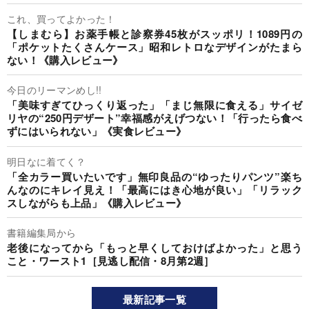
これ、買ってよかった！
【しまむら】お薬手帳と診察券45枚がスッポリ！1089円の
「ポケットたくさんケース」昭和レトロなデザインがたまら
ない！《購入レビュー》
今日のリーマンめし!!
「美味すぎてひっくり返った」「まじ無限に食える」サイゼ
リヤの“250円デザート”幸福感がえげつない！「行ったら食べ
ずにはいられない」《実食レビュー》
明日なに着てく？
「全カラー買いたいです」無印良品の“ゆったりパンツ”楽ち
んなのにキレイ見え！「最高にはき心地が良い」「リラック
スしながらも上品」《購入レビュー》
書籍編集局から
老後になってから「もっと早くしておけばよかった」と思う
こと・ワースト1［見逃し配信・8月第2週］
最新記事一覧