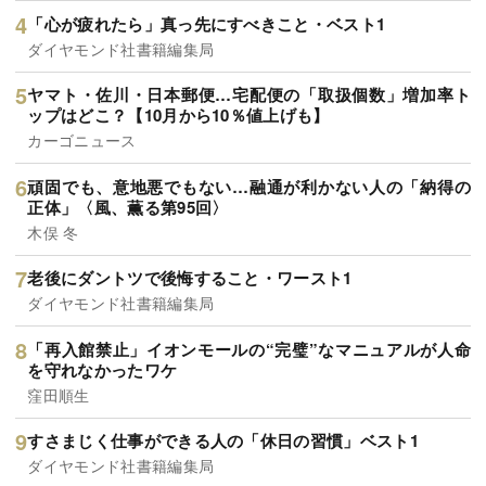
「心が疲れたら」真っ先にすべきこと・ベスト1
ダイヤモンド社書籍編集局
ヤマト・佐川・日本郵便…宅配便の「取扱個数」増加率ト
ップはどこ？【10月から10％値上げも】
カーゴニュース
頑固でも、意地悪でもない…融通が利かない人の「納得の
正体」〈風、薫る第95回〉
木俣 冬
老後にダントツで後悔すること・ワースト1
ダイヤモンド社書籍編集局
「再入館禁止」イオンモールの“完璧”なマニュアルが人命
を守れなかったワケ
窪田順生
すさまじく仕事ができる人の「休日の習慣」ベスト1
ダイヤモンド社書籍編集局