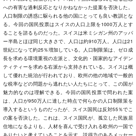
への有害な過剰反応となりかねなかった提案を否決した。
人口制限の誘惑に駆られる他の国にとっても良い教訓とな
る。今回の国民投票はスイスの人口上限を1000万人とす
ることを諮るものだった。スイスは米ミシガン州のアッパ
ー半島とほぼ同じ大きさで、人口は約910万人。人口は21
世紀になって約25％増加している。人口制限策は、ゼロ成
長を求める環境重視の左派と、文化的・国家的なアイデン
ティティーを求める右派から支持されている。スイスは概
して優れた統治が行われており、欧州の他の地域で一般的
な税率などの問題から逃れたい人たちにとって、この国が
魅力的なのは理解できる。今回の国民投票で問われた案
は、人口が950万人に達した時点で何らかの人口制限策を
導入するというものだったが、スイス国民は反対55％でこ
の案を否決した。これは、スイス国民が、孤立した民族居
住地になるよりも、人材を喜んで受け入れる欧州の一国で
ありたいと考えていることを示す、説得力のあるメッセー