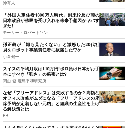
沖有人
「外国人定住者1300万人時代」到来!?及び腰の
日本政府が移民を受け入れる未来予想図がヤバす
ぎた!
モーリー・ロバートソン
孫正義が「顔も見たくない」と激怒した20代社
員をロボット事業責任者に抜擢したワケ
小倉健一
スイスの平均月収は110万円!ボロ負け日本がお手
本にすべき「強さ」の秘密とは?
関山 健,鹿島平和研究所
なぜ「フリーアドレス」は失敗するのか? 高額な
オフィス改修がムダになる「フリーアドレスの座
席予約が定着しない元凶」と組織の生産性を上げ
る解決策とは
PR
「もう5回くらい食べてる」すき家の“やけくそ