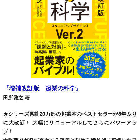
『増補改訂版 起業の科学』
田所雅之 著
★シリーズ累計20万部の起業本のベストセラーが8年ぶり
に大改訂！ 大幅にリニューアルしてさらにパワーアッ
プ！
★起業家が必ず直面する課題と対策を時系列に整理したス