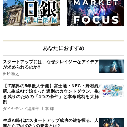
あなたにおすすめ
スタートアップには、なぜクレイジーなアイデア
が求められるのか?
田所雅之
【IT業界の5年後大予測】富士通・NEC・野村総
研...生成AIで始まった選別のカウントダウン、生
き残りのための「4つの条件」と本命銘柄を大解
剖
ダイヤモンド編集部,山本 輝
生成AI時代にスタートアップ成功の鍵を握る、人
間ならではの2つの要素とは?