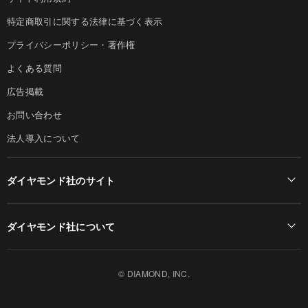
特定商取引に関する法律に基づく表示
プライバシーポリシー・著作権
よくある質問
広告掲載
お問い合わせ
法人導入について
ダイヤモンド社のサイト
Diamond Online(English)
ダイヤモンド社について
週刊ダイヤモンド
ダイヤモンド社TOP
DIAMONDハーバード・ビジネス・レビュー
© DIAMOND, INC.
会社概要
ダイヤモンドZAi（デジタル版）
採用情報
書籍オンライン