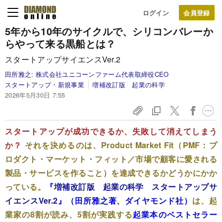
ログイン
5年から10年のサイクルで、シリコンバレーか
らやって来る黒船とは？
スタートアップサイエンスVer.2
田所雅之:
株式会社ユニコーンファーム代表取締役CEO
スタートアップ・新規事業
増補改訂版 起業の科学
2026年5月30日 7:55
スタートアップが成功できるか、失敗して消えてしまう
か？
それを決めるのは、Product Market Fit（PMF：プ
ロダクト・マーケット・フィット／市場で顧客に愛される
製品・サービスを作ること）を達成できるかどうかにかか
っている。
『
増補改訂版 起業の科学 スタートアップサ
イエンスVer.2
』（田所雅之著、ダイヤモンド社）
は、起
業家の8割が読み、5割が実践する
起業本のベストセラー