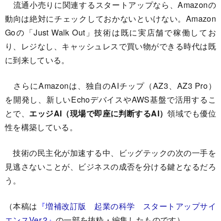
流通小売りに関連するスタートアップなら、Amazonの
動向は絶対にチェックしておかないといけない。Amazon
Goの「Just Walk Out」技術は既に実店舗で稼働してお
り、レジなし、キャッシュレスで買い物ができる時代は既
に到来している。
さらにAmazonは、独自のAIチップ（AZ3、AZ3 Pro）
を開発し、新しいEchoデバイスやAWS基盤で活用するこ
とで、
エッジAI（現場で即座に判断するAI）
領域でも優位
性を構築している。
技術の民主化が加速する中、ビッグテックの次の一手を
見逃さないことが、ビジネスの成否を分ける鍵となるだろ
う。
（本稿は
『
増補改訂版 起業の科学 スタートアップサイ
エンスVer.2
』
の一部を抜粋・編集したものです）