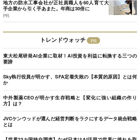
地方の防水工事会社が正社員職人を60人育て大
手企業から引く手あまた。年商は30倍に
PR
トレンドウォッチ
東大松尾研発AI企業に取材！AI投資を利益に転換する三つの
要諦
Sky執行役員が明かす、SFA定着失敗の【本質的原因】とは何
か
中外製薬CEOが明かす生存戦略と【変化に強い組織の作り
方】は？
JVCケンウッドが選んだ経営判断をラクにするデータ統合戦略
とは
【世界23カ国独自調査】なぜ日本はAI活用で世界に後れを取