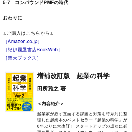
5-7 コンパウンドPMFの時代
おわりに
↓ご購入はこちらから↓
［Amazon.co.jp］
［紀伊國屋書店BookWeb］
［楽天ブックス］
増補改訂版 起業の科学
田所雅之 著
＜内容紹介＞
起業家が必ず直面する課題と対策を時系列に整
理した起業本のベストセラー『起業の科学』が
8年ぶりに大改訂！ スタートアップの成功に必
要な思考・スキル・ノウハウ・フレームワーク