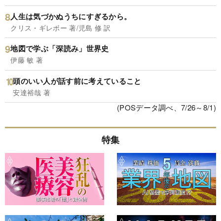
人生は気づかぬうちにすぎるから。
クリス・ギレボー 著/児島 修 訳
地図で学ぶ「深読み」世界史
伊藤 敏 著
頭のいい人が話す前に考えていること
安達裕哉 著
(POSデータ調べ、7/26～8/1)
特集