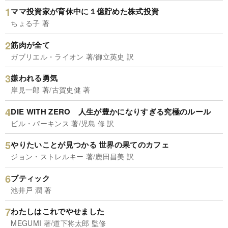
ママ投資家が育休中に１億貯めた株式投資
ちょる子 著
筋肉が全て
ガブリエル・ライオン 著/御立英史 訳
嫌われる勇気
岸見一郎 著/古賀史健 著
DIE WITH ZERO 人生が豊かになりすぎる究極のルール
ビル・パーキンス 著/児島 修 訳
やりたいことが見つかる 世界の果てのカフェ
ジョン・ストレルキー 著/鹿田昌美 訳
ブティック
池井戸 潤 著
わたしはこれでやせました
MEGUMI 著/道下将太郎 監修