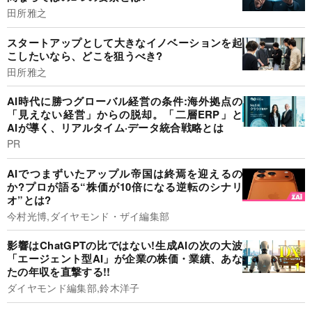
田所雅之
スタートアップとして大きなイノベーションを起
こしたいなら、どこを狙うべき?
田所雅之
AI時代に勝つグローバル経営の条件:海外拠点の
「見えない経営」からの脱却。「二層ERP」と
AIが導く、リアルタイム·データ統合戦略とは
PR
AIでつまずいたアップル帝国は終焉を迎えるの
か?プロが語る“株価が10倍になる逆転のシナリ
オ”とは?
今村光博,ダイヤモンド・ザイ編集部
影響はChatGPTの比ではない!生成AIの次の大波
「エージェント型AI」が企業の株価・業績、あな
たの年収を直撃する!!
ダイヤモンド編集部,鈴木洋子