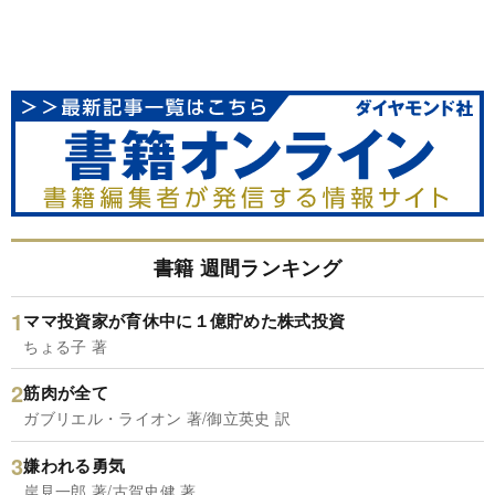
書籍 週間ランキング
ママ投資家が育休中に１億貯めた株式投資
ちょる子 著
筋肉が全て
ガブリエル・ライオン 著/御立英史 訳
嫌われる勇気
岸見一郎 著/古賀史健 著