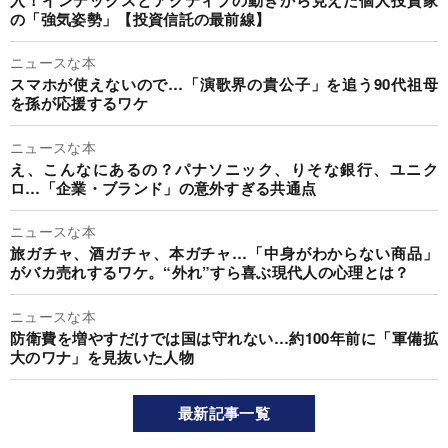
の「強気姿勢」【投資信託の最前線】
ニュースな本
スマホが使えないので…「演歌界の貴公子」を追う90代祖母
を孫が応援するワケ
ニュースな本
え、こんなにあるの？パナソニック、りそな銀行、ユニク
ロ…「企業・ブランド」の意外すぎる共通点
ニュースな本
旅ガチャ、酒ガチャ、本ガチャ…「中身がわからない商品」
がバカ売れするワケ。“外れ”すら喜ぶ現代人の心理とは？
ニュースな本
防衛費を増やすだけでは国は守れない…約100年前に「軍備拡
大のワナ」を見抜いた人物
最新記事一覧