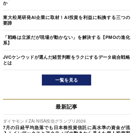
か
東大松尾研発AI企業に取材！AI投資を利益に転換する三つの
要諦
「戦略は立派だが現場が動かない」を解決する【PMOの進化
系】
JVCケンウッドが選んだ経営判断をラクにするデータ統合戦略
とは
一覧を見る
最新記事
ダイヤモンドZAi NISA投信グランプリ2026
7月の日経平均急落でも日本株投資信託に高水準の資金が流
入！インデックスとアクティブの動きから見えた個人投資家