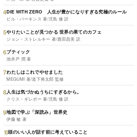
DIE WITH ZERO 人生が豊かになりすぎる究極のルール
ビル・パーキンス 著/児島 修 訳
やりたいことが見つかる 世界の果てのカフェ
ジョン・ストレルキー 著/鹿田昌美 訳
ブティック
池井戸 潤 著
わたしはこれでやせました
MEGUMI 著/道下将太郎 監修
人生は気づかぬうちにすぎるから。
クリス・ギレボー 著/児島 修 訳
地図で学ぶ「深読み」世界史
伊藤 敏 著
頭のいい人が話す前に考えていること